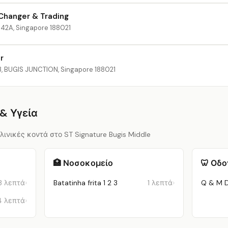
Changer & Trading
-42A, Singapore 188021
r
, BUGIS JUNCTION, Singapore 188021
& Υγεία
ινικές κοντά στο ST Signature Bugis Middle
🏥 Νοσοκομείο
🦷 Οδο
3 λεπτά
Batatinha frita 1 2 3
1 λεπτά
4 λεπτά