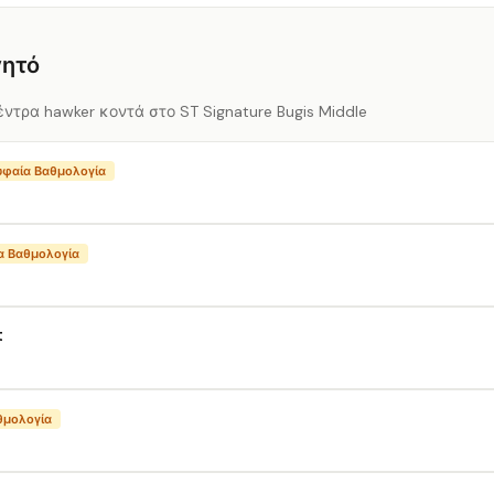
γητό
έντρα hawker κοντά στο ST Signature Bugis Middle
υφαία Βαθμολογία
α Βαθμολογία
t
θμολογία