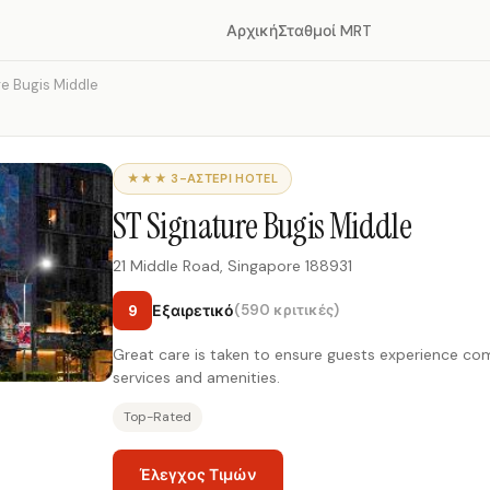
Αρχική
Σταθμοί MRT
re Bugis Middle
★★★ 3-ΑΣΤΈΡΙ HOTEL
ST Signature Bugis Middle
21 Middle Road, Singapore 188931
9
Εξαιρετικό
(590 κριτικές)
Great care is taken to ensure guests experience c
services and amenities.
Top-Rated
Έλεγχος Τιμών