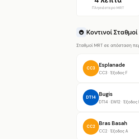
4 λεπτά
Πλησιέστερο MRT
Κοντινοί Σταθμοί
🚇
Σταθμοί MRT σε απόσταση περ
Esplanade
CC3
CC3 · Έξοδος F
Bugis
DT14
DT14 · EW12 · Έξοδος
Bras Basah
CC2
CC2 · Έξοδος A