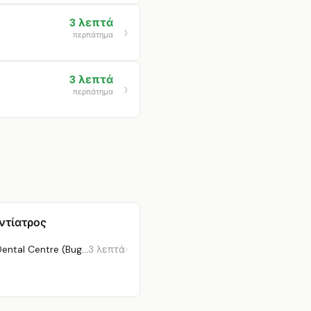
3 λεπτά
περπάτημα
3 λεπτά
περπάτημα
ντίατρος
Q & M Dental Centre (Bugis Junction)
3 λεπτά