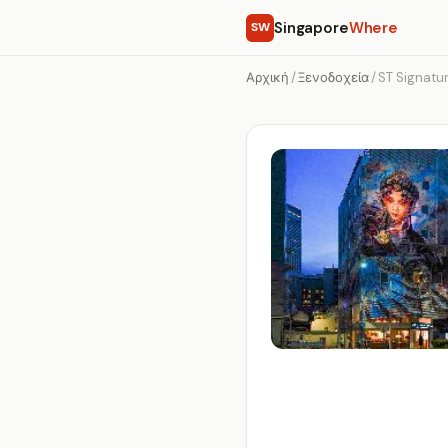
Singapore
Where
SW
Αρχική
/
Ξενοδοχεία
/
ST Signatu