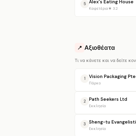
Alex's Eating House
5
Καφετέρια
★ 3.2
Αξιοθέατα
📍
Τι να κάνετε και να δείτε κον
Vision Packaging Pte
1
Πάρκο
Path Seekers Ltd
2
Εκκλησία
Sheng-tu Evangelisti
3
Εκκλησία