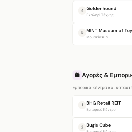
Goldenhound
4
Γκαλερί Τέχνης
MINT Museum of To
5
Μουσείο
★ 5
Αγορές & Εμπορι
🛍️
Εμπορικά κέντρα και καταστή
BHG Retail REIT
1
Εμπορικό Κέντρο
Bugis Cube
2
Εμπορικό Κέντρο