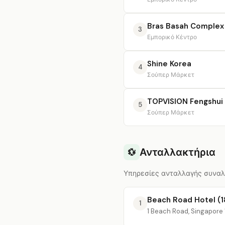
Bras Basah Complex
3
Εμπορικό Κέντρο
Shine Korea
4
Σούπερ Μάρκετ
TOPVISION Fengshui
5
Σούπερ Μάρκετ
Ανταλλακτήρια
💱
Υπηρεσίες ανταλλαγής συναλλ
Beach Road Hotel (1
1
1 Beach Road, Singapore