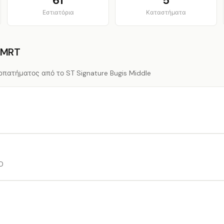
61
5
Εστιατόρια
Καταστήματα
 MRT
πατήματος από το ST Signature Bugis Middle
 D