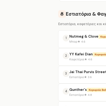
Εστιατόρια & Φα
🍜
Εστιατόρια, καφετέριες και κ
Nutmeg & Clove
Κορ
1
Μπαρ
★ 4.6
YY Kafei Dian
Κορυφαί
2
Καφετέρια
★ 4.6
Jai Thai Purvis Stree
3
Εστιατόριο
★ 3.6
Gunther's
Κορυφαία Βα
4
Εστιατόριο
★ 4.8