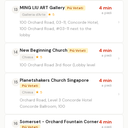
MING LIU ART Gallery
4 min
Più Votati
13
a piedi
Galleria d'Arte
★ 5
100 Orchard Road, 03-11, Concorde Hotel,
100 Orchard Road, #03-11 next to the
lobby
New Beginning Church
4 min
Più Votati
14
a piedi
Chiesa
★ 5
100 Orchard Road 3rd floor (Lobby level
Planetshakers Church Singapore
4 min
15
a piedi
Più Votati
Chiesa
★ 5
Orchard Road, Level 3 Concorde Hotel
Concorde Ballroom, 100
Somerset - Orchard Fountain Corner
4 min
16
a piedi
Più Votati