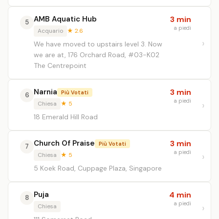
AMB Aquatic Hub
3 min
5
a piedi
Acquario
★ 2.6
We have moved to upstairs level 3. Now
we are at, 176 Orchard Road, #03-K02
The Centrepoint
Narnia
3 min
Più Votati
6
a piedi
Chiesa
★ 5
18 Emerald Hill Road
Church Of Praise
3 min
Più Votati
7
a piedi
Chiesa
★ 5
5 Koek Road, Cuppage Plaza, Singapore
Puja
4 min
8
a piedi
Chiesa