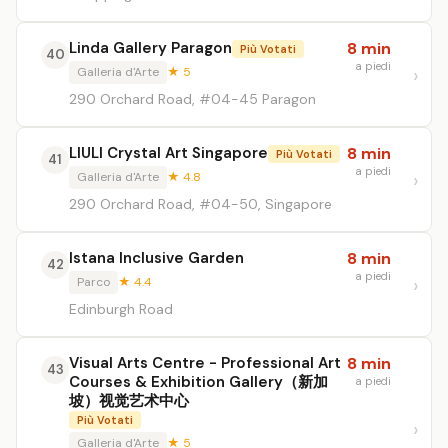
Linda Gallery Paragon
8 min
Più Votati
40
a piedi
Galleria d'Arte
★ 5
290 Orchard Road, #04-45 Paragon
LIULI Crystal Art Singapore
8 min
Più Votati
41
a piedi
Galleria d'Arte
★ 4.8
290 Orchard Road, #04-50, Singapore
Istana Inclusive Garden
8 min
42
a piedi
Parco
★ 4.4
Edinburgh Road
Visual Arts Centre - Professional Art
8 min
43
Courses & Exhibition Gallery（新加
a piedi
坡）视觉艺术中心
Più Votati
Galleria d'Arte
★ 5