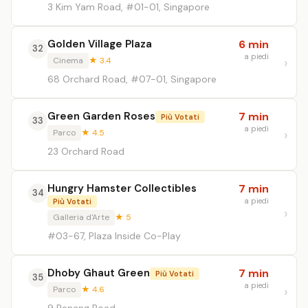
3 Kim Yam Road, #01-01, Singapore
Golden Village Plaza
6 min
32
a piedi
Cinema
★ 3.4
68 Orchard Road, #07-01, Singapore
Green Garden Roses
7 min
Più Votati
33
a piedi
Parco
★ 4.5
23 Orchard Road
Hungry Hamster Collectibles
7 min
34
a piedi
Più Votati
Galleria d'Arte
★ 5
#03-67, Plaza Inside Co-Play
Dhoby Ghaut Green
7 min
Più Votati
35
a piedi
Parco
★ 4.6