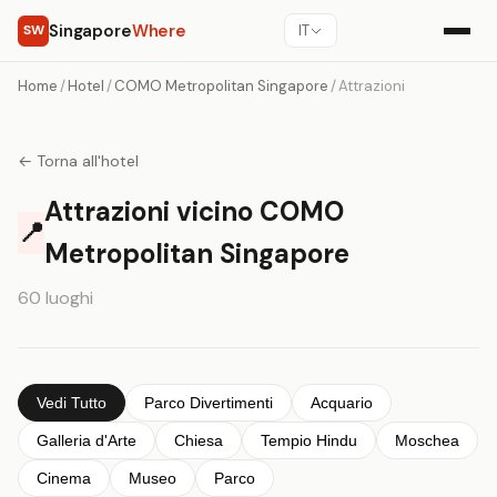
Singapore
Where
SW
IT
Home
/
Hotel
/
COMO Metropolitan Singapore
/
Attrazioni
← Torna all'hotel
Attrazioni vicino COMO
📍
Metropolitan Singapore
60 luoghi
Vedi Tutto
Parco Divertimenti
Acquario
Galleria d'Arte
Chiesa
Tempio Hindu
Moschea
Cinema
Museo
Parco