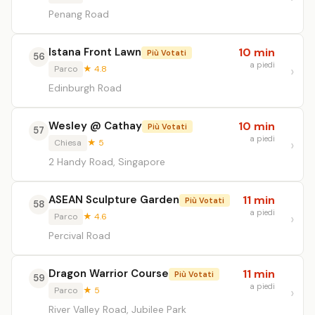
Penang Road
Istana Front Lawn
10 min
Più Votati
56
a piedi
Parco
★ 4.8
Edinburgh Road
Wesley @ Cathay
10 min
Più Votati
57
a piedi
Chiesa
★ 5
2 Handy Road, Singapore
ASEAN Sculpture Garden
11 min
Più Votati
58
a piedi
Parco
★ 4.6
Percival Road
Dragon Warrior Course
11 min
Più Votati
59
a piedi
Parco
★ 5
River Valley Road, Jubilee Park