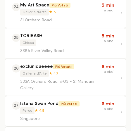
My Art Space
5 min
Più Votati
24
a piedi
Galleria d'Arte
★ 5
31 Orchard Road
TORIBASH
5 min
25
a piedi
Chiesa
338A River Valley Road
excluniqueeee
6 min
Più Votati
26
a piedi
Galleria d'Arte
★ 4.7
333A Orchard Road, #03 - 21 Mandarin
Gallery
Istana Swan Pond
6 min
Più Votati
27
a piedi
Parco
★ 4.8
Singapore