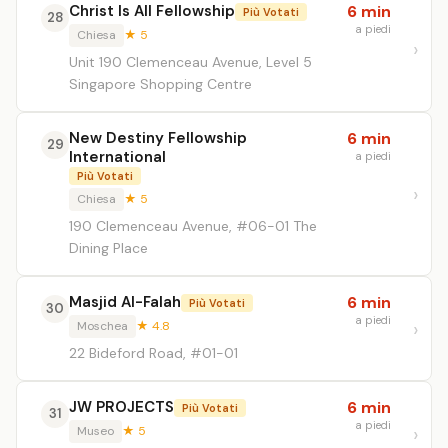
Christ Is All Fellowship
6 min
Più Votati
28
a piedi
Chiesa
★ 5
Unit 190 Clemenceau Avenue, Level 5
Singapore Shopping Centre
New Destiny Fellowship
6 min
29
International
a piedi
Più Votati
Chiesa
★ 5
190 Clemenceau Avenue, #06-01 The
Dining Place
Masjid Al-Falah
6 min
Più Votati
30
a piedi
Moschea
★ 4.8
22 Bideford Road, #01-01
JW PROJECTS
6 min
Più Votati
31
a piedi
Museo
★ 5