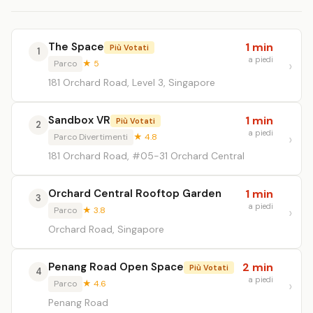
The Space
1 min
Più Votati
1
a piedi
Parco
★ 5
181 Orchard Road, Level 3, Singapore
Sandbox VR
1 min
Più Votati
2
a piedi
Parco Divertimenti
★ 4.8
181 Orchard Road, #05-31 Orchard Central
Orchard Central Rooftop Garden
1 min
3
a piedi
Parco
★ 3.8
Orchard Road, Singapore
Penang Road Open Space
2 min
Più Votati
4
a piedi
Parco
★ 4.6
Penang Road