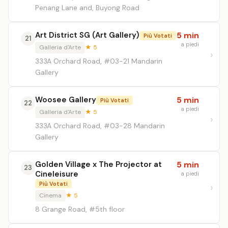
Penang Lane and, Buyong Road
Art District SG (Art Gallery)
5 min
Più Votati
21
a piedi
Galleria d'Arte
★ 5
333A Orchard Road, #03-21 Mandarin
Gallery
Woosee Gallery
5 min
Più Votati
22
a piedi
Galleria d'Arte
★ 5
333A Orchard Road, #03-28 Mandarin
Gallery
Golden Village x The Projector at
5 min
23
Cineleisure
a piedi
Più Votati
Cinema
★ 5
8 Grange Road, #5th floor