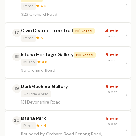
Parco
★ 4.6
323 Orchard Road
Civic District Tree Trail
4 min
Più Votati
17
a piedi
Parco
★ 5
Istana Heritage Gallery
5 min
Più Votati
18
a piedi
Museo
★ 4.8
35 Orchard Road
DarkMachine Gallery
5 min
19
a piedi
Galleria d'Arte
131 Devonshire Road
Istana Park
5 min
20
a piedi
Parco
★ 4.4
Bounded by Orchard Road Penang Road,