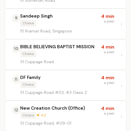
111 Somerset Road
Sandeep Singh
4 min
9
a piedi
Chiesa
15 Kramat Road, Singapore
BIBLE BELIEVING BAPTIST MISSION
4 min
10
a piedi
Chiesa
51 Cuppage Road
DF Family
4 min
11
a piedi
Chiesa
51 Cuppage Road #03, #3 Oasis 2
New Creation Church (Office)
4 min
12
a piedi
Chiesa
★ 4.2
51 Cuppage Road, #09-01