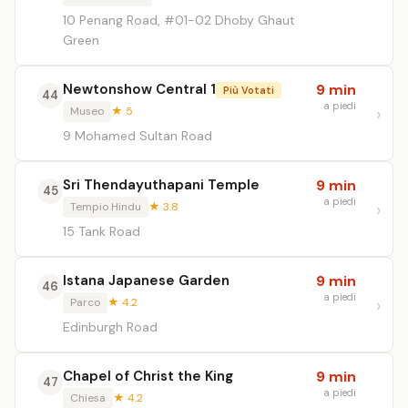
10 Penang Road, #01-02 Dhoby Ghaut
Green
Newtonshow Central 1
9 min
Più Votati
44
a piedi
Museo
★ 5
9 Mohamed Sultan Road
Sri Thendayuthapani Temple
9 min
45
a piedi
Tempio Hindu
★ 3.8
15 Tank Road
Istana Japanese Garden
9 min
46
a piedi
Parco
★ 4.2
Edinburgh Road
Chapel of Christ the King
9 min
47
a piedi
Chiesa
★ 4.2