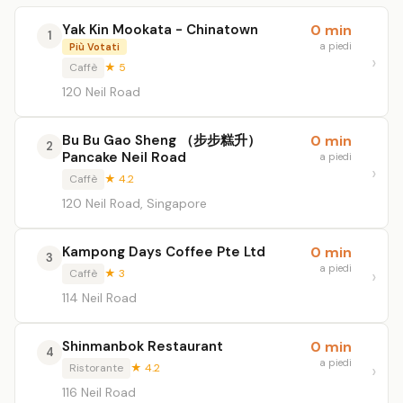
Yak Kin Mookata - Chinatown
0 min
1
a piedi
Più Votati
Caffè
★ 5
120 Neil Road
Bu Bu Gao Sheng （步步糕升）
0 min
2
Pancake Neil Road
a piedi
Caffè
★ 4.2
120 Neil Road, Singapore
Kampong Days Coffee Pte Ltd
0 min
3
a piedi
Caffè
★ 3
114 Neil Road
Shinmanbok Restaurant
0 min
4
a piedi
Ristorante
★ 4.2
116 Neil Road