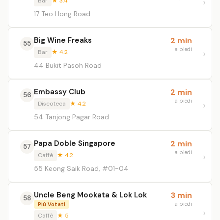
Bar
★ 3.4
17 Teo Hong Road
Big Wine Freaks
2 min
55
a piedi
Bar
★ 4.2
44 Bukit Pasoh Road
Embassy Club
2 min
56
a piedi
Discoteca
★ 4.2
54 Tanjong Pagar Road
Papa Doble Singapore
2 min
57
a piedi
Caffè
★ 4.2
55 Keong Saik Road, #01-04
Uncle Beng Mookata & Lok Lok
3 min
58
a piedi
Più Votati
Caffè
★ 5