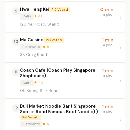
Hwa Heng Kei
0 min
Più Votati
9
a piedi
Caffè
★ 4.8
120 Neil Road, Stall 5
Ma Cuisine
1 min
Più Votati
10
a piedi
Ristorante
★ 5
38 Craig Road
Coach Cafe (Coach Play Singapore
1 min
11
Shophouse)
a piedi
Caffè
★ 4.2
05 Keong Saik Road
Bull Market Noodle Bar ( Singapore
1 min
12
Scotts Road Famous Beef Noodle) )
a piedi
Più Votati
Ristorante
★ 5