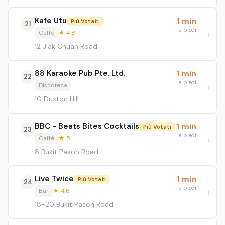
Kafe Utu
1 min
Più Votati
21
a piedi
Caffè
★ 4.8
12 Jiak Chuan Road
88 Karaoke Pub Pte. Ltd.
1 min
22
a piedi
Discoteca
10 Duxton Hill
BBC - Beats Bites Cocktails
1 min
Più Votati
23
a piedi
Caffè
★ 5
8 Bukit Pasoh Road
Live Twice
1 min
Più Votati
24
a piedi
Bar
★ 4.6
18-20 Bukit Pasoh Road