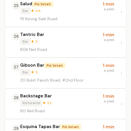
Salud
1 min
Più Votati
25
a piedi
Bar
★ 4.6
19 Keong Saik Road
Tantric Bar
1 min
26
a piedi
Bar
★ 3
80A Neil Road
Gibson Bar
1 min
Più Votati
27
a piedi
Bar
★ 5
20 Bukit Pasoh Road, #2nd Floor
Backstage Bar
1 min
28
a piedi
Ristorante
★ 3.2
80 Neil Road
Esquina Tapas Bar
1 min
Più Votati
29