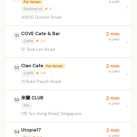
a piedi
Più Votati
Ristorante
★ 5
49/50 Duxton Road
COVE Cafe & Bar
2 min
51
a piedi
Caffè
★ 3.2
12 Teck Lim Road
Clan Cafe
2 min
Più Votati
52
a piedi
Caffè
★ 4.8
31 Bukit Pasoh Road
米蘭 CLUB
2 min
53
a piedi
Bar
17B Teo Hong Road, Singapore
Utopia17
2 min
54
a piedi