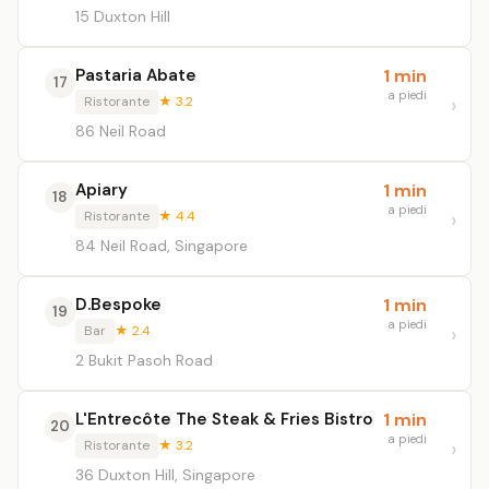
15 Duxton Hill
Pastaria Abate
1 min
17
a piedi
Ristorante
★ 3.2
86 Neil Road
Apiary
1 min
18
a piedi
Ristorante
★ 4.4
84 Neil Road, Singapore
D.Bespoke
1 min
19
a piedi
Bar
★ 2.4
2 Bukit Pasoh Road
L'Entrecôte The Steak & Fries Bistro
1 min
20
a piedi
Ristorante
★ 3.2
36 Duxton Hill, Singapore