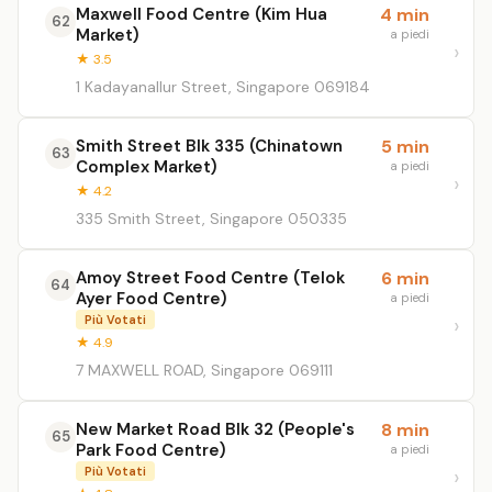
Maxwell Food Centre (Kim Hua
4 min
62
Market)
a piedi
★ 3.5
1 Kadayanallur Street, Singapore 069184
Smith Street Blk 335 (Chinatown
5 min
63
Complex Market)
a piedi
★ 4.2
335 Smith Street, Singapore 050335
Amoy Street Food Centre (Telok
6 min
64
Ayer Food Centre)
a piedi
Più Votati
★ 4.9
7 MAXWELL ROAD, Singapore 069111
New Market Road Blk 32 (People's
8 min
65
Park Food Centre)
a piedi
Più Votati