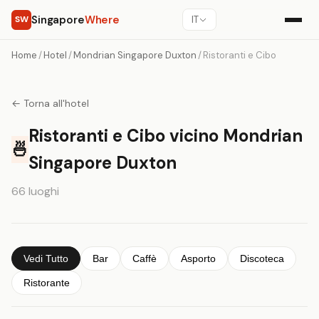
Singapore
Where
SW
IT
Home
/
Hotel
/
Mondrian Singapore Duxton
/
Ristoranti e Cibo
← Torna all'hotel
Ristoranti e Cibo vicino Mondrian
🍜
Singapore Duxton
66 luoghi
Vedi Tutto
Bar
Caffè
Asporto
Discoteca
Ristorante