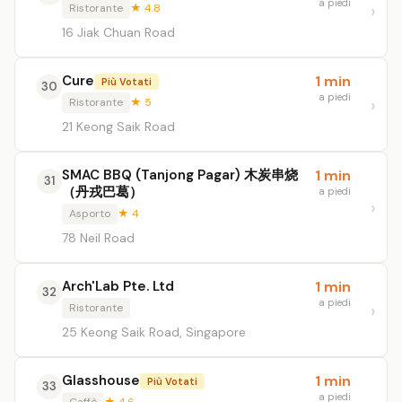
a piedi
Ristorante
★ 4.8
16 Jiak Chuan Road
Cure
1 min
Più Votati
30
a piedi
Ristorante
★ 5
21 Keong Saik Road
SMAC BBQ (Tanjong Pagar) 木炭串烧
1 min
31
（丹戎巴葛）
a piedi
Asporto
★ 4
78 Neil Road
Arch'Lab Pte. Ltd
1 min
32
a piedi
Ristorante
25 Keong Saik Road, Singapore
Glasshouse
1 min
Più Votati
33
a piedi