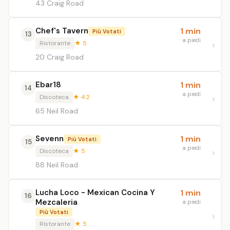
43 Craig Road
Chef's Tavern
1 min
Più Votati
13
a piedi
Ristorante
★ 5
20 Craig Road
Ebar18
1 min
14
a piedi
Discoteca
★ 4.2
65 Neil Road
Sevenn
1 min
Più Votati
15
a piedi
Discoteca
★ 5
88 Neil Road
Lucha Loco - Mexican Cocina Y
1 min
16
Mezcaleria
a piedi
Più Votati
Ristorante
★ 5