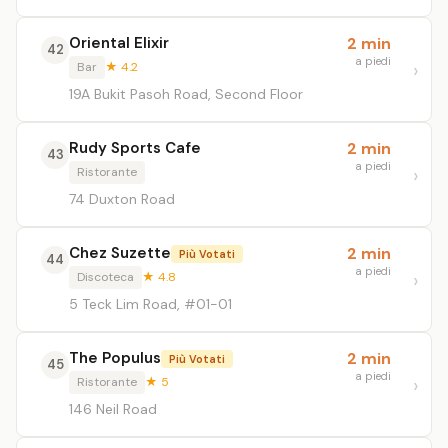
Oriental Elixir
2 min
42
a piedi
Bar
★ 4.2
19A Bukit Pasoh Road, Second Floor
Rudy Sports Cafe
2 min
43
a piedi
Ristorante
74 Duxton Road
Chez Suzette
2 min
Più Votati
44
a piedi
Discoteca
★ 4.8
5 Teck Lim Road, #01-01
The Populus
2 min
Più Votati
45
a piedi
Ristorante
★ 5
146 Neil Road