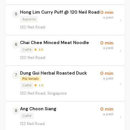
Hong Lim Curry Puff @ 120 Neil Road
0 min
5
a piedi
Asporto
120 Neil Road
Chai Chee Minced Meat Noodle
0 min
6
a piedi
Caffè
★ 3.8
120 Neil Road
Dung Gui Herbal Roasted Duck
0 min
7
a piedi
Più Votati
Caffè
★ 4.8
120 Neil Road, Singapore
Ang Choon Siang
0 min
8
a piedi
Caffè
122 Neil Road