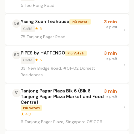
5 Teo Hong Road
Yixing Xuan Teahouse
3 min
Più Votati
59
a piedi
Caffè
★ 5
78 Tanjong Pagar Road
PIPES by HATTENDO
3 min
Più Votati
60
a piedi
Caffè
★ 5
331 New Bridge Road, #01-02 Dorsett
Residences
Tanjong Pagar Plaza Blk 6 (Blk 6
3 min
61
Tanjong Pagar Plaza Market and Food
a piedi
Centre)
Più Votati
★ 4.8
6 Tanjong Pagar Plaza, Singapore 081006