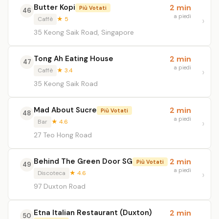
Butter Kopi
2 min
Più Votati
46
a piedi
Caffè
★ 5
35 Keong Saik Road, Singapore
Tong Ah Eating House
2 min
47
a piedi
Caffè
★ 3.4
35 Keong Saik Road
Mad About Sucre
2 min
Più Votati
48
a piedi
Bar
★ 4.6
27 Teo Hong Road
Behind The Green Door SG
2 min
Più Votati
49
a piedi
Discoteca
★ 4.6
97 Duxton Road
Etna Italian Restaurant (Duxton)
2 min
50