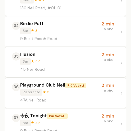
Caffè
★ 4.6
136 Neil Road, #01-01
Birdie Putt
2 min
34
a piedi
Bar
★ 3
9 Bukit Pasoh Road
Illuzion
2 min
35
a piedi
Bar
★ 4.4
45 Neil Road
Playground Club Neil
2 min
Più Votati
36
a piedi
Ristorante
★ 5
47A Neil Road
今夜 Tonight
2 min
Più Votati
37
a piedi
Bar
★ 4.8
9 Bukit Pasoh Road