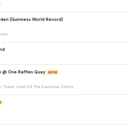
Y
arden (Guinness World Record)
pore
and
h @ One Raffles Quay
高評価
h Tower, Level 49 The Executive Centre
価