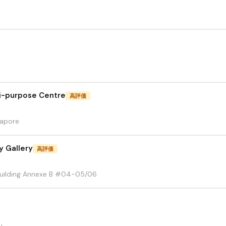
i-purpose Centre
高評価
gapore
y Gallery
高評価
uilding Annexe B #04-05/06