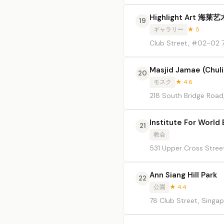
Highlight Art 海莱艺
19
ギャラリー
★ 5
Club Street, #02-02
Masjid Jamae (Chuli
20
モスク
★ 4.6
218 South Bridge Road
Institute For World 
21
教会
531 Upper Cross Stre
Ann Siang Hill Park
22
公園
★ 4.4
78 Club Street, Singa