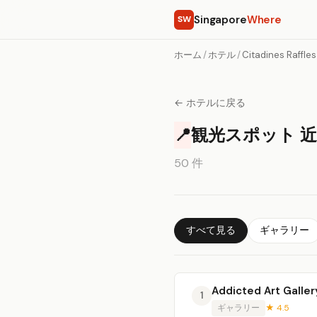
Singapore
Where
SW
ホーム
/
ホテル
/
Citadines Raffle
← ホテルに戻る
📍
観光スポット 近く Ci
50 件
すべて見る
ギャラリー
Addicted Art Galler
1
ギャラリー
★ 4.5