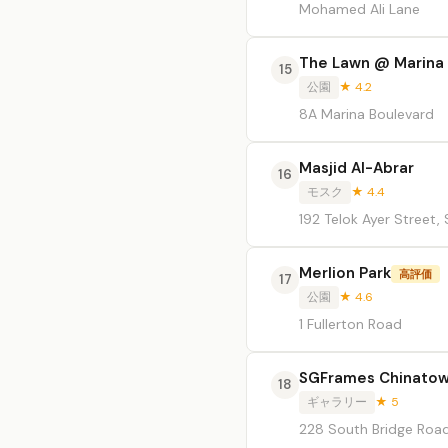
Mohamed Ali Lane
The Lawn @ Marina
15
公園
★ 4.2
8A Marina Boulevard
Masjid Al-Abrar
16
モスク
★ 4.4
192 Telok Ayer Street,
Merlion Park
高評価
17
公園
★ 4.6
1 Fullerton Road
SGFrames Chinatow
18
ギャラリー
★ 5
228 South Bridge Roa