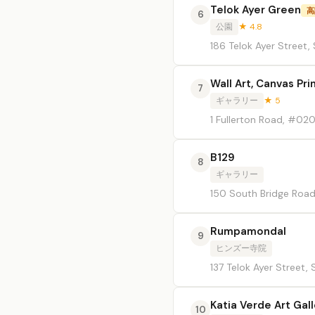
Telok Ayer Green
高
6
公園
★ 4.8
186 Telok Ayer Street,
Wall Art, Canvas Pr
7
ギャラリー
★ 5
1 Fullerton Road, #020
B129
8
ギャラリー
150 South Bridge Road,
Rumpamondal
9
ヒンズー寺院
137 Telok Ayer Street,
Katia Verde Art 
10