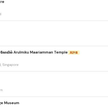
tre
d
ன் கோவில் Arulmiku Maariamman Temple
高評価
, Singapore
rn
age Museum