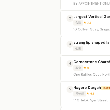
BY APPOINTMENT ONL
Largest Vertical G
2
公園
★ 3.2
10 Collyer Quay, Singa
strang lip shaped l
3
公園
Cornerstone Churc
4
教会
★ 5
One Raffles Quay Nort
Nagore Dargah
高評
5
博物館
★ 4.8
140 Telok Ayer Street