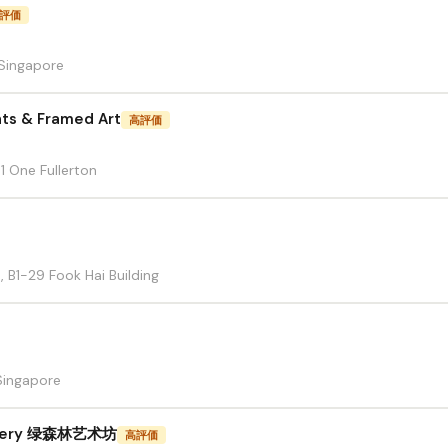
評価
 Singapore
ints & Framed Art
高評価
1 One Fullerton
 B1-29 Fook Hai Building
 Singapore
Gallery 绿森林艺术坊
高評価