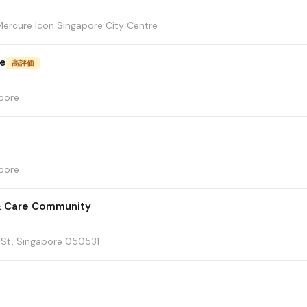
Mercure Icon Singapore City Centre
de
高評価
apore
apore
 & Care Community
 St, Singapore 050531