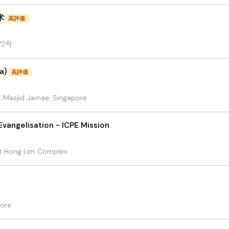
术
高評価
 72号
a)
高評価
, Masjid Jamae, Singapore
Evangelisation - ICPE Mission
et Hong Lim Complex
pore