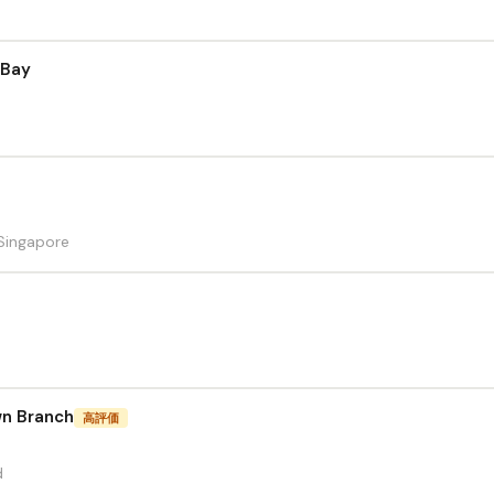
 Bay
 Singapore
n Branch
高評価
d