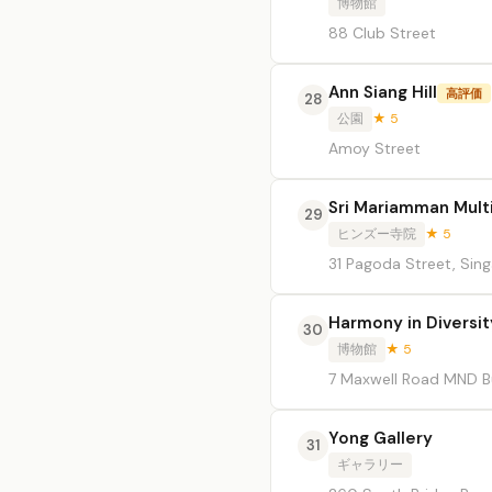
博物館
88 Club Street
Ann Siang Hill
高評価
28
公園
★ 5
Amoy Street
Sri Mariamman Mult
29
ヒンズー寺院
★ 5
31 Pagoda Street, Sin
Harmony in Diversit
30
博物館
★ 5
7 Maxwell Road MND B
Yong Gallery
31
ギャラリー