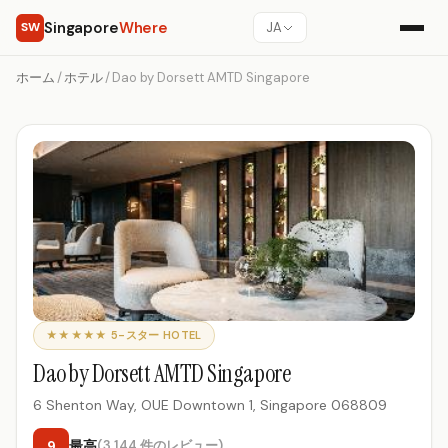
Singapore
Where
SW
JA
ホーム
/
ホテル
/
Dao by Dorsett AMTD Singapore
★★★★★ 5-スター HOTEL
Dao by Dorsett AMTD Singapore
6 Shenton Way, OUE Downtown 1, Singapore 068809
9
最高
(3,144 件のレビュー)