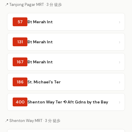
📍 Tanjong Pagar MRT · 3 分 徒歩
57
Bt Merah Int
131
Bt Merah Int
167
Bt Merah Int
186
St. Michael's Ter
400
Shenton Way Ter ⟲ Aft Gdns by the Bay
📍 Shenton Way MRT · 3 分 徒歩