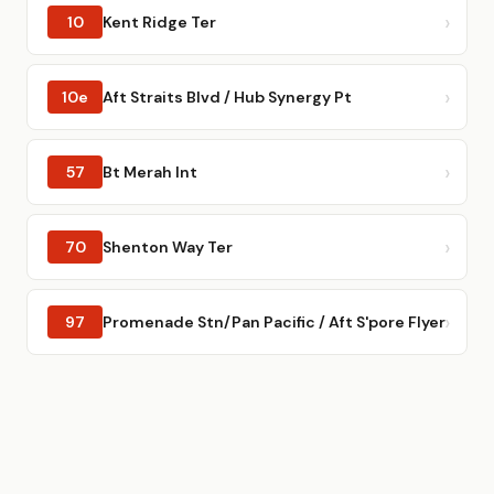
10
Kent Ridge Ter
10e
Aft Straits Blvd / Hub Synergy Pt
57
Bt Merah Int
70
Shenton Way Ter
97
Promenade Stn/Pan Pacific / Aft S'pore Flyer