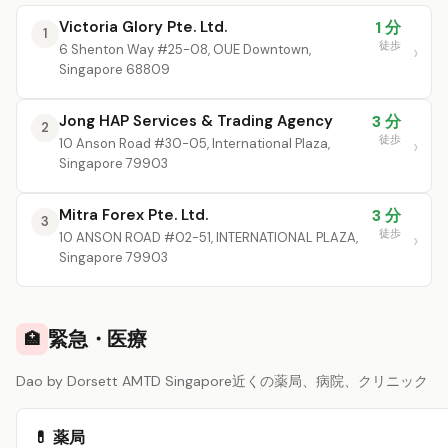
Victoria Glory Pte. Ltd.
1 分
1
徒歩
6 Shenton Way #25-08, OUE Downtown,
Singapore 68809
Jong HAP Services & Trading Agency
3 分
2
徒歩
10 Anson Road #30-05, International Plaza,
Singapore 79903
Mitra Forex Pte. Ltd.
3 分
3
徒歩
10 ANSON ROAD #02-51, INTERNATIONAL PLAZA,
Singapore 79903
緊急・医療
🏥
Dao by Dorsett AMTD Singapore近くの薬局、病院、クリニック
💊 薬局