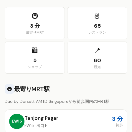
View larger map
🚇
🍜
3 分
65
最寄りMRT
レストラン
🛍️
📍
5
60
ショップ
観光
最寄りMRT駅
🚇
Dao by Dorsett AMTD Singaporeから徒歩圏内のMRT駅
Tanjong Pagar
3 分
EW15
徒歩
EW15 · 出口 F