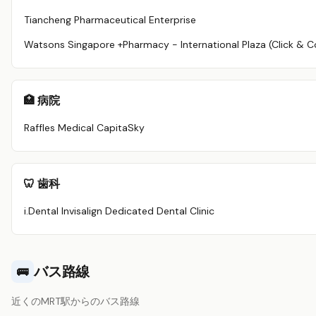
Tiancheng Pharmaceutical Enterprise
🏥 病院
Raffles Medical CapitaSky
🦷 歯科
i.Dental Invisalign Dedicated Dental Clinic
バス路線
🚌
近くのMRT駅からのバス路線