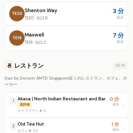
Shenton Way
3 分
TE20
徒歩
TE20 · 出口 6
Maxwell
7 分
TE19
徒歩
TE19 · 出口 2
レストラン
🍜
65 件
Dao by Dorsett AMTD Singapore近くのレストラン、カフェ、ホ
ーカー
Akasa | North Indian Restaurant and Bar
0 分
1
徒歩
高評価
テイクアウト
★ 5
Old Tea Hut
1 分
2
徒歩
カフェ
★ 4.2