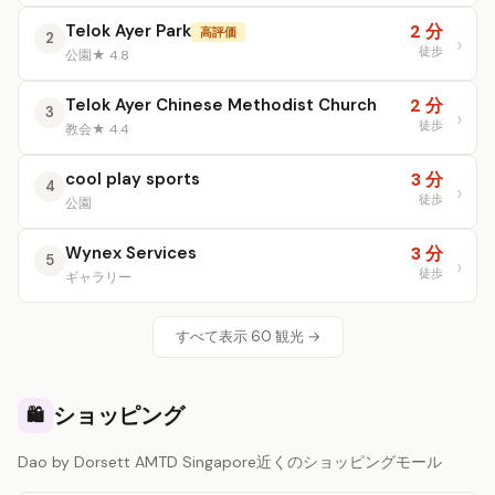
Telok Ayer Park
2 分
高評価
2
徒歩
公園
★ 4.8
Telok Ayer Chinese Methodist Church
2 分
3
徒歩
教会
★ 4.4
cool play sports
3 分
4
徒歩
公園
Wynex Services
3 分
5
徒歩
ギャラリー
すべて表示 60 観光 →
ショッピング
🛍️
Dao by Dorsett AMTD Singapore近くのショッピングモール