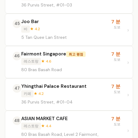
36 Purvis Street, #01-03
Joo Bar
7 분
45
도보
바
★ 4.2
5 Tan Quee Lan Street
Fairmont Singapore
7 분
최고 평점
46
도보
레스토랑
★ 4.6
80 Bras Basah Road
Yhingthai Palace Restaurant
7 분
47
도보
카페
★ 4.2
36 Purvis Street, #01-04
ASIAN MARKET CAFE
7 분
48
도보
레스토랑
★ 4.4
80 Bras Basah Road, Level 2 Fairmont,