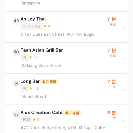
Singapore
Ah Loy Thai
7 분
49
도보
테이크아웃
★ 4
9 Tan Quee Lan Street, #01-04 Bugis
Taan Asian Grill Bar
7 분
50
도보
바
★ 4.4
30 Liang Seah Street
Long Bar
7 분
최고 평점
51
도보
바
★ 4.6
1 Beach Road
Alex Creation Café
8 분
최고 평점
52
도보
카페
★ 5
470 North Bridge Road, #03-13 Bugis Cube