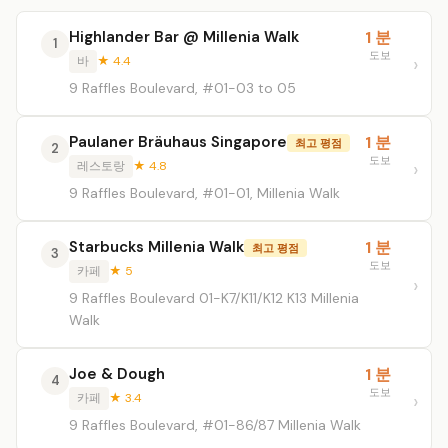
Highlander Bar @ Millenia Walk
1 분
1
도보
바
★ 4.4
9 Raffles Boulevard, #01-03 to 05
Paulaner Bräuhaus Singapore
1 분
최고 평점
2
도보
레스토랑
★ 4.8
9 Raffles Boulevard, #01-01, Millenia Walk
Starbucks Millenia Walk
1 분
최고 평점
3
도보
카페
★ 5
9 Raffles Boulevard 01-K7/K11/K12 K13 Millenia
Walk
Joe & Dough
1 분
4
도보
카페
★ 3.4
9 Raffles Boulevard, #01-86/87 Millenia Walk