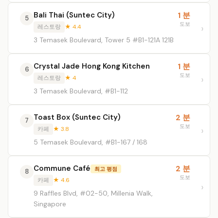
Bali Thai (Suntec City)
1 분
5
도보
레스토랑
★ 4.4
3 Temasek Boulevard, Tower 5 #B1-121A 121B
Crystal Jade Hong Kong Kitchen
1 분
6
도보
레스토랑
★ 4
3 Temasek Boulevard, #B1-112
Toast Box (Suntec City)
2 분
7
도보
카페
★ 3.8
5 Temasek Boulevard, #B1-167 / 168
Commune Café
2 분
최고 평점
8
도보
카페
★ 4.6
9 Raffles Blvd, #02-50, Millenia Walk,
Singapore