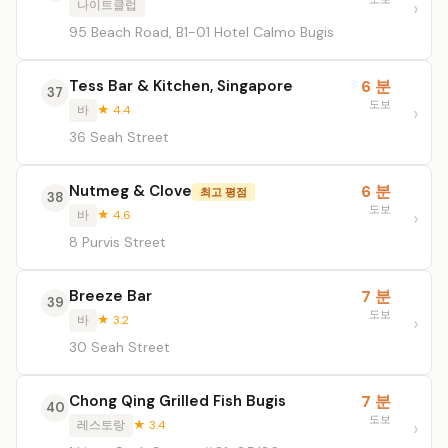
나이트클럽
95 Beach Road, B1-01 Hotel Calmo Bugis
Tess Bar & Kitchen, Singapore
6 분
37
도보
바
★ 4.4
36 Seah Street
Nutmeg & Clove
6 분
최고 평점
38
도보
바
★ 4.6
8 Purvis Street
Breeze Bar
7 분
39
도보
바
★ 3.2
30 Seah Street
Chong Qing Grilled Fish Bugis
7 분
40
도보
레스토랑
★ 3.4