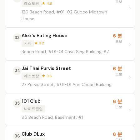
도보
레스토랑
★ 4.8
120 Beach Road, #01-02 Guoco Midtown
House
Alex's Eating House
6 분
33
도보
카페
★ 3.2
Beach Road, #01-01 Chye Sing Building, 87
Jai Thai Purvis Street
6 분
34
도보
레스토랑
★ 3.6
27 Purvis Street, #01-01 Ann Chuan Building
101 Club
6 분
35
도보
나이트클럽
95 Beach Road, Basement, #1
Club DLux
6 분
36
도보