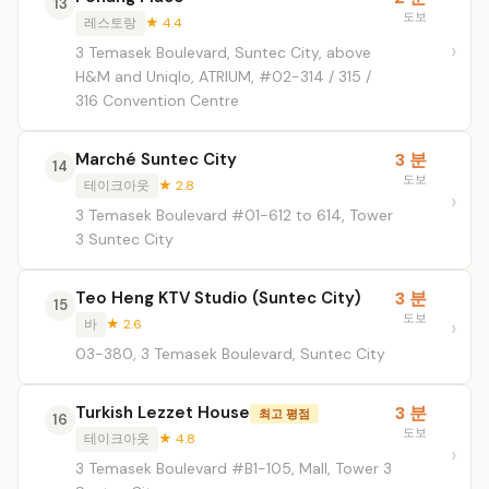
13
도보
레스토랑
★ 4.4
3 Temasek Boulevard, Suntec City, above
H&M and Uniqlo, ATRIUM, #02-314 / 315 /
316 Convention Centre
Marché Suntec City
3 분
14
도보
테이크아웃
★ 2.8
3 Temasek Boulevard #01-612 to 614, Tower
3 Suntec City
Teo Heng KTV Studio (Suntec City)
3 분
15
도보
바
★ 2.6
03-380, 3 Temasek Boulevard, Suntec City
Turkish Lezzet House
3 분
최고 평점
16
도보
테이크아웃
★ 4.8
3 Temasek Boulevard #B1-105, Mall, Tower 3