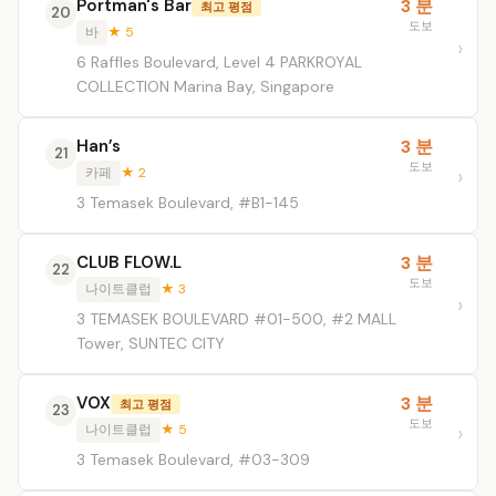
Portman's Bar
3 분
최고 평점
20
도보
바
★ 5
6 Raffles Boulevard, Level 4 PARKROYAL
COLLECTION Marina Bay, Singapore
Han’s
3 분
21
도보
카페
★ 2
3 Temasek Boulevard, #B1-145
CLUB FLOW.L
3 분
22
도보
나이트클럽
★ 3
3 TEMASEK BOULEVARD #01-500, #2 MALL
Tower, SUNTEC CITY
VOX
3 분
최고 평점
23
도보
나이트클럽
★ 5
3 Temasek Boulevard, #03-309