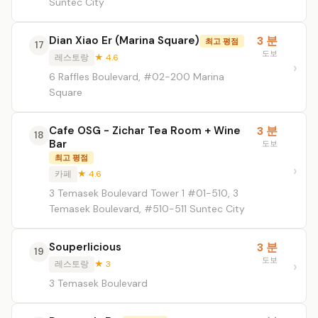
Suntec City
Dian Xiao Er (Marina Square)
3 분
최고 평점
17
도보
레스토랑
★ 4.6
6 Raffles Boulevard, #02-200 Marina
Square
Cafe OSG - Zichar Tea Room + Wine
3 분
18
Bar
도보
최고 평점
카페
★ 4.6
3 Temasek Boulevard Tower 1 #01-510, 3
Temasek Boulevard, #510-511 Suntec City
Souperlicious
3 분
19
도보
레스토랑
★ 3
3 Temasek Boulevard