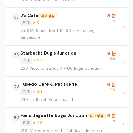
J's Cafe
9 분
최고 평점
57
도보
카페
★ 5
7500A Beach Road, b1-305 the plaza,
Singapore
Starbucks Bugis Junction
9 분
58
도보
카페
★ 3.2
230 Victoria Street 01-106 Bugis Junction
Tuxedo Cafe & Patisserie
9 분
59
도보
카페
★ 3.4
76 Bras Basah Road, Level 1
Paris Baguette Bugis Junction
9 분
최고 평점
60
도보
카페
★ 4.8
200 Victoria Street, B1-24 Bugis Junction