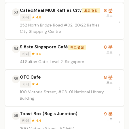
Café&Meal MUJI Raffles City
8 분
최고 평점
53
도보
카페
★ 4.6
252 North Bridge Road #02-20/22 Raffles
City Shopping Centre
Siësta Singapore Café
8 분
최고 평점
54
도보
카페
★ 4.6
41 Sultan Gate, Level 2, Singapore
OTC Cafe
8 분
55
도보
카페
★ 4
100 Victoria Street, #03-01 National Library
Building
Toast Box (Bugis Junction)
9 분
56
도보
카페
★ 4.4
200 Victoria Street, #01-67