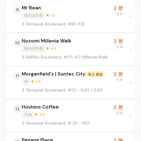
Mr Bean
2 분
9
도보
테이크아웃
★ 1.2
3 Temasek Boulevard, #B1-106
Nozomi Millenia Walk
2 분
10
도보
테이크아웃
★ 4.4
9 Raffles Boulevard, #01-40 Millenia Walk
Morganfield's | Suntec City
2 분
최고 평점
11
도보
바
★ 4.6
3 Temasek Boulevard, #01 - 645 / 646
Hoshino Coffee
2 분
12
도보
카페
★ 3.8
3 Temasek Boulevard, # 01 - 651
Penang Place
2 분