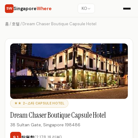
Singapore
Where
SW
KO
홈
/
호텔
/
Dream Chaser Boutique Capsule Hotel
★★ 2-스타 CAPSULE HOTEL
Dream Chaser Boutique Capsule Hotel
38 Sultan Gate, Singapore 198486
9.1
탁월함
(2,178 개 리뷰)