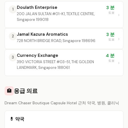
Doulath Enterprise
3 분
1
도보
200 JALAN SULTAN #01-K1, TEXTILE CENTRE,
Singapore 199018
Jamal Kazura Aromatics
3 분
2
도보
728 NORTH BRIDGE ROAD, Singapore 198696
Currency Exchange
4 분
3
도보
390 VICTORIA STREET #03-51, THE GOLDEN
LANDMARK, Singapore 188061
응급 의료
🏥
Dream Chaser Boutique Capsule Hotel 근처 약국, 병원, 클리닉
💊 약국