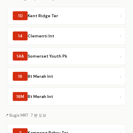
10
Kent Ridge Ter
14
Clementi Int
14A
Somerset Youth Pk
16
Bt Merah Int
16M
Bt Merah Int
📍 Bugis MRT · 7 분 도보
2
Kampong Bahru Ter