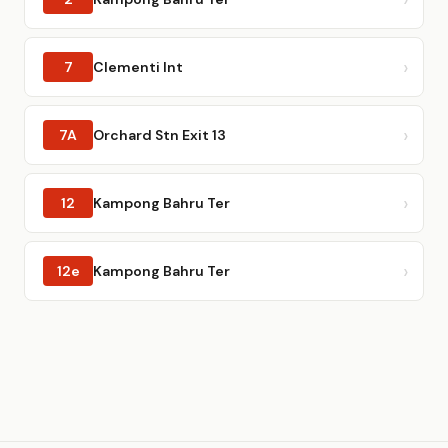
7
Clementi Int
7A
Orchard Stn Exit 13
12
Kampong Bahru Ter
12e
Kampong Bahru Ter