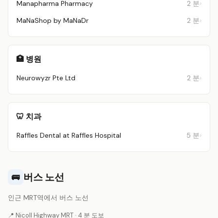
Manapharma Pharmacy
2 분
MaNaShop by MaNaDr
2 분
🏥 병원
Neurowyzr Pte Ltd
2 분
🦷 치과
Raffles Dental at Raffles Hospital
5 분
버스 노선
🚌
인근 MRT역에서 버스 노선
📍 Nicoll Highway MRT · 4 분 도보