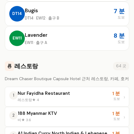
Bugis
7 분
DT14
도보
DT14 · EW12 · 출구 B
Lavender
8 분
EW11
도보
EW11 · 출구 A
레스토랑
🍜
64 곳
Dream Chaser Boutique Capsule Hotel 근처 레스토랑, 카페, 호커
Nur Fayidha Restaurant
1 분
1
도보
레스토랑
★ 4
188 Myanmar KTV
1 분
2
도보
바
★ 3.6
A1 Indian Curry North Indian & Lebanese
1 분