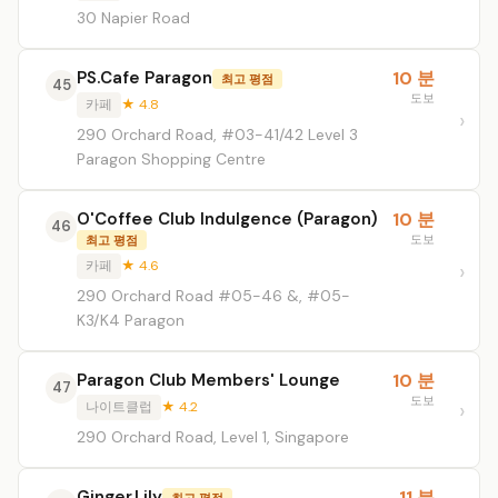
30 Napier Road
PS.Cafe Paragon
10 분
최고 평점
45
도보
카페
★ 4.8
290 Orchard Road, #03-41/42 Level 3
Paragon Shopping Centre
O'Coffee Club Indulgence (Paragon)
10 분
46
도보
최고 평점
카페
★ 4.6
290 Orchard Road #05-46 &, #05-
K3/K4 Paragon
Paragon Club Members' Lounge
10 분
47
도보
나이트클럽
★ 4.2
290 Orchard Road, Level 1, Singapore
Ginger.Lily
11 분
최고 평점