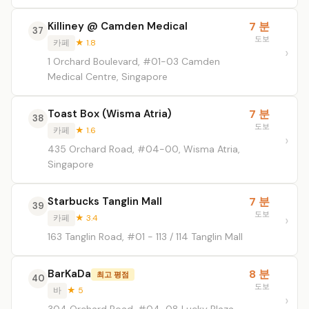
Killiney @ Camden Medical
7 분
37
도보
카페
★ 1.8
1 Orchard Boulevard, #01-03 Camden
Medical Centre, Singapore
Toast Box (Wisma Atria)
7 분
38
도보
카페
★ 1.6
435 Orchard Road, #04-00, Wisma Atria,
Singapore
Starbucks Tanglin Mall
7 분
39
도보
카페
★ 3.4
163 Tanglin Road, #01 - 113 / 114 Tanglin Mall
BarKaDa
8 분
최고 평점
40
도보
바
★ 5