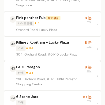
304 Orchard Road, #04-08 Lucky Plaza,
Singapore
Pink panther Pub
8 분
최고 평점
41
도보
나이트클럽
★ 5
Orchard Road, Lucky Plaza
Killiney Kopitiam - Lucky Plaza
8 분
42
도보
카페
★ 3.4
304, Orchard Road, #01-10 Lucky Plaza
PAUL Paragon
9 분
43
도보
카페
★ 2.8
290 Orchard Road, #02-09/K1 Paragon
Shopping Centre
6 Stone Jars
10 분
44
도보
카페