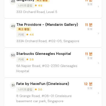
48
도보
나이트클럽
★ 4.6
333 Orchard Road, Level 5
The Providore - (Mandarin Gallery)
11 분
49
도보
최고 평점
카페
★ 4.6
333A Orchard Road, #02-05, Singapore
Starbucks Gleneagles Hospital
11 분
50
도보
카페
★ 3.8
6A Napier Road, #02-27/30 Gleneagles
Hospital
Fate by HaveFun (Cineleisure)
12 분
51
도보
나이트클럽
★ 3.6
8 Grange Road, #08-01 Cineleisure
basement car park, Singapore