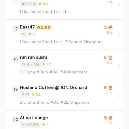
도보
레스토랑
★ 4.6
1 Cuscaden Road, Level 1
East47
5 분
최고 평점
17
도보
바
★ 5
1 Cuscaden Road, Level 2 Conrad Singapore
run run sushi
5 분
18
도보
테이크아웃
★ 3.2
2 Orchard Turn #B4-71 ION Orchard
Hoshino Coffee @ ION Orchard
5 분
19
도보
카페
★ 3.2
2 Orchard Turn, #B3, #22, Singapore
Atico Lounge
5 분
20
도보
나이트클럽
★ 4