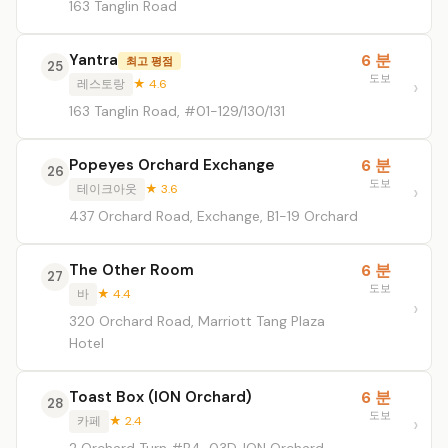
163 Tanglin Road
Yantra
6 분
최고 평점
25
도보
레스토랑
★ 4.6
163 Tanglin Road, #01-129/130/131
Popeyes Orchard Exchange
6 분
26
도보
테이크아웃
★ 3.6
437 Orchard Road, Exchange, B1-19 Orchard
The Other Room
6 분
27
도보
바
★ 4.4
320 Orchard Road, Marriott Tang Plaza
Hotel
Toast Box (ION Orchard)
6 분
28
도보
카페
★ 2.4