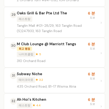
2 Orchard Turn #B4-03D, ION Orchard
Oaks Grill & Bar Pte Ltd The
6 분
29
도보
레스토랑
Tanglin Mall #01-28/29, 163 Tanglin Road
(S)247933, 163 Tanglin Road
M Club Lounge @ Marriott Tangs
6 분
30
도보
최고 평점
나이트클럽
★ 5
310 Orchard Road
Subway Niche
6 분
31
도보
테이크아웃
★ 3.2
435 Orchard Road, B1-17 Wisma Atria
Ah Hoi's Kitchen
6 분
32
도보
레스토랑
★ 4.4