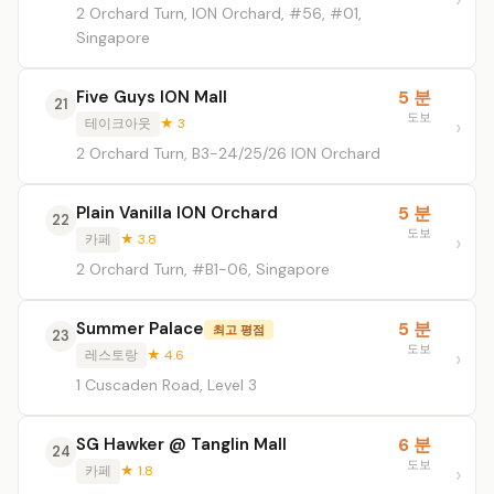
2 Orchard Turn, ION Orchard, #56, #01,
Singapore
Five Guys ION Mall
5 분
21
도보
테이크아웃
★ 3
2 Orchard Turn, B3-24/25/26 ION Orchard
Plain Vanilla ION Orchard
5 분
22
도보
카페
★ 3.8
2 Orchard Turn, #B1-06, Singapore
Summer Palace
5 분
최고 평점
23
도보
레스토랑
★ 4.6
1 Cuscaden Road, Level 3
SG Hawker @ Tanglin Mall
6 분
24
도보
카페
★ 1.8