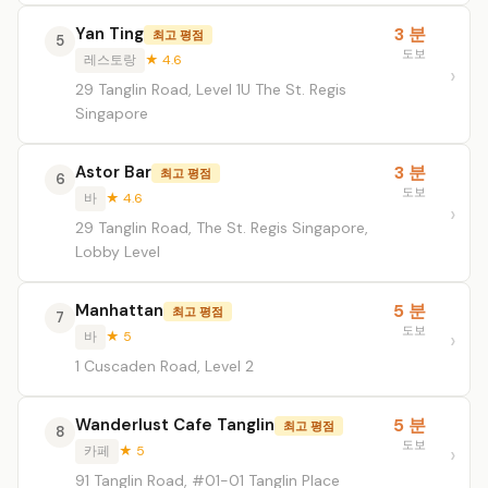
Yan Ting
3 분
최고 평점
5
도보
레스토랑
★ 4.6
29 Tanglin Road, Level 1U The St. Regis
Singapore
Astor Bar
3 분
최고 평점
6
도보
바
★ 4.6
29 Tanglin Road, The St. Regis Singapore,
Lobby Level
Manhattan
5 분
최고 평점
7
도보
바
★ 5
1 Cuscaden Road, Level 2
Wanderlust Cafe Tanglin
5 분
최고 평점
8
도보
카페
★ 5
91 Tanglin Road, #01-01 Tanglin Place