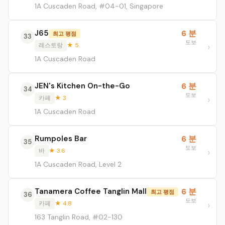
1A Cuscaden Road, #04-01, Singapore
J65
6 분
최고 평점
33
도보
레스토랑
★ 5
1A Cuscaden Road
JEN's Kitchen On-the-Go
6 분
34
도보
카페
★ 3
1A Cuscaden Road
Rumpoles Bar
6 분
35
도보
바
★ 3.6
1A Cuscaden Road, Level 2
Tanamera Coffee Tanglin Mall
6 분
최고 평점
36
도보
카페
★ 4.8
163 Tanglin Road, #02-130