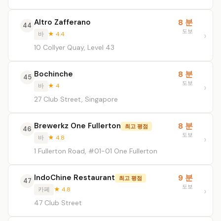
Altro Zafferano
8 분
44
도보
바
★ 4.4
10 Collyer Quay, Level 43
Bochinche
8 분
45
도보
바
★ 4
27 Club Street, Singapore
Brewerkz One Fullerton
8 분
최고 평점
46
도보
바
★ 4.8
1 Fullerton Road, #01-01 One Fullerton
IndoChine Restaurant
9 분
최고 평점
47
도보
카페
★ 4.8
47 Club Street