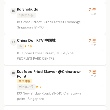
Ko Shokudō
7 분
16
도보
테이크아웃
18 Cross Street, Cross Street Exchange,
Singapore B1-110
China Doll KTV 中国城
7 분
17
도보
바
★ 2.8
101 Upper Cross Street, B1-18C/25A
PEOPLE'S PARK CENTRE
Kuafood Fried Skewer @Chinatown
7 분
18
Point
도보
최고 평점
테이크아웃
★ 5
133 New Bridge Road, B1-51C Chinatown
point, Singapore