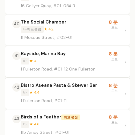
16 Collyer Quay, #01-05A B
The Social Chamber
8 분
40
도보
나이트클럽
★ 4.2
11 Mosque Street, #02-01
Bayside, Marina Bay
8 분
41
도보
바
★ 4
1 Fullerton Road, #01-12 One Fullerton
Bistro Aseana Pasta & Skewer Bar
8 분
42
도보
바
★ 4.4
1 Fullerton Road, #01-11
Birds of a Feather
8 분
최고 평점
43
도보
바
★ 4.6
115 Amoy Street, #01-01