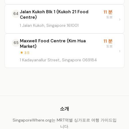
Jalan Kukoh Blk 1 (Kukoh 21 Food
11 분
64
Centre)
도보
1 Jalan Kukoh, Singapore 161001
Maxwell Food Centre (Kim Hua
11 분
65
Market)
도보
★ 3.5
1 Kadayanallur Street, Singapore 069184
소개
SingaporeWhere.org는 MRT역별 싱가포르 여행 가이드입
니다.