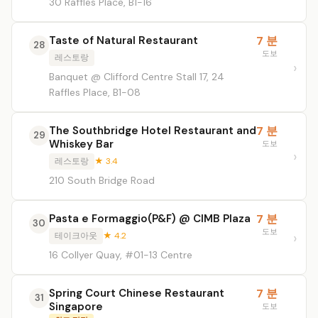
30 Raffles Place, B1-16
Taste of Natural Restaurant
7 분
28
도보
레스토랑
Banquet @ Clifford Centre Stall 17, 24
Raffles Place, B1-08
The Southbridge Hotel Restaurant and
7 분
29
Whiskey Bar
도보
레스토랑
★ 3.4
210 South Bridge Road
Pasta e Formaggio(P&F) @ CIMB Plaza
7 분
30
도보
테이크아웃
★ 4.2
16 Collyer Quay, #01-13 Centre
Spring Court Chinese Restaurant
7 분
31
Singapore
도보