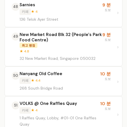
Sarnies
9 분
48
도보
카페
★ 4
136 Telok Ayer Street
New Market Road Blk 32 (People's Park
9 분
49
Food Centre)
도보
최고 평점
★ 4.8
32 New Market Road, Singapore 050032
Nanyang Old Coffee
10 분
50
도보
카페
★ 4.4
268 South Bridge Road
VOLKS @ One Raffles Quay
10 분
51
도보
카페
★ 4
1 Raffles Quay, Lobby, #01-01 One Raffles
Quay