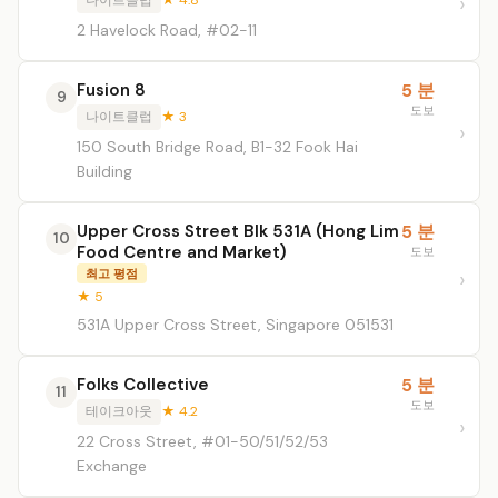
나이트클럽
★ 4.8
2 Havelock Road, #02-11
Fusion 8
5 분
9
도보
나이트클럽
★ 3
150 South Bridge Road, B1-32 Fook Hai
Building
Upper Cross Street Blk 531A (Hong Lim
5 분
10
Food Centre and Market)
도보
최고 평점
★ 5
531A Upper Cross Street, Singapore 051531
Folks Collective
5 분
11
도보
테이크아웃
★ 4.2
22 Cross Street, #01-50/51/52/53
Exchange