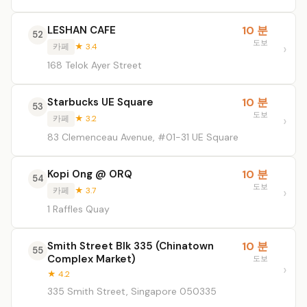
LESHAN CAFE
10 분
52
도보
카페
★ 3.4
168 Telok Ayer Street
Starbucks UE Square
10 분
53
도보
카페
★ 3.2
83 Clemenceau Avenue, #01-31 UE Square
Kopi Ong @ ORQ
10 분
54
도보
카페
★ 3.7
1 Raffles Quay
Smith Street Blk 335 (Chinatown
10 분
55
Complex Market)
도보
★ 4.2
335 Smith Street, Singapore 050335