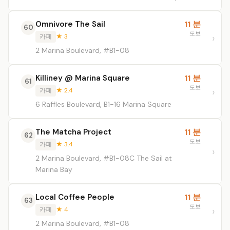
Omnivore The Sail
11 분
60
도보
카페
★ 3
2 Marina Boulevard, #B1-08
Killiney @ Marina Square
11 분
61
도보
카페
★ 2.4
6 Raffles Boulevard, B1-16 Marina Square
The Matcha Project
11 분
62
도보
카페
★ 3.4
2 Marina Boulevard, #B1-08C The Sail at
Marina Bay
Local Coffee People
11 분
63
도보
카페
★ 4
2 Marina Boulevard, #B1-08