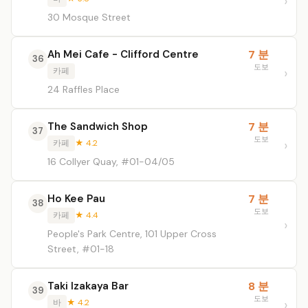
30 Mosque Street
Ah Mei Cafe - Clifford Centre
7 분
36
도보
카페
24 Raffles Place
The Sandwich Shop
7 분
37
도보
카페
★ 4.2
16 Collyer Quay, #01-04/05
Ho Kee Pau
7 분
38
도보
카페
★ 4.4
People's Park Centre, 101 Upper Cross
Street, #01-18
Taki Izakaya Bar
8 분
39
도보
바
★ 4.2