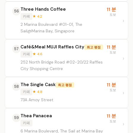
Three Hands Coffee
11 분
56
도보
카페
★ 4.2
2 Marina Boulevard #01-01, The
Sail@Marina Bay, Singapore
Café&Meal MUJI Raffles City
11 분
최고 평점
57
도보
카페
★ 4.6
252 North Bridge Road #02-20/22 Raffles
City Shopping Centre
The Single Cask
11 분
최고 평점
58
도보
카페
★ 4.8
73A Amoy Street
Thea Panacea
11 분
59
도보
카페
6 Marina Boulevard, The Sail at Marina Bay