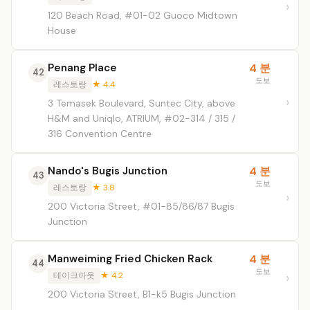
120 Beach Road, #01-02 Guoco Midtown
House
Penang Place
4 분
42
도보
레스토랑
★ 4.4
3 Temasek Boulevard, Suntec City, above
H&M and Uniqlo, ATRIUM, #02-314 / 315 /
316 Convention Centre
Nando's Bugis Junction
4 분
43
도보
레스토랑
★ 3.8
200 Victoria Street, #01-85/86/87 Bugis
Junction
Manweiming Fried Chicken Rack
4 분
44
도보
테이크아웃
★ 4.2
200 Victoria Street, B1-k5 Bugis Junction