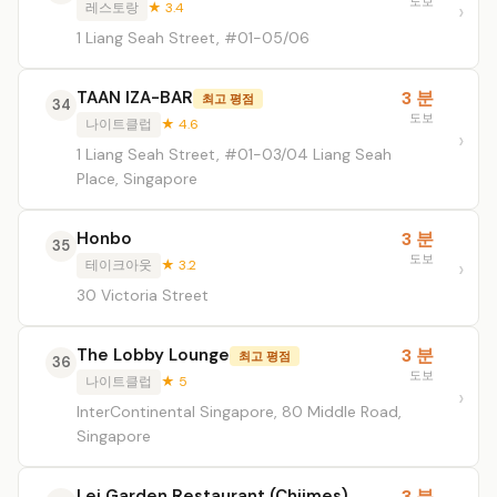
도보
레스토랑
★ 3.4
1 Liang Seah Street, #01-05/06
TAAN IZA-BAR
3 분
최고 평점
34
도보
나이트클럽
★ 4.6
1 Liang Seah Street, #01-03/04 Liang Seah
Place, Singapore
Honbo
3 분
35
도보
테이크아웃
★ 3.2
30 Victoria Street
The Lobby Lounge
3 분
최고 평점
36
도보
나이트클럽
★ 5
InterContinental Singapore, 80 Middle Road,
Singapore
Lei Garden Restaurant (Chijmes)
3 분