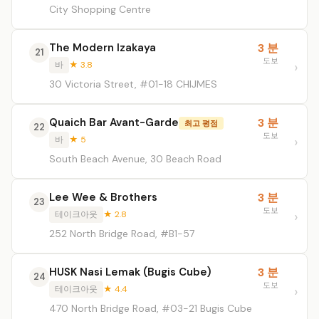
City Shopping Centre
The Modern Izakaya
3 분
21
도보
바
★ 3.8
30 Victoria Street, #01-18 CHIJMES
Quaich Bar Avant-Garde
3 분
최고 평점
22
도보
바
★ 5
South Beach Avenue, 30 Beach Road
Lee Wee & Brothers
3 분
23
도보
테이크아웃
★ 2.8
252 North Bridge Road, #B1-57
HUSK Nasi Lemak (Bugis Cube)
3 분
24
도보
테이크아웃
★ 4.4
470 North Bridge Road, #03-21 Bugis Cube