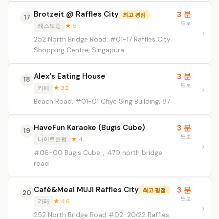
Brotzeit @ Raffles City
3 분
최고 평점
17
도보
레스토랑
★ 5
252 North Bridge Road, #01-17 Raffles City
Shopping Centre, Singapura
Alex's Eating House
3 분
18
도보
카페
★ 3.2
Beach Road, #01-01 Chye Sing Building, 87
HaveFun Karaoke (Bugis Cube)
3 분
19
도보
나이트클럽
★ 4
#06-00 Bugis Cube，470 north bridge
road
Café&Meal MUJI Raffles City
3 분
최고 평점
20
도보
카페
★ 4.6
252 North Bridge Road #02-20/22 Raffles