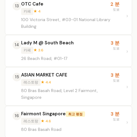
OTC Cafe
2 분
13
도보
카페
★ 4
100 Victoria Street, #03-01 National Library
Building
Lady M @ South Beach
3 분
14
도보
카페
★ 3.6
26 Beach Road, #01-17
ASIAN MARKET CAFE
3 분
15
도보
레스토랑
★ 4.4
80 Bras Basah Road, Level 2 Fairmont,
Singapore
Fairmont Singapore
3 분
최고 평점
16
도보
레스토랑
★ 4.6
80 Bras Basah Road