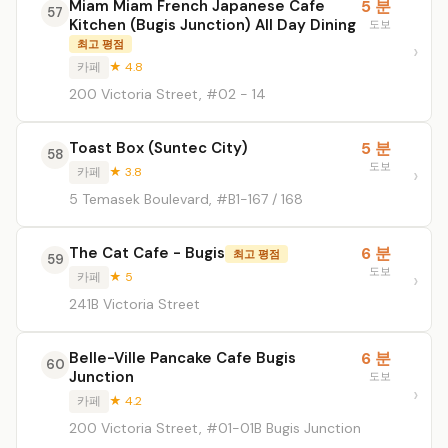
Miam Miam French Japanese Cafe
5 분
57
Kitchen (Bugis Junction) All Day Dining
도보
최고 평점
카페
★ 4.8
200 Victoria Street, #02 - 14
Toast Box (Suntec City)
5 분
58
도보
카페
★ 3.8
5 Temasek Boulevard, #B1-167 / 168
The Cat Cafe - Bugis
6 분
최고 평점
59
도보
카페
★ 5
241B Victoria Street
Belle-Ville Pancake Cafe Bugis
6 분
60
Junction
도보
카페
★ 4.2
200 Victoria Street, #01-01B Bugis Junction