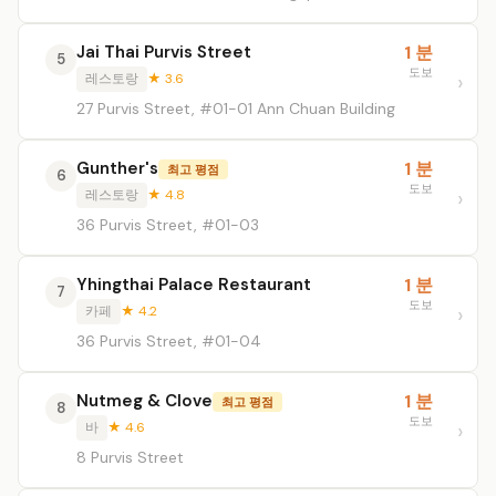
Jai Thai Purvis Street
1 분
5
도보
레스토랑
★ 3.6
27 Purvis Street, #01-01 Ann Chuan Building
Gunther's
1 분
최고 평점
6
도보
레스토랑
★ 4.8
36 Purvis Street, #01-03
Yhingthai Palace Restaurant
1 분
7
도보
카페
★ 4.2
36 Purvis Street, #01-04
Nutmeg & Clove
1 분
최고 평점
8
도보
바
★ 4.6
8 Purvis Street