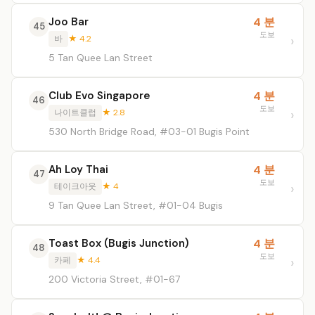
Joo Bar
4 분
45
도보
바
★ 4.2
5 Tan Quee Lan Street
Club Evo Singapore
4 분
46
도보
나이트클럽
★ 2.8
530 North Bridge Road, #03-01 Bugis Point
Ah Loy Thai
4 분
47
도보
테이크아웃
★ 4
9 Tan Quee Lan Street, #01-04 Bugis
Toast Box (Bugis Junction)
4 분
48
도보
카페
★ 4.4
200 Victoria Street, #01-67