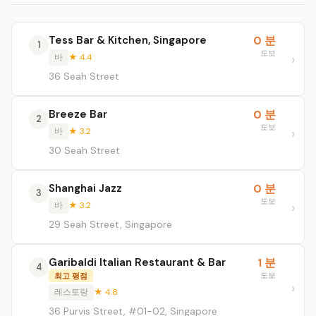
Tess Bar & Kitchen, Singapore
0 분
1
도보
바
★ 4.4
36 Seah Street
Breeze Bar
0 분
2
도보
바
★ 3.2
30 Seah Street
Shanghai Jazz
0 분
3
도보
바
★ 3.2
29 Seah Street, Singapore
Garibaldi Italian Restaurant & Bar
1 분
4
도보
최고 평점
레스토랑
★ 4.8
36 Purvis Street, #01-02, Singapore