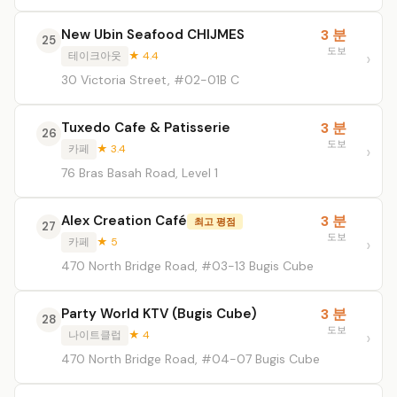
New Ubin Seafood CHIJMES
3 분
25
도보
테이크아웃
★ 4.4
30 Victoria Street, #02-01B C
Tuxedo Cafe & Patisserie
3 분
26
도보
카페
★ 3.4
76 Bras Basah Road, Level 1
Alex Creation Café
3 분
최고 평점
27
도보
카페
★ 5
470 North Bridge Road, #03-13 Bugis Cube
Party World KTV (Bugis Cube)
3 분
28
도보
나이트클럽
★ 4
470 North Bridge Road, #04-07 Bugis Cube