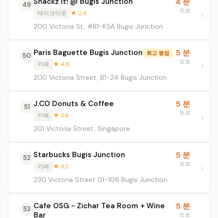
Snackz It! @ Bugis Junction
4 분
49
도보
테이크아웃
★ 2.4
200 Victoria St, #B1-K5A Bugis Junction
Paris Baguette Bugis Junction
5 분
최고 평점
50
도보
카페
★ 4.8
200 Victoria Street, B1-24 Bugis Junction
J.CO Donuts & Coffee
5 분
51
도보
카페
★ 3.6
201 Victoria Street, Singapore
Starbucks Bugis Junction
5 분
52
도보
카페
★ 3.2
230 Victoria Street 01-106 Bugis Junction
Cafe OSG - Zichar Tea Room + Wine
5 분
53
Bar
도보