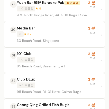
Yuan Bar 缘吧 Karaoke Pub
3 분
최고 평점
29
도보
나이트클럽
★ 5
470 North Bridge Road, #04-16 Bugis Cube
Media Bar
3 분
30
도보
바
★ 3.2
30 Beach Road, Singapore
101 Club
3 분
31
도보
나이트클럽
95 Beach Road, Basement, #1
Club DLux
3 분
32
도보
나이트클럽
95 Beach Road, B1-01 Hotel Calmo Bugis
Chong Qing Grilled Fish Bugis
3 분
33