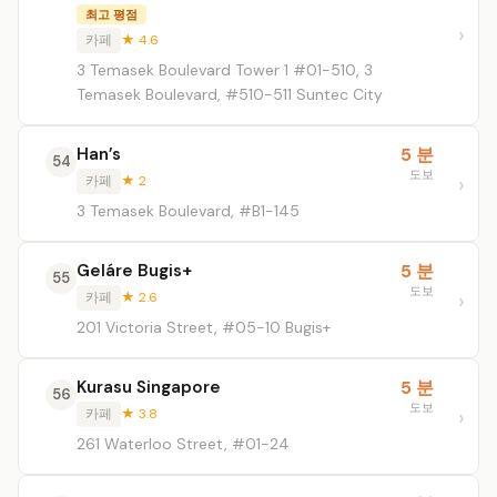
최고 평점
카페
★ 4.6
3 Temasek Boulevard Tower 1 #01-510, 3
Temasek Boulevard, #510-511 Suntec City
Han’s
5 분
54
도보
카페
★ 2
3 Temasek Boulevard, #B1-145
Geláre Bugis+
5 분
55
도보
카페
★ 2.6
201 Victoria Street, #05-10 Bugis+
Kurasu Singapore
5 분
56
도보
카페
★ 3.8
261 Waterloo Street, #01-24