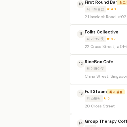
First Round Bar
최고
10
나이트클럽
★ 4.8
2 Havelock Road, #02-
Folks Collective
11
테이크아웃
★ 4.2
22 Cross Street, #01
RiceBox Cafe
12
테이크아웃
China Street, Singapo
Full Steam
최고 평점
13
레스토랑
★ 5
20 Cross Street
Group Therapy Coff
14