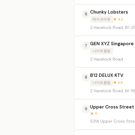
Chunky Lobsters
6
테이크아웃
★ 4.2
2 Havelock Road, B1-2
GEN XYZ Singapore
7
나이트클럽
2 Havelock Road
B12 DELUX KTV
8
나이트클럽
★ 3.8
2 Havelock Road, b1-19
Upper Cross Street
9
★ 5
531A Upper Cross Stre