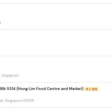
9
, Singapore
 Blk 531A (Hong Lim Food Centre and Market)
최고 평점
et, Singapore 051531