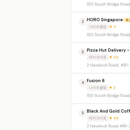
150 South Bridge Roa
HORO Singapore
최
2
나이트클럽
★ 5
150 South Bridge Road,
Pizza Hut Delivery -
3
테이크아웃
★ 2.6
2 Havelock Road, #B1-
Fusion 8
4
나이트클럽
★ 3
150 South Bridge Road,
Black And Gold Cof
5
테이크아웃
★ 4.8
2 Havelock Road #B1-