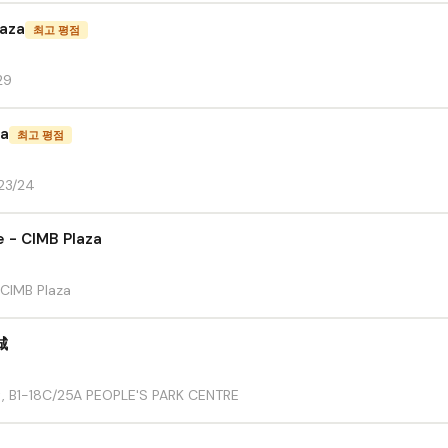
aza
최고 평점
29
za
최고 평점
-23/24
e - CIMB Plaza
 CIMB Plaza
城
t, B1-18C/25A PEOPLE'S PARK CENTRE