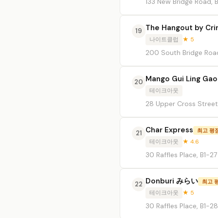
133 New Bridge Road, 
The Hangout by Cri
19
나이트클럽
★ 5
200 South Bridge Road,
Mango Gui Ling Gao
20
테이크아웃
28 Upper Cross Street
Char Express
최고 평
21
테이크아웃
★ 4.6
30 Raffles Place, B1-2
Donburi みらい
최고 
22
테이크아웃
★ 5
30 Raffles Place, B1-2