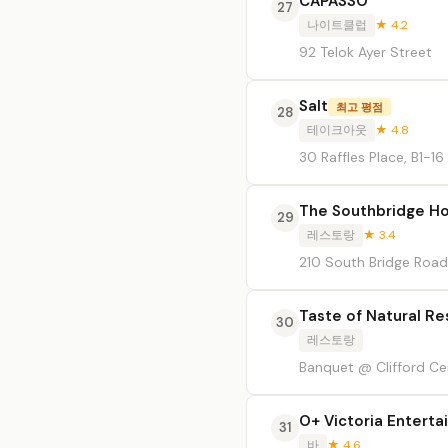
CAPASSO
27
나이트클럽
★ 4.2
92 Telok Ayer Street
Salt
최고 평점
28
테이크아웃
★ 4.8
30 Raffles Place, B1-16
The Southbridge Ho
29
레스토랑
★ 3.4
210 South Bridge Road
Taste of Natural Re
30
레스토랑
Banquet @ Clifford Cent
O+ Victoria Entert
31
바
★ 4.6