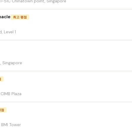
B1-51C Chinatown point, Singapore
nacle
최고 평점
 Level 1
, Singapore
점
7 CIMB Plaza
평점
8 BMI Tower