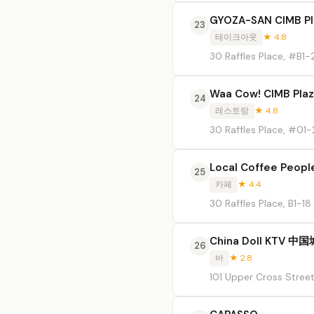
GYOZA-SAN CIMB Pl
23
테이크아웃
★ 4.8
30 Raffles Place, #B1-
Waa Cow! CIMB Pla
24
레스토랑
★ 4.8
30 Raffles Place, #01
Local Coffee Peopl
25
카페
★ 4.4
30 Raffles Place, B1-18
China Doll KTV 中国
26
바
★ 2.8
101 Upper Cross Stree