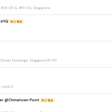
d, #01-05 & #K1-04, Singapore
rsHQ
최고 평점
 Street Exchange, Singapore B1-110
 Level 2
er @Chinatown Point
최고 평점