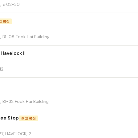
d, #02-30
고 평점
 B1-08 Fook Hai Building
 Havelock II
12
 B1-32 Fook Hai Building
fee Stop
최고 평점
27, HAVELOCK, 2