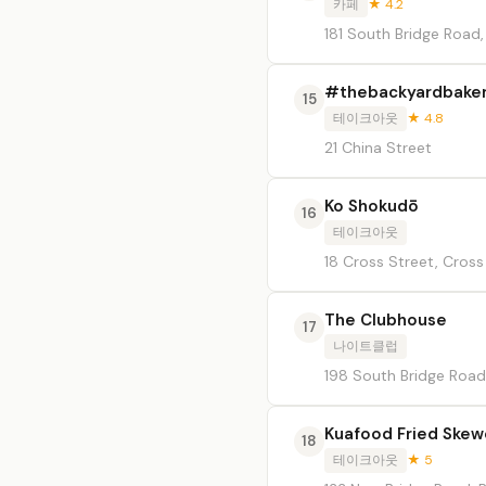
카페
★ 4.2
181 South Bridge Roa
#thebackyardbake
15
테이크아웃
★ 4.8
21 China Street
Ko Shokudō
16
테이크아웃
18 Cross Street, Cross
The Clubhouse
17
나이트클럽
198 South Bridge Road,
Kuafood Fried Skew
18
테이크아웃
★ 5