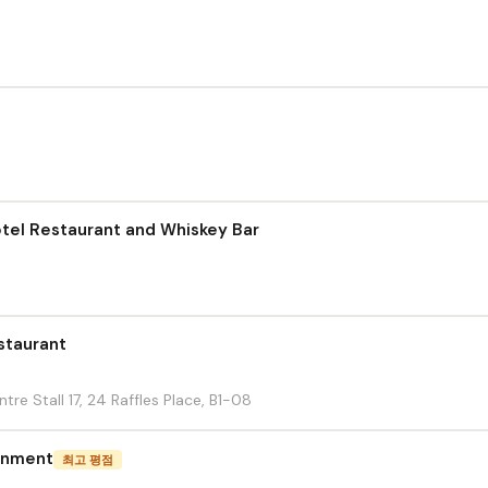
tel Restaurant and Whiskey Bar
staurant
re Stall 17, 24 Raffles Place, B1-08
ainment
최고 평점