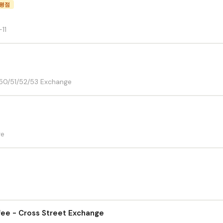
 평점
11
-50/51/52/53 Exchange
re
ee - Cross Street Exchange