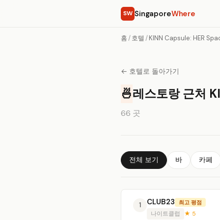
Singapore
Where
SW
홈
/
호텔
/
KINN Capsule: HER Spa
← 호텔로 돌아가기
🍜
레스토랑 근처 KINN
66 곳
전체 보기
바
카페
CLUB23
최고 평점
1
나이트클럽
★ 5