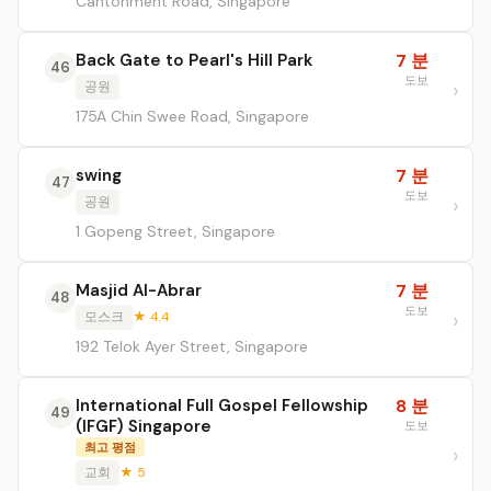
Cantonment Road, Singapore
Back Gate to Pearl's Hill Park
7 분
46
도보
공원
175A Chin Swee Road, Singapore
swing
7 분
47
도보
공원
1 Gopeng Street, Singapore
Masjid Al-Abrar
7 분
48
도보
모스크
★ 4.4
192 Telok Ayer Street, Singapore
International Full Gospel Fellowship
8 분
49
(IFGF) Singapore
도보
최고 평점
교회
★ 5