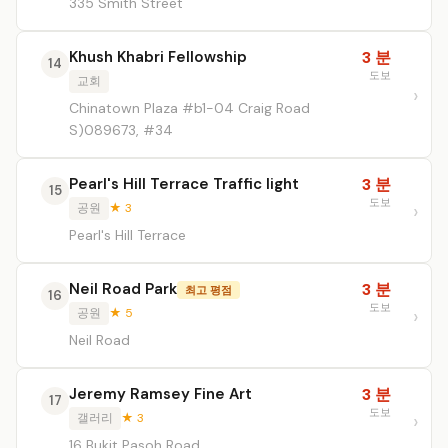
335 Smith Street
Khush Khabri Fellowship
3 분
14
도보
교회
Chinatown Plaza #b1-04 Craig Road
S)089673, #34
Pearl's Hill Terrace Traffic light
3 분
15
도보
공원
★ 3
Pearl's Hill Terrace
Neil Road Park
3 분
최고 평점
16
도보
공원
★ 5
Neil Road
Jeremy Ramsey Fine Art
3 분
17
도보
갤러리
★ 3
16 Bukit Pasoh Road