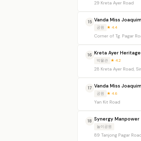
29 Kreta Ayer Road
Vanda Miss Joaquim
15
공원
★ 4.4
Corner of Tg. Pagar R
Kreta Ayer Heritage
16
박물관
★ 4.2
28 Kreta Ayer Road, S
Vanda Miss Joaquim
17
공원
★ 4.6
Yan Kit Road
Synergy Manpower 
18
놀이공원
89 Tanjong Pagar Roa