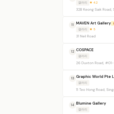
갤러리
★ 4.2
32B Keong Saik Road, 
MAVEN Art Gallery
11
갤러리
★ 5
31 Neil Road
COSPACE
12
갤러리
26 Duxton Road, #01-
Graphic World Pte 
13
갤러리
11 Teo Hong Road, Sin
Blumine Gallery
14
갤러리