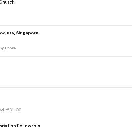
 Church
ociety, Singapore
ingapore
oad, #01-09
ristian Fellowship