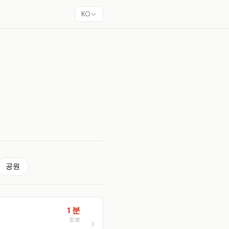
KO
공원
1 분
도보