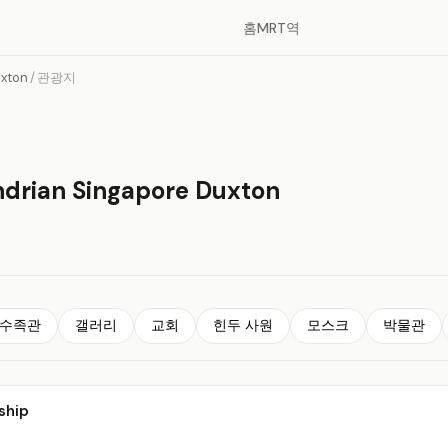
홈
MRT역
uxton
/
관광지
ian Singapore Duxton
수족관
갤러리
교회
힌두 사원
모스크
박물관
ship