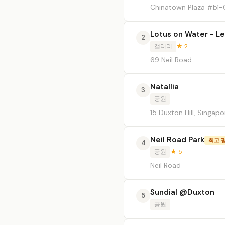
Chinatown Plaza #b1-
Lotus on Water - Le
2
갤러리
★ 2
69 Neil Road
Natallia
3
공원
15 Duxton Hill, Singapo
Neil Road Park
최고 
4
공원
★ 5
Neil Road
Sundial @Duxton
5
공원