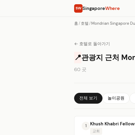
Singapore
Where
SW
홈
/
호텔
/
Mondrian Singapore D
← 호텔로 돌아가기
📍
관광지 근처 Mondr
60 곳
전체 보기
놀이공원
Khush Khabri Fellow
1
교회