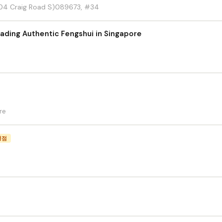
04 Craig Road S)089673, #34
ading Authentic Fengshui in Singapore
re
평점