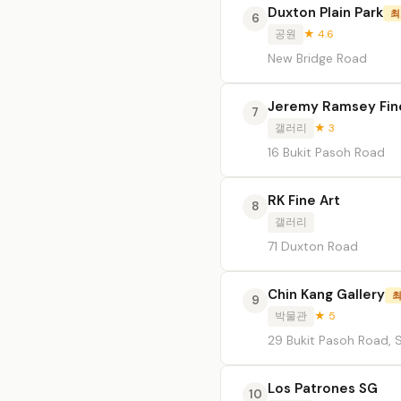
Duxton Plain Park
최
6
공원
★ 4.6
New Bridge Road
Jeremy Ramsey Fin
7
갤러리
★ 3
16 Bukit Pasoh Road
RK Fine Art
8
갤러리
71 Duxton Road
Chin Kang Gallery
최
9
박물관
★ 5
29 Bukit Pasoh Road, 
Los Patrones SG
10