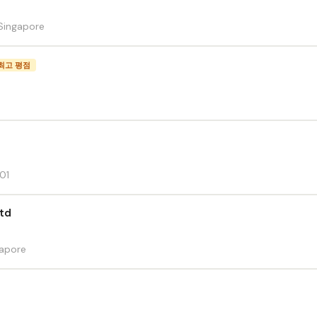
Singapore
최고 평점
01
Ltd
gapore