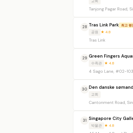
교회
Tanjong Pagar Road, S
Tras Link Park
최고 평
28
공원
★ 4.8
Tras Link
Green Fingers Aquar
29
수족관
★ 4.8
4 Sago Lane, #02-10
Den danske sømand
30
교회
Cantonment Road, Si
Singapore City Gall
31
박물관
★ 4.8