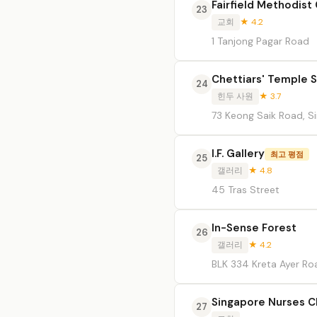
Fairfield Methodist
23
교회
★ 4.2
1 Tanjong Pagar Road
Chettiars' Temple S
24
힌두 사원
★ 3.7
73 Keong Saik Road, S
I.F. Gallery
최고 평점
25
갤러리
★ 4.8
45 Tras Street
In-Sense Forest
26
갤러리
★ 4.2
BLK 334 Kreta Ayer R
Singapore Nurses Ch
27