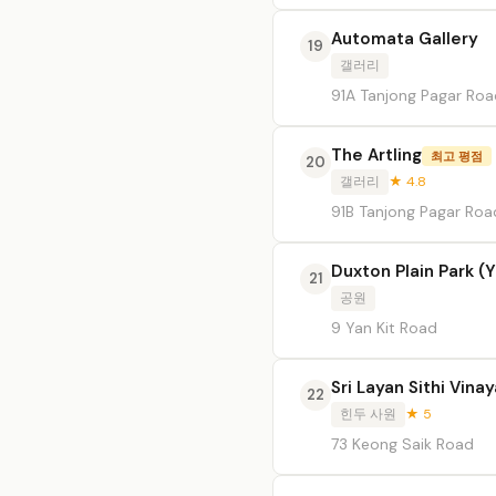
Automata Gallery
19
갤러리
91A Tanjong Pagar Roa
The Artling
최고 평점
20
갤러리
★ 4.8
91B Tanjong Pagar Roa
Duxton Plain Park (
21
공원
9 Yan Kit Road
Sri Layan Sithi Vin
22
힌두 사원
★ 5
73 Keong Saik Road