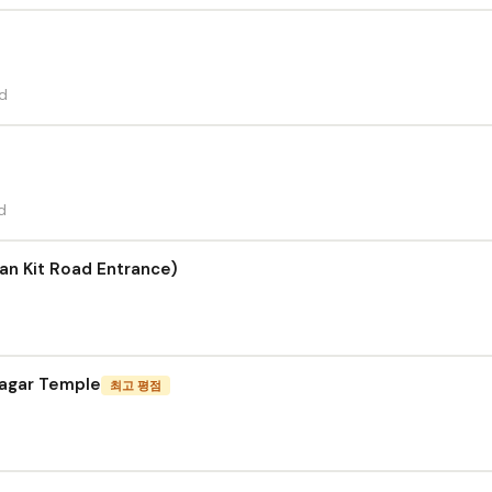
d
d
Yan Kit Road Entrance)
ayagar Temple
최고 평점