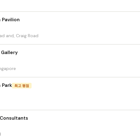
 Pavilion
oad and, Craig Road
 Gallery
ingapore
 Park
최고 평점
Consultants
d