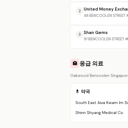
United Money Exch
2
48 BENCOOLEN STREET #
Shan Gems
3
91 BENCOOLEN STREET #0
응급 의료
🏥
Oakwood Bencoolen Singa
💊 약국
Shinn Shyang Medical Co