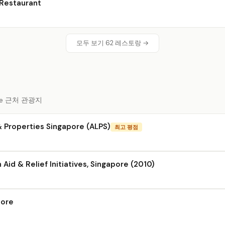
Restaurant
모두 보기 62 레스토랑 →
ore 근처 관광지
 Properties Singapore (ALPS)
최고 평점
Aid & Relief Initiatives, Singapore (2010)
pore