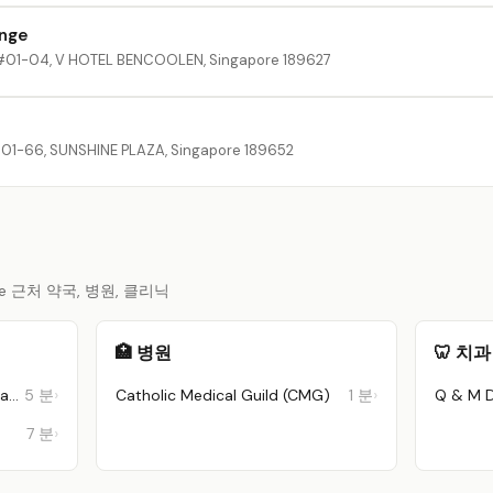
ange
01-04, V HOTEL BENCOOLEN, Singapore 189627
1-66, SUNSHINE PLAZA, Singapore 189652
pore 근처 약국, 병원, 클리닉
🏥 병원
🦷 치과
South East Asia Kwam Im Siang Hung Store
5 분
Catholic Medical Guild (CMG)
1 분
7 분