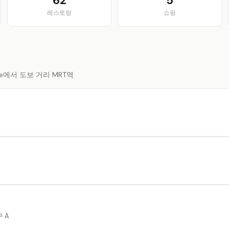
62
5
레스토랑
쇼핑
pore에서 도보 거리 MRT역
구 A