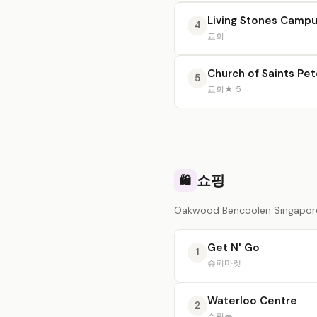
Living Stones Camp
4
교회
Church of Saints Pet
5
교회
★ 5
쇼핑
🛍️
Oakwood Bencoolen Singap
Get N' Go
1
슈퍼마켓
Waterloo Centre
2
쇼핑몰