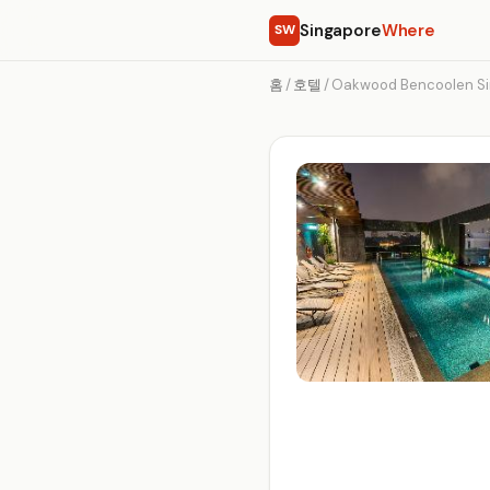
Singapore
Where
SW
홈
/
호텔
/
Oakwood Bencoolen S