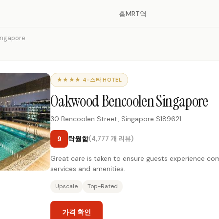
홈
MRT역
ingapore
★★★★ 4-스타 HOTEL
Oakwood Bencoolen Singapore
30 Bencoolen Street, Singapore S189621
9
탁월함
(4,777 개 리뷰)
Great care is taken to ensure guests experience c
services and amenities.
Upscale
Top-Rated
가격 확인