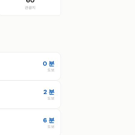
60
관광지
0 분
도보
2 분
도보
6 분
도보