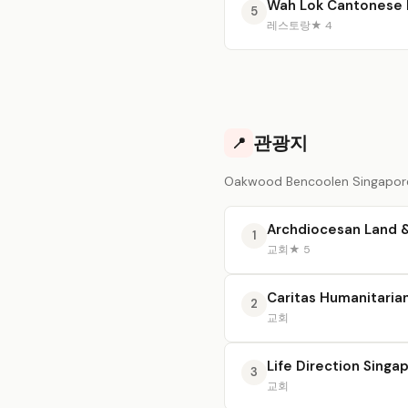
Wah Lok Cantonese 
5
레스토랑
★ 4
관광지
📍
Oakwood Bencoolen Singap
Archdiocesan Land &
1
교회
★ 5
Caritas Humanitarian 
2
교회
Life Direction Singa
3
교회