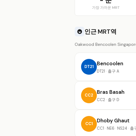
- 분
가장 가까운 MRT
인근 MRT역
🚇
Oakwood Bencoolen Singa
Bencoolen
DT21
DT21 · 출구 A
Bras Basah
CC2
CC2 · 출구 D
Dhoby Ghaut
CC1
CC1 · NE6 · NS24 · 출