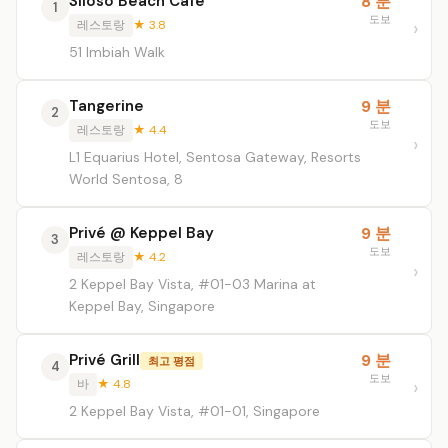
Siloso Beach Cafe
8 분
1
도보
레스토랑
★ 3.8
51 Imbiah Walk
Tangerine
9 분
2
도보
레스토랑
★ 4.4
L1 Equarius Hotel, Sentosa Gateway, Resorts
World Sentosa, 8
Privé @ Keppel Bay
9 분
3
도보
레스토랑
★ 4.2
2 Keppel Bay Vista, #01-03 Marina at
Keppel Bay, Singapore
Privé Grill
9 분
최고 평점
4
도보
바
★ 4.8
2 Keppel Bay Vista, #01-01, Singapore