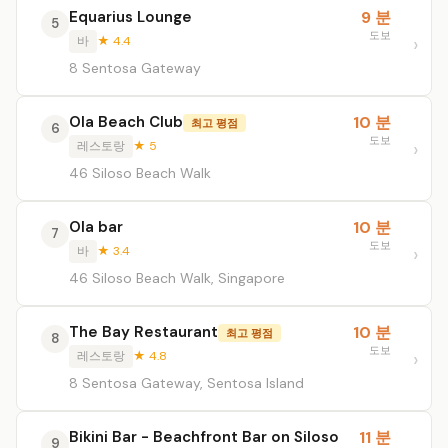
Equarius Lounge
9 분
5
도보
바
★ 4.4
8 Sentosa Gateway
Ola Beach Club
10 분
최고 평점
6
도보
레스토랑
★ 5
46 Siloso Beach Walk
Ola bar
10 분
7
도보
바
★ 3.4
46 Siloso Beach Walk, Singapore
The Bay Restaurant
10 분
최고 평점
8
도보
레스토랑
★ 4.8
8 Sentosa Gateway, Sentosa Island
Bikini Bar - Beachfront Bar on Siloso
11 분
9