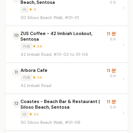
Beach, Sentosa
도보
바
★ 4
50 Siloso Beach Walk, #01-01
ZUS Coffee - 42 Imbiah Lookout,
11 분
10
Sentosa
도보
카페
★ 3.6
42 Imbiah Road, #01-02 to 01-04
Arbora Cafe
11 분
11
도보
카페
★ 3.6
42 Imbiah Road
Coastes - Beach Bar & Restaurant |
11 분
12
Siloso Beach, Sentosa
도보
바
★ 4.2
50 Siloso Beach Walk, #01-06