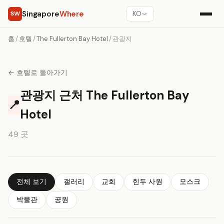
Singapore
Where
SW
KO
홈
/
호텔
/
The Fullerton Bay Hotel
/
관광지
← 호텔로 돌아가기
관광지 근처 The Fullerton Bay
📍
Hotel
49 곳
전체 보기
갤러리
교회
힌두 사원
모스크
박물관
공원