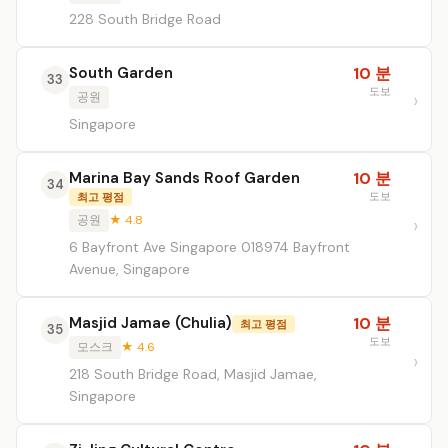
228 South Bridge Road
South Garden
10 분
33
도보
공원
Singapore
Marina Bay Sands Roof Garden
10 분
34
도보
최고 평점
공원
★ 4.8
6 Bayfront Ave Singapore 018974 Bayfront
Avenue, Singapore
Masjid Jamae (Chulia)
10 분
최고 평점
35
도보
모스크
★ 4.6
218 South Bridge Road, Masjid Jamae,
Singapore