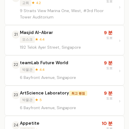
도보
교회
★ 4.2
9 Straits View Marina One, West, #3rd Floor
Tower Auditorium
Masjid Al-Abrar
9 분
21
도보
모스크
★ 4.4
192 Telok Ayer Street, Singapore
teamLab Future World
9 분
22
도보
박물관
★ 4.4
6 Bayfront Avenue, Singapore
ArtScience Laboratory
9 분
최고 평점
23
도보
박물관
★ 5
6 Bayfront Avenue, Singapore
Appetite
10 분
24
도보