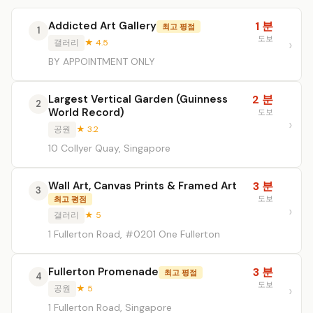
Addicted Art Gallery
1 분
최고 평점
1
도보
갤러리
★ 4.5
BY APPOINTMENT ONLY
Largest Vertical Garden (Guinness
2 분
2
World Record)
도보
공원
★ 3.2
10 Collyer Quay, Singapore
Wall Art, Canvas Prints & Framed Art
3 분
3
도보
최고 평점
갤러리
★ 5
1 Fullerton Road, #0201 One Fullerton
Fullerton Promenade
3 분
최고 평점
4
도보
공원
★ 5
1 Fullerton Road, Singapore