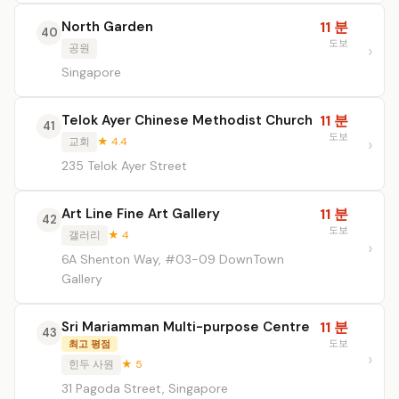
North Garden
11 분
40
도보
공원
Singapore
Telok Ayer Chinese Methodist Church
11 분
41
도보
교회
★ 4.4
235 Telok Ayer Street
Art Line Fine Art Gallery
11 분
42
도보
갤러리
★ 4
6A Shenton Way, #03-09 DownTown
Gallery
Sri Mariamman Multi-purpose Centre
11 분
43
도보
최고 평점
힌두 사원
★ 5
31 Pagoda Street, Singapore