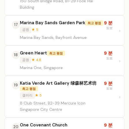
150 South Bridge Road, B1-29 Fook Hai
Building
Marina Bay Sands Garden Park
9 분
최고 평점
17
도보
공원
★ 5
Marina Bay Sands, Bayfront Avenue
Green Heart
9 분
최고 평점
18
도보
공원
★ 4.8
Marina One, Singapore
Katia Verde Art Gallery 绿森林艺术坊
9 분
19
도보
최고 평점
갤러리
★ 5
8 Club Street, B2-39 Mercure Icon
Singapore City Centre
One Covenant Church
9 분
20