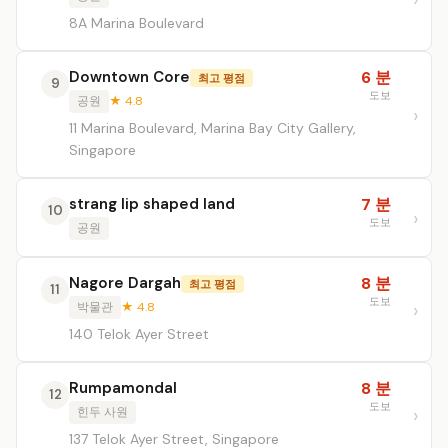
8A Marina Boulevard
Downtown Core
6 분
최고 평점
9
도보
공원
★ 4.8
11 Marina Boulevard, Marina Bay City Gallery,
Singapore
strang lip shaped land
7 분
10
도보
공원
Nagore Dargah
8 분
최고 평점
11
도보
박물관
★ 4.8
140 Telok Ayer Street
Rumpamondal
8 분
12
도보
힌두 사원
137 Telok Ayer Street, Singapore