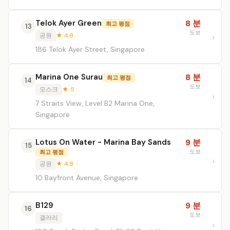
Telok Ayer Green
8 분
최고 평점
13
도보
공원
★ 4.8
186 Telok Ayer Street, Singapore
Marina One Surau
8 분
최고 평점
14
도보
모스크
★ 5
7 Straits View, Level B2 Marina One,
Singapore
Lotus On Water - Marina Bay Sands
9 분
15
도보
최고 평점
공원
★ 4.8
10 Bayfront Avenue, Singapore
B129
9 분
16
도보
갤러리