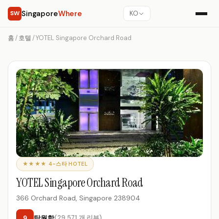
Singapore
Where
SW
KO
홈
/
호텔
/
YOTEL Singapore Orchard Road
★★★★ 4-스타 HOTEL
YOTEL Singapore Orchard Road
366 Orchard Road, Singapore 238904
9
탁월함
(29,571 개 리뷰)