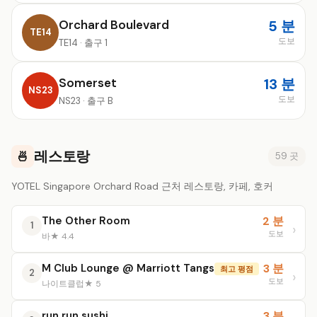
Orchard Boulevard
5 분
TE14
도보
TE14 · 출구 1
Somerset
13 분
NS23
도보
NS23 · 출구 B
레스토랑
🍜
59 곳
YOTEL Singapore Orchard Road 근처 레스토랑, 카페, 호커
The Other Room
2 분
1
도보
바
★ 4.4
M Club Lounge @ Marriott Tangs
3 분
최고 평점
2
도보
나이트클럽
★ 5
run run sushi
3 분