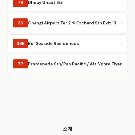
7B
Dhoby Ghaut Stn
36
Changi Airport Ter 2 ⟲ Orchard Stn Exit 13
36B
Bef Seaside Residences
77
Promenade Stn/Pan Pacific / Aft S'pore Flyer
소개