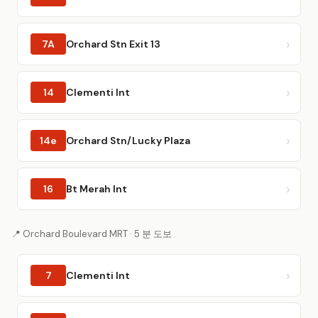
7A
Orchard Stn Exit 13
14
Clementi Int
14e
Orchard Stn/Lucky Plaza
16
Bt Merah Int
📍 Orchard Boulevard MRT · 5 분 도보
7
Clementi Int