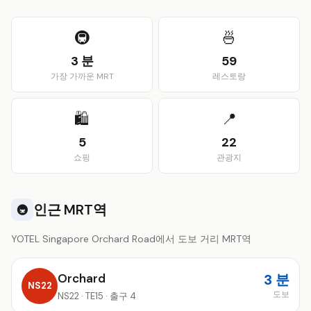
View larger map
🚇
🍜
3 분
59
가장 가까운 MRT
레스토랑
🛍️
📍
5
22
쇼핑
관광지
인근 MRT역
🚇
YOTEL Singapore Orchard Road에서 도보 거리 MRT역
Orchard
3 분
NS22
도보
NS22 · TE15 · 출구 4