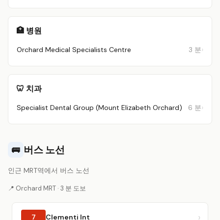
🏥 병원
Orchard Medical Specialists Centre
3 분
🦷 치과
Specialist Dental Group (Mount Elizabeth Orchard)
6 분
버스 노선
🚌
인근 MRT역에서 버스 노선
📍 Orchard MRT · 3 분 도보
7
Clementi Int