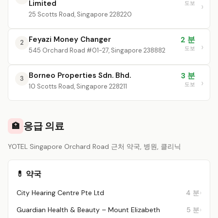
Limited
도보
25 Scotts Road, Singapore 228220
Feyazi Money Changer
2 분
2
도보
545 Orchard Road #01-27, Singapore 238882
Borneo Properties Sdn. Bhd.
3 분
3
도보
10 Scotts Road, Singapore 228211
응급 의료
🏥
YOTEL Singapore Orchard Road 근처 약국, 병원, 클리닉
💊 약국
City Hearing Centre Pte Ltd
4 분
Guardian Health & Beauty – Mount Elizabeth
5 분