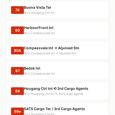
Buona Vista Ter
74
에서 Hougang Ctrl Int
HarbourFront Int
80
에서 Compassvale Int
Compassvale Int → Aljunied Stn
80A
에서 Compassvale Int → Aljunied Stn
Bedok Int
87
에서 Compassvale Int
Hougang Ctrl Int ⟲ 3rd Cargo Agents
89
에서 Hougang Ctrl Int ⟲ 3rd Cargo Agents
SATS Cargo Ter / 3rd Cargo Agents
89e
에서 Hougang Ctrl Int