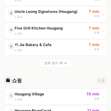
⭐ 4.7
7 min
Uncle Leong Signatures (Hougang)
3
도보
⭐ 3.4
7 min
Five Grill Kitchen Hougang
4
도보
⭐ 3.6
7 min
Yi Jia Bakery & Cafe
5
도보
⭐ 3.6
모두 보기 10 →
쇼핑
🛍️
2 곳
10 min
Hougang Village
1
도보
⭐ 3.8
11 min
Hougang RiverCourt