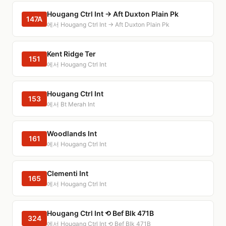
Hougang Ctrl Int → Aft Duxton Plain Pk
147A
에서 Hougang Ctrl Int → Aft Duxton Plain Pk
Kent Ridge Ter
151
에서 Hougang Ctrl Int
Hougang Ctrl Int
153
에서 Bt Merah Int
Woodlands Int
161
에서 Hougang Ctrl Int
Clementi Int
165
에서 Hougang Ctrl Int
Hougang Ctrl Int ⟲ Bef Blk 471B
324
에서 Hougang Ctrl Int ⟲ Bef Blk 471B