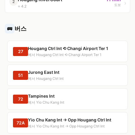
2
도보
⭐ 4.2
버스
🚌
Hougang Ctrl Int ⟲ Changi Airport Ter 1
27
에서 Hougang Ctrl Int ⟲ Changi Airport Ter 1
Jurong East Int
51
에서 Hougang Ctrl Int
Tampines Int
72
에서 Yio Chu Kang Int
Yio Chu Kang Int → Opp Hougang Ctrl Int
72A
에서 Yio Chu Kang Int → Opp Hougang Ctrl Int