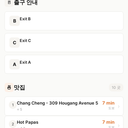
출구 안내
🚪
Exit B
B
Exit C
C
Exit A
A
맛집
🍜
10 곳
7 min
Chang Cheng - 309 Hougang Avenue 5
1
도보
⭐ 5
7 min
Hot Papas
2
도보