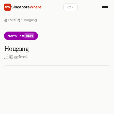
Singapore
Where
KO
SW
홈
/
MRT역
/
Hougang
North East
NE14
Hougang
后港
·
ஹவ்காங்