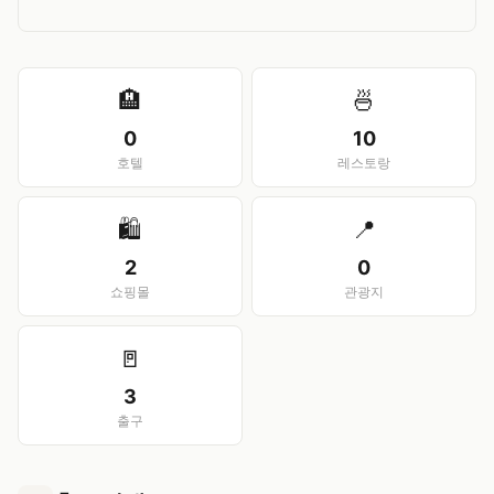
View larger map
🏨
🍜
0
10
호텔
레스토랑
🛍️
📍
2
0
쇼핑몰
관광지
🚪
3
출구