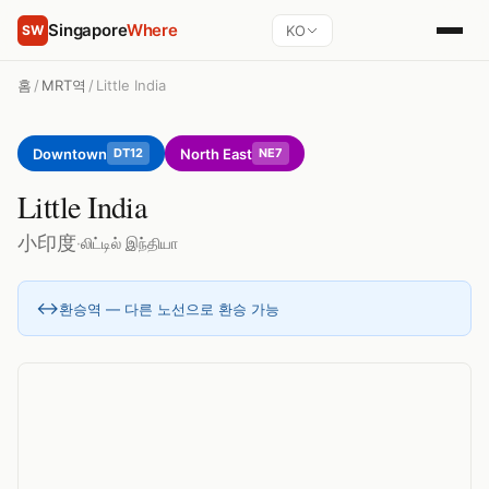
Singapore
Where
KO
SW
홈
/
MRT역
/
Little India
Downtown
North East
DT12
NE7
Little India
小印度
·
லிட்டில் இந்தியா
↔
환승역 — 다른 노선으로 환승 가능