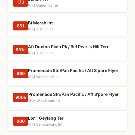
170
에서 Queen St Ter
Bt Merah Int
851
에서 Yishun Int
Aft Duxton Plain Pk / Bef Pearl's Hill Terr
851e
에서 Yishun Int
Promenade Stn/Pan Pacific / Aft S'pore Flyer
960
에서 Woodlands Int
Promenade Stn/Pan Pacific / Aft S'pore Flyer
960e
에서 Woodlands Int
Lor 1 Geylang Ter
980
에서 Sembawang Int