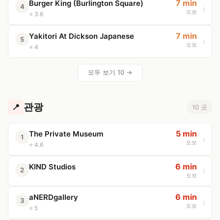
7 min
Burger King (Burlington Square)
4
도보
⭐ 3.6
7 min
Yakitori At Dickson Japanese
5
도보
⭐ 4
모두 보기 10 →
관광
📍
10 곳
5 min
The Private Museum
1
도보
⭐ 4.6
6 min
KIND Studios
2
도보
6 min
aNERDgallery
3
도보
⭐ 5