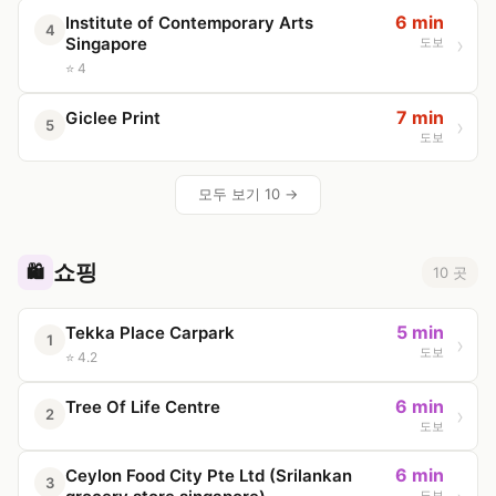
6 min
Institute of Contemporary Arts
4
Singapore
도보
⭐ 4
7 min
Giclee Print
5
도보
모두 보기 10 →
쇼핑
🛍️
10 곳
5 min
Tekka Place Carpark
1
도보
⭐ 4.2
6 min
Tree Of Life Centre
2
도보
6 min
Ceylon Food City Pte Ltd (Srilankan
3
도보