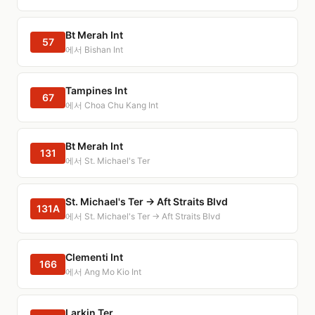
Bt Merah Int
57
에서 Bishan Int
Tampines Int
67
에서 Choa Chu Kang Int
Bt Merah Int
131
에서 St. Michael's Ter
St. Michael's Ter → Aft Straits Blvd
131A
에서 St. Michael's Ter → Aft Straits Blvd
Clementi Int
166
에서 Ang Mo Kio Int
Larkin Ter