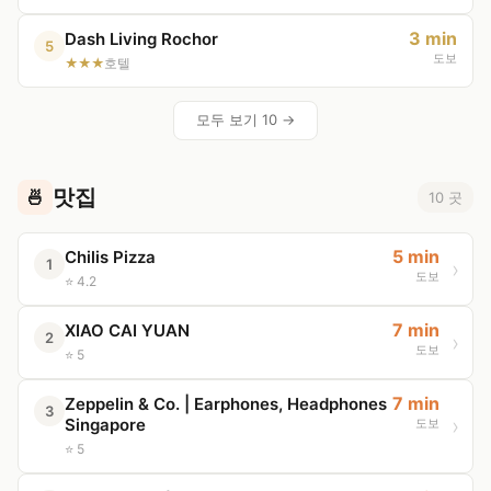
3 min
Dash Living Rochor
5
도보
★★★
호텔
모두 보기 10 →
맛집
🍜
10 곳
5 min
Chilis Pizza
1
도보
⭐ 4.2
7 min
XIAO CAI YUAN
2
도보
⭐ 5
7 min
Zeppelin & Co. | Earphones, Headphones
3
Singapore
도보
⭐ 5