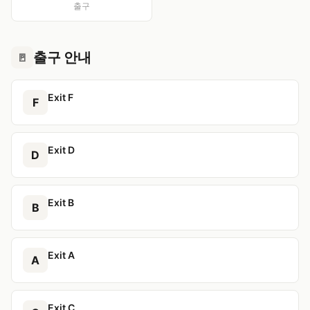
출구
출구 안내
🚪
Exit F
F
Exit D
D
Exit B
B
Exit A
A
Exit C