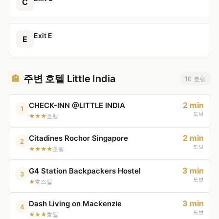
C
Exit E
E
주변 호텔 Little India
🏨
10 호텔
2 min
CHECK-INN @LITTLE INDIA
1
도보
★★★
호텔
2 min
Citadines Rochor Singapore
2
도보
★★★★
호텔
3 min
G4 Station Backpackers Hostel
3
도보
★
호스텔
3 min
Dash Living on Mackenzie
4
도보
★★★
호텔