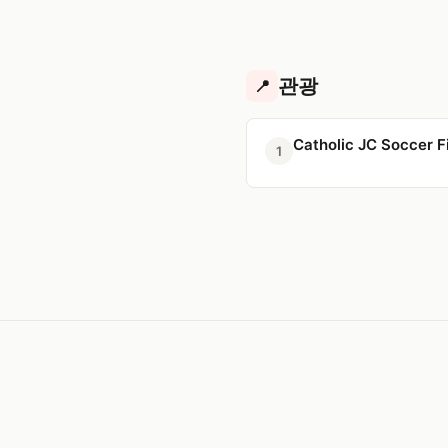
관광
📍
Catholic JC Soccer F
1