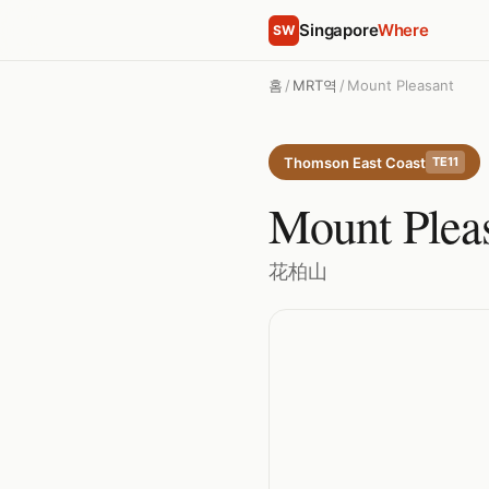
Singapore
Where
SW
홈
/
MRT역
/
Mount Pleasant
Thomson East Coast
TE11
Mount Plea
花柏山