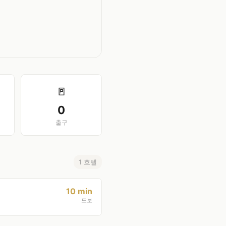
🚪
0
출구
1 호텔
10 min
도보