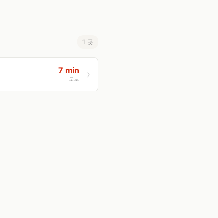
1 곳
7 min
도보