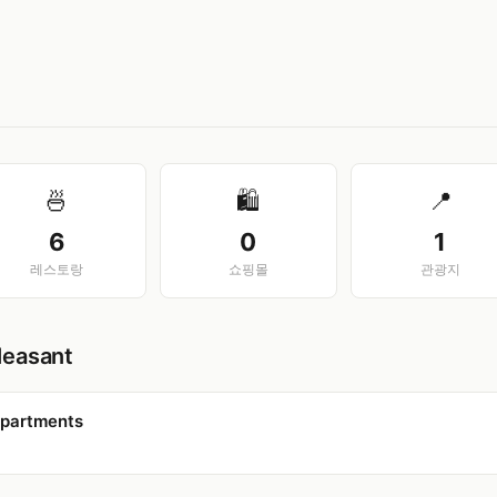
View larger map
🍜
🛍️
📍
6
0
1
레스토랑
쇼핑몰
관광지
easant
Apartments