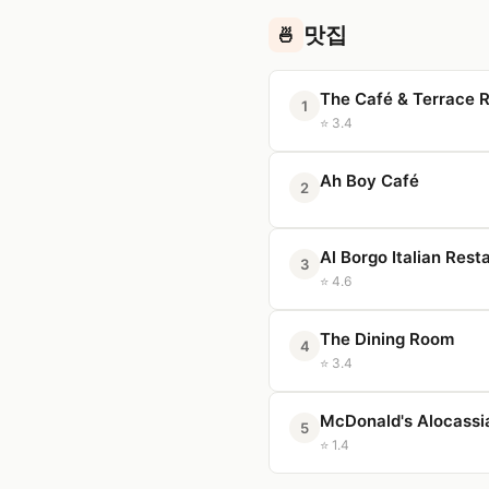
맛집
🍜
The Café & Terrace 
1
⭐ 3.4
Ah Boy Café
2
Al Borgo Italian Rest
3
⭐ 4.6
The Dining Room
4
⭐ 3.4
McDonald's Alocassi
5
⭐ 1.4