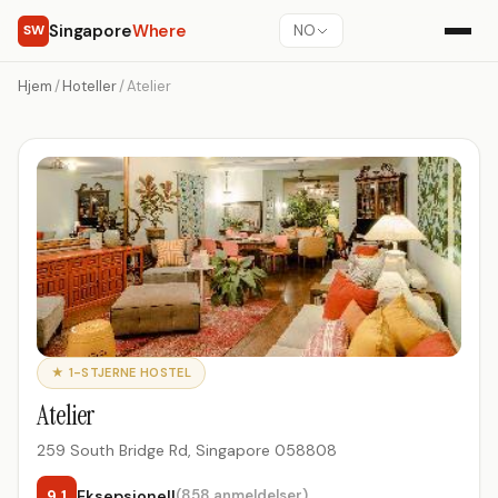
Singapore
Where
SW
NO
Hjem
/
Hoteller
/
Atelier
★ 1-STJERNE HOSTEL
Atelier
259 South Bridge Rd, Singapore 058808
9.1
Eksepsjonell
(858 anmeldelser)