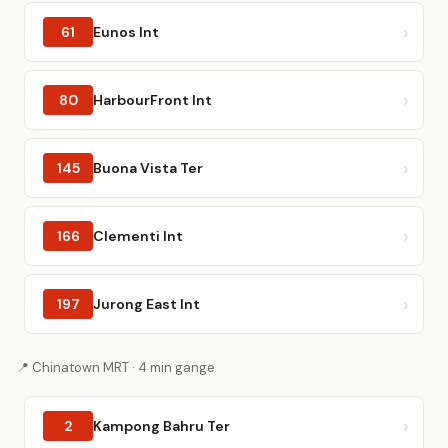
61
Eunos Int
80
HarbourFront Int
145
Buona Vista Ter
166
Clementi Int
197
Jurong East Int
📍 Chinatown MRT · 4 min gange
2
Kampong Bahru Ter