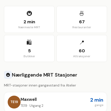
View larger map
🚇
🍜
2 min
67
Nærmeste MRT
Restauranter
🛍️
📍
5
60
Butikker
Attraksjoner
Nærliggende MRT Stasjoner
🚇
MRT-stasjoner innen gangavstand fra Atelier
Maxwell
2 min
TE19
gange
TE19 · Utgang 2