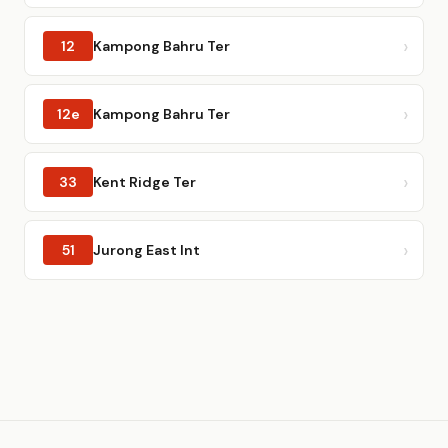
12
Kampong Bahru Ter
12e
Kampong Bahru Ter
33
Kent Ridge Ter
51
Jurong East Int