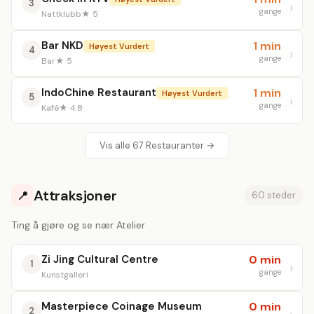
3
gange
Nattklubb
★ 5
Bar NKD
1 min
Høyest Vurdert
4
gange
Bar
★ 5
IndoChine Restaurant
1 min
Høyest Vurdert
5
gange
Kafé
★ 4.8
Vis alle 67 Restauranter →
Attraksjoner
📍
60 steder
Ting å gjøre og se nær Atelier
Zi Jing Cultural Centre
0 min
1
gange
Kunstgalleri
Masterpiece Coinage Museum
0 min
2