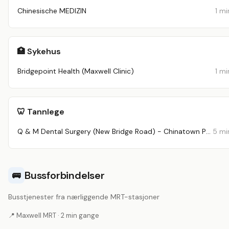
Chinesische MEDIZIN
1 mi
🏥 Sykehus
Bridgepoint Health (Maxwell Clinic)
1 mi
🦷 Tannlege
Q & M Dental Surgery (New Bridge Road) - Chinatown Point
5 mi
Bussforbindelser
🚌
Busstjenester fra nærliggende MRT-stasjoner
📍 Maxwell MRT · 2 min gange