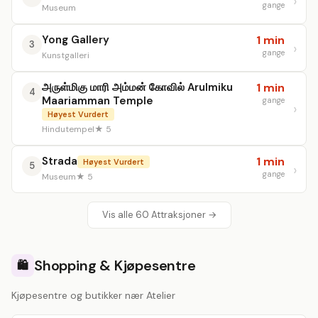
gange
Museum
Yong Gallery
1 min
3
gange
Kunstgalleri
அருள்மிகு மாரி அம்மன் கோவில் Arulmiku
1 min
4
Maariamman Temple
gange
Høyest Vurdert
Hindutempel
★ 5
Strada
1 min
Høyest Vurdert
5
gange
Museum
★ 5
Vis alle 60 Attraksjoner →
Shopping & Kjøpesentre
🛍️
Kjøpesentre og butikker nær Atelier