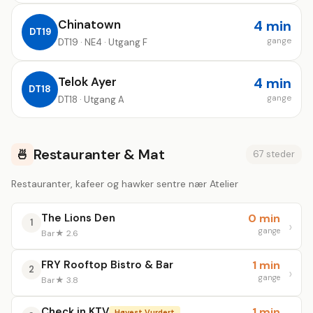
Chinatown
4 min
DT19
gange
DT19 · NE4 · Utgang F
Telok Ayer
4 min
DT18
gange
DT18 · Utgang A
Restauranter & Mat
🍜
67 steder
Restauranter, kafeer og hawker sentre nær Atelier
The Lions Den
0 min
1
gange
Bar
★ 2.6
FRY Rooftop Bistro & Bar
1 min
2
gange
Bar
★ 3.8
Check in KTV
1 min
Høyest Vurdert