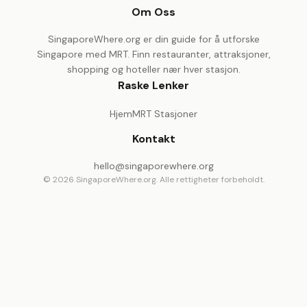
Om Oss
SingaporeWhere.org er din guide for å utforske
Singapore med MRT. Finn restauranter, attraksjoner,
shopping og hoteller nær hver stasjon.
Raske Lenker
Hjem
MRT Stasjoner
Kontakt
hello@singaporewhere.org
© 2026 SingaporeWhere.org. Alle rettigheter forbeholdt.