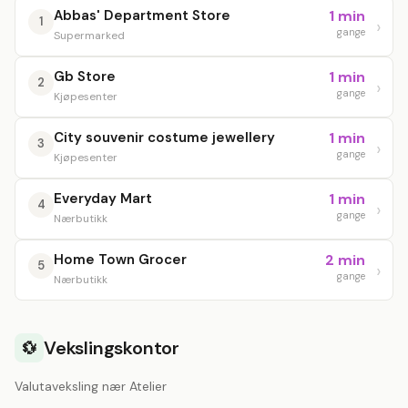
Abbas' Department Store
1 min
1
gange
Supermarked
Gb Store
1 min
2
gange
Kjøpesenter
City souvenir costume jewellery
1 min
3
gange
Kjøpesenter
Everyday Mart
1 min
4
gange
Nærbutikk
Home Town Grocer
2 min
5
gange
Nærbutikk
Vekslingskontor
💱
Valutaveksling nær Atelier