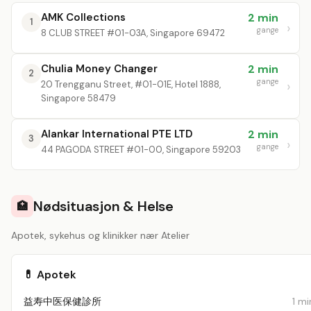
AMK Collections
2 min
1
gange
8 CLUB STREET #01-03A, Singapore 69472
Chulia Money Changer
2 min
2
gange
20 Trengganu Street, #01-01E, Hotel 1888,
Singapore 58479
Alankar International PTE LTD
2 min
3
gange
44 PAGODA STREET #01-00, Singapore 59203
Nødsituasjon & Helse
🏥
Apotek, sykehus og klinikker nær Atelier
💊 Apotek
益寿中医保健診所
1 mi