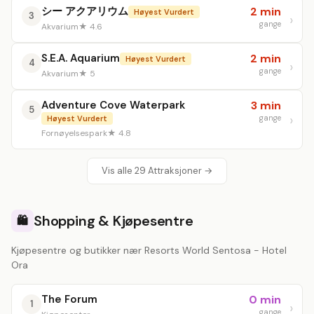
シー アクアリウム
2 min
Høyest Vurdert
3
gange
Akvarium
★ 4.6
S.E.A. Aquarium
2 min
Høyest Vurdert
4
gange
Akvarium
★ 5
Adventure Cove Waterpark
3 min
5
gange
Høyest Vurdert
Fornøyelsespark
★ 4.8
Vis alle 29 Attraksjoner →
Shopping & Kjøpesentre
🛍️
Kjøpesentre og butikker nær Resorts World Sentosa - Hotel
Ora
The Forum
0 min
1
gange