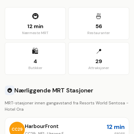
View larger map
🚇
🍜
12 min
56
Nærmeste MRT
Restauranter
🛍️
📍
4
29
Butikker
Attraksjoner
Nærliggende MRT Stasjoner
🚇
MRT-stasjoner innen gangavstand fra Resorts World Sentosa -
Hotel Ora
HarbourFront
12 min
CC29
gange
CC29 · NE1 · Utgang E