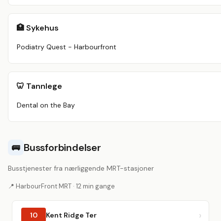
🏥 Sykehus
Podiatry Quest - Harbourfront
🦷 Tannlege
Dental on the Bay
Bussforbindelser
🚌
Busstjenester fra nærliggende MRT-stasjoner
📍 HarbourFront MRT · 12 min gange
10
Kent Ridge Ter