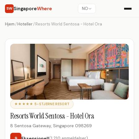
Singapore
Where
SW
NO
Hjem
/
Hoteller
/
Resorts World Sentosa - Hotel Ora
★★★★★ 5-STJERNE RESORT
Resorts World Sentosa - Hotel Ora
8 Sentosa Gateway, Singapore 098269
9
Eksepsjonell
(1,210 anmeldelser)