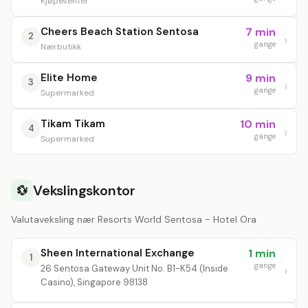
Kjøpesenter
Cheers Beach Station Sentosa
7 min
2
gange
Nærbutikk
Elite Home
9 min
3
gange
Supermarked
Tikam Tikam
10 min
4
gange
Supermarked
Vekslingskontor
💱
Valutaveksling nær Resorts World Sentosa - Hotel Ora
Sheen International Exchange
1 min
1
gange
26 Sentosa Gateway Unit No. B1-K54 (Inside
Casino), Singapore 98138