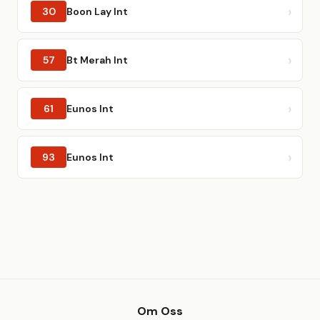
30
Boon Lay Int
57
Bt Merah Int
61
Eunos Int
93
Eunos Int
Om Oss