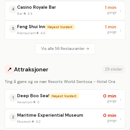
Casino Royale Bar
1 min
4
gange
Bar
★ 3.4
Feng Shui Inn
1 min
Høyest Vurdert
5
gange
Restaurant
★ 4.6
Vis alle 56 Restauranter →
Attraksjoner
📍
29 steder
Ting å gjøre og se nær Resorts World Sentosa - Hotel Ora
Deep Boo Sea!
0 min
Høyest Vurdert
1
gange
Akvarium
★ 5
Maritime Experiential Museum
0 min
2
gange
Museum
★ 4.2