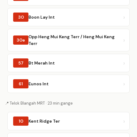
30
Boon Lay Int
Opp Heng Mui Keng Terr / Heng Mui Keng
30e
Terr
57
Bt Merah Int
61
Eunos Int
📍 Telok Blangah MRT · 23 min gange
10
Kent Ridge Ter