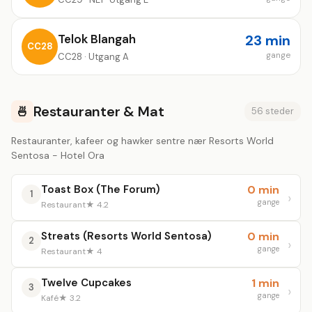
Telok Blangah
23 min
CC28
gange
CC28 · Utgang A
Restauranter & Mat
🍜
56 steder
Restauranter, kafeer og hawker sentre nær Resorts World
Sentosa - Hotel Ora
Toast Box (The Forum)
0 min
1
gange
Restaurant
★ 4.2
Streats (Resorts World Sentosa)
0 min
2
gange
Restaurant
★ 4
Twelve Cupcakes
1 min
3
gange
Kafé
★ 3.2