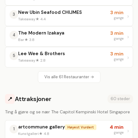
New Ubin Seafood CHIJMES
3 min
3
gange
Takeaway
★ 4.4
The Modern Izakaya
3 min
4
gange
Bar
★ 3.8
Lee Wee & Brothers
3 min
5
gange
Takeaway
★ 2.8
Vis alle 61 Restauranter →
Attraksjoner
📍
60 steder
Ting å gjøre og se nær The Capitol Kempinski Hotel Singapore
artcommune gallery
4 min
Høyest Vurdert
1
gange
Kunstgalleri
★ 4.8