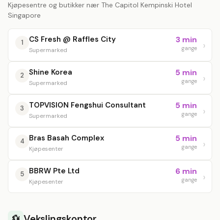
Kjøpesentre og butikker nær The Capitol Kempinski Hotel
Singapore
CS Fresh @ Raffles City
3 min
1
gange
Supermarked
Shine Korea
5 min
2
gange
Supermarked
TOPVISION Fengshui Consultant
5 min
3
gange
Supermarked
Bras Basah Complex
5 min
4
gange
Kjøpesenter
BBRW Pte Ltd
6 min
5
gange
Kjøpesenter
Vekslingskontor
💱