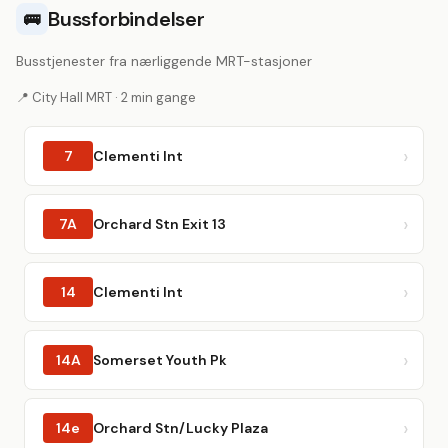
Bussforbindelser
🚌
Busstjenester fra nærliggende MRT-stasjoner
📍 City Hall MRT · 2 min gange
7
Clementi Int
7A
Orchard Stn Exit 13
14
Clementi Int
14A
Somerset Youth Pk
14e
Orchard Stn/Lucky Plaza