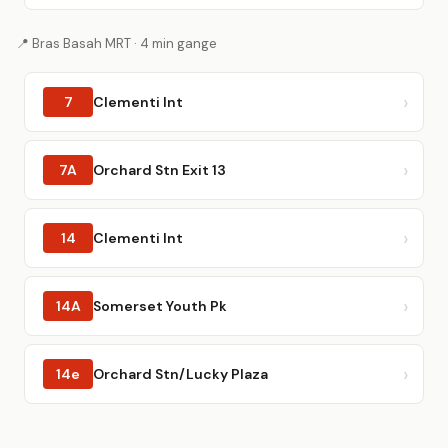
📍 Bras Basah MRT · 4 min gange
7
Clementi Int
7A
Orchard Stn Exit 13
14
Clementi Int
14A
Somerset Youth Pk
14e
Orchard Stn/Lucky Plaza