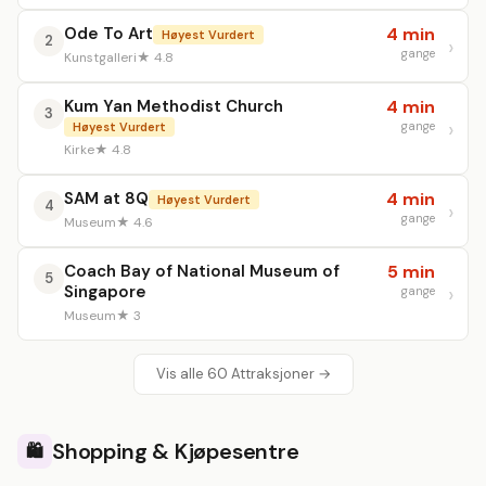
Ode To Art
4 min
Høyest Vurdert
2
gange
Kunstgalleri
★ 4.8
Kum Yan Methodist Church
4 min
3
gange
Høyest Vurdert
Kirke
★ 4.8
SAM at 8Q
4 min
Høyest Vurdert
4
gange
Museum
★ 4.6
Coach Bay of National Museum of
5 min
5
Singapore
gange
Museum
★ 3
Vis alle 60 Attraksjoner →
Shopping & Kjøpesentre
🛍️