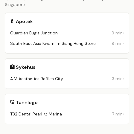
Singapore
💊 Apotek
Guardian Bugis Junction
9 min
South East Asia Kwam Im Siang Hung Store
9 min
🏥 Sykehus
A.M Aesthetics Raffles City
3 min
🦷 Tannlege
T32 Dental Pearl @ Marina
7 min