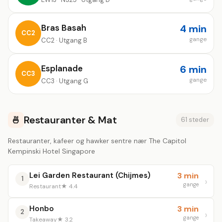
Bras Basah
4 min
CC2
gange
CC2 · Utgang B
Esplanade
6 min
CC3
gange
CC3 · Utgang G
Restauranter & Mat
🍜
61 steder
Restauranter, kafeer og hawker sentre nær The Capitol
Kempinski Hotel Singapore
Lei Garden Restaurant (Chijmes)
3 min
1
gange
Restaurant
★ 4.4
Honbo
3 min
2
gange
Takeaway
★ 3.2