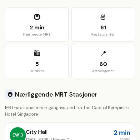
View larger map
🚇
🍜
2 min
61
Nærmeste MRT
Restauranter
🛍️
📍
5
60
Butikker
Attraksjoner
Nærliggende MRT Stasjoner
🚇
MRT-stasjoner innen gangavstand fra The Capitol Kempinski
Hotel Singapore
City Hall
2 min
EW13
gange
EW13 · NS25 · Utgang D