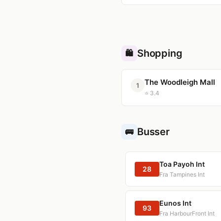
Shopping
🛍️
The Woodleigh Mall
1
⭐ 3.4
Busser
🚌
Toa Payoh Int
28
Fra Tampines Int
Eunos Int
93
Fra HarbourFront Int