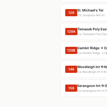
St. Michael's Ter
129
Fra Tampines Nth Int
Temasek Poly East
129A
Fra Temasek Poly East
Gambir Ridge → O
129B
Fra Gambir Ridge → O
Woodleigh Int ⟲ K
146
Fra Woodleigh Int ⟲ K
Serangoon Int ⟲ 
158
Fra Serangoon Int ⟲ 