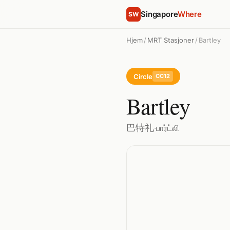
Singapore
Where
SW
Hjem
/
MRT Stasjoner
/
Bartley
Circle
CC12
Bartley
巴特礼
·
பார்ட்லி