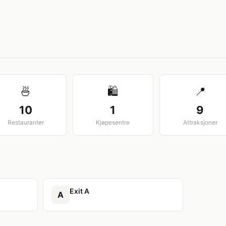
View larger map
🍜
🛍️
📍
10
1
9
Restauranter
Kjøpesentre
Attraksjoner
Exit A
A