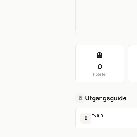
🏨
0
Hoteller
Utgangsguide
🚪
Exit B
B