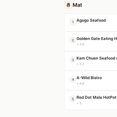
Mat
🍜
Agogo Seafood
1
Golden Gate Eating 
2
⭐ 3.6
Kam Chuen Seafood 
3
⭐ 3.2
A-Wild Bistro
4
⭐ 4.8
Red Dot Mala HotPot
5
⭐ 3