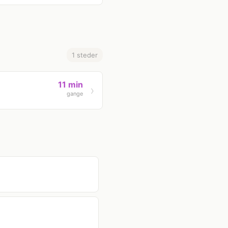
1 steder
11 min
gange