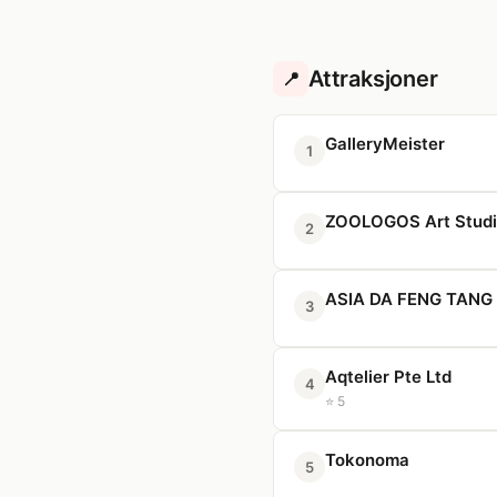
Attraksjoner
📍
GalleryMeister
1
ZOOLOGOS Art Studio
2
ASIA DA FENG T
3
Aqtelier Pte Ltd
4
⭐ 5
Tokonoma
5