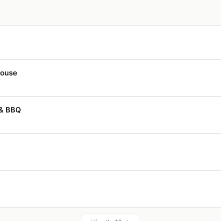
House
& BBQ