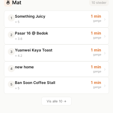
Mat
🍜
10 steder
1 min
Something Juicy
1
gange
⭐ 5
1 min
Pasar 16 @ Bedok
2
gange
⭐ 3.6
1 min
Yuanwei Kaya Toast
3
gange
⭐ 4.2
1 min
new home
4
gange
1 min
Ban Soon Coffee Stall
5
gange
⭐ 5
Vis alle 10 →