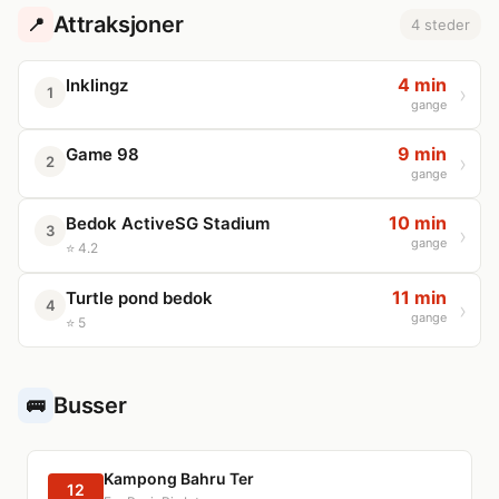
Attraksjoner
📍
4 steder
4 min
Inklingz
1
gange
9 min
Game 98
2
gange
10 min
Bedok ActiveSG Stadium
3
gange
⭐ 4.2
11 min
Turtle pond bedok
4
gange
⭐ 5
Busser
🚌
Kampong Bahru Ter
12