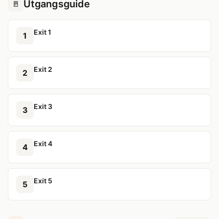
Utgangsguide
🚪
Exit 1
1
Exit 2
2
Exit 3
3
Exit 4
4
Exit 5
5