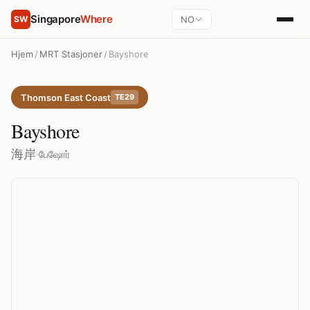
Singapore
Where
NO
SW
Hjem
/
MRT Stasjoner
/
Bayshore
Thomson East Coast
TE29
Bayshore
海岸
·
பேஷோர்