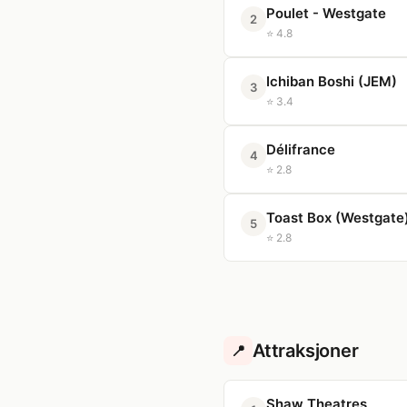
Poulet - Westgate
2
⭐ 4.8
Ichiban Boshi (JEM)
3
⭐ 3.4
Délifrance
4
⭐ 2.8
Toast Box (Westgate
5
⭐ 2.8
Attraksjoner
📍
Shaw Theatres