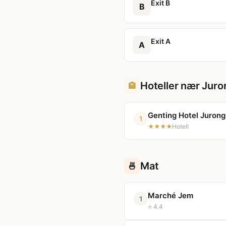
Exit B
B
Exit A
A
Hoteller nær Juro
🏨
Genting Hotel Jurong
1
★★★★
Hotell
Mat
🍜
Marché Jem
1
⭐ 4.4