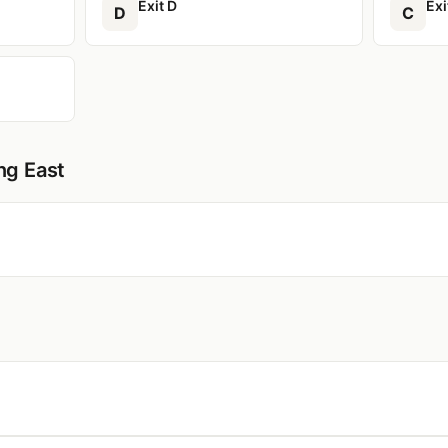
Exit D
Exi
D
C
ng East