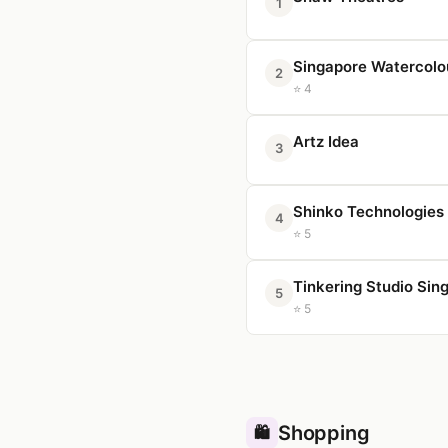
1
Singapore Watercolou
2
⭐ 4
Artz Idea
3
Shinko Technologies 
4
⭐ 5
Tinkering Studio Sin
5
⭐ 5
Shopping
🛍️