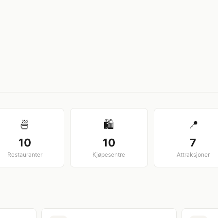
View larger map
🍜
🛍️
📍
10
10
7
Restauranter
Kjøpesentre
Attraksjoner