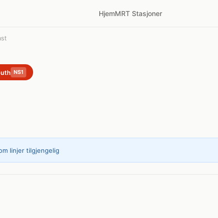
Hjem
MRT Stasjoner
ast
outh
NS1
m linjer tilgjengelig