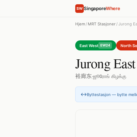
Singapore
Where
SW
Hjem
/
MRT Stasjoner
/
Jurong E
East West
North S
EW24
Jurong East
裕廊东
·
ஜூரோங் கிழக்கு
↔
Byttestasjon — bytte mello