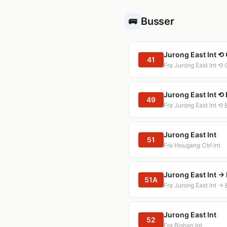
Busser
🚌
Jurong East Int ⟲
41
Fra Jurong East Int ⟲
Jurong East Int ⟲ 
49
Fra Jurong East Int ⟲ 
Jurong East Int
51
Fra Hougang Ctrl Int
Jurong East Int → 
51A
Fra Jurong East Int →
Jurong East Int
52
Fra Bishan Int