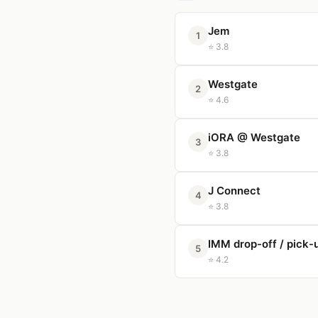
Jem
1
⭐ 3.8
Westgate
2
⭐ 4.6
iORA @ Westgate
3
⭐ 3.8
J Connect
4
⭐ 3.8
IMM drop-off / pick-
5
⭐ 4.2