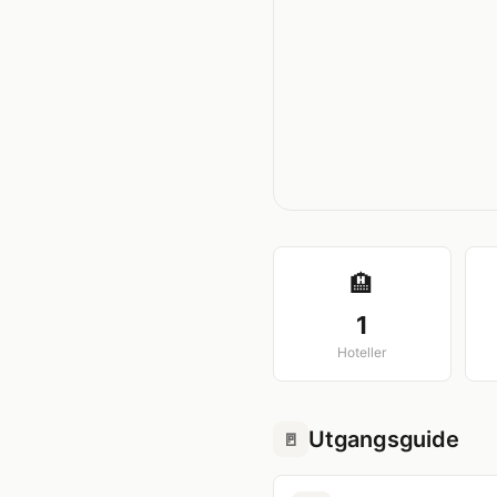
🏨
1
Hoteller
Utgangsguide
🚪