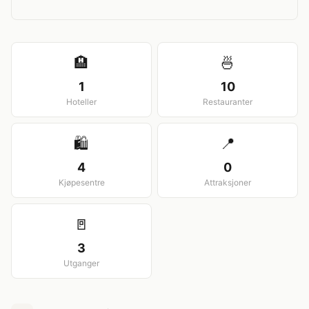
View larger map
🏨
🍜
1
10
Hoteller
Restauranter
🛍️
📍
4
0
Kjøpesentre
Attraksjoner
🚪
3
Utganger