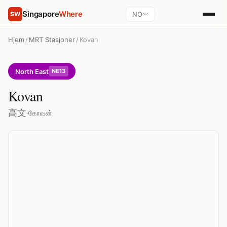
Singapore
Where
NO
SW
Hjem
/
MRT Stasjoner
/
Kovan
North East
NE13
Kovan
高文
·
கோவன்