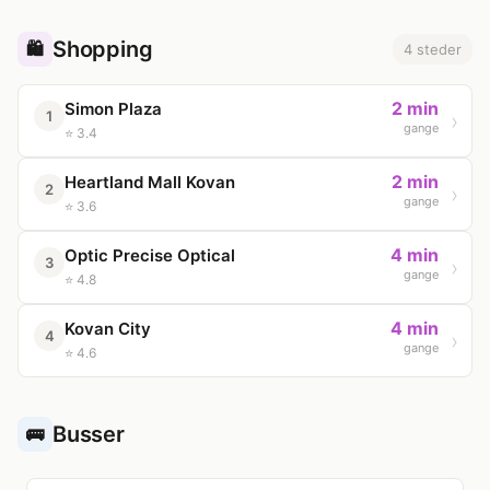
Shopping
🛍️
4 steder
2 min
Simon Plaza
1
gange
⭐ 3.4
2 min
Heartland Mall Kovan
2
gange
⭐ 3.6
4 min
Optic Precise Optical
3
gange
⭐ 4.8
4 min
Kovan City
4
gange
⭐ 4.6
Busser
🚌