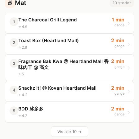
Mat
🍜
10 steder
1 min
The Charcoal Grill Legend
1
gange
⭐ 4.6
2 min
Toast Box (Heartland Mall)
2
gange
⭐ 2.8
2 min
Fragrance Bak Kwa @ Heartland Mall 香
3
味肉干 @ 高文
gange
⭐ 5
2 min
Snackz It! @ Kovan Heartland Mall
4
gange
⭐ 4.2
2 min
BDD 冰多多
5
gange
⭐ 4.2
Vis alle 10 →