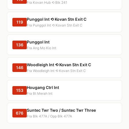
Fra Kovan Hub ⟲ Blk 241
Punggol Int ⟲ Kovan Stn Exit C
119
Fra Punggol Int ⟲ Kovan Stn Exit C
Punggol Int
136
Fra Ang Mo Kio Int
Woodleigh Int ⟲ Kovan Stn Exit C
146
Fra Woodleigh Int ⟲ Kovan Stn Exit C
Hougang Ctrl Int
153
Fra Bt Merah Int
Suntec Twr Two / Suntec Twr Three
676
Fra Blk 477A / Opp Blk 477A