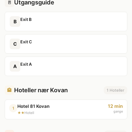
Utgangsguide
🚪
Exit B
B
Exit C
C
Exit A
A
Hoteller nær Kovan
🏨
1 Hoteller
12 min
Hotel 81 Kovan
1
gange
★★
Hotell