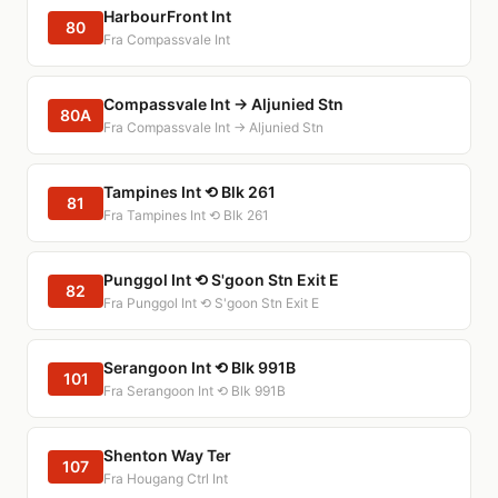
HarbourFront Int
80
Fra Compassvale Int
Compassvale Int → Aljunied Stn
80A
Fra Compassvale Int → Aljunied Stn
Tampines Int ⟲ Blk 261
81
Fra Tampines Int ⟲ Blk 261
Punggol Int ⟲ S'goon Stn Exit E
82
Fra Punggol Int ⟲ S'goon Stn Exit E
Serangoon Int ⟲ Blk 991B
101
Fra Serangoon Int ⟲ Blk 991B
Shenton Way Ter
107
Fra Hougang Ctrl Int