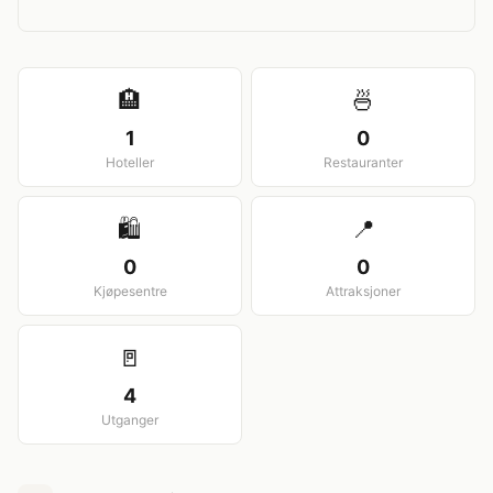
View larger map
🏨
🍜
1
0
Hoteller
Restauranter
🛍️
📍
0
0
Kjøpesentre
Attraksjoner
🚪
4
Utganger