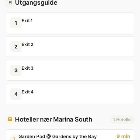
Utgangsguide
🚪
Exit 1
1
Exit 2
2
Exit 3
3
Exit 4
4
Hoteller nær Marina South
🏨
1 Hoteller
9 min
Garden Pod @ Gardens by the Bay
1