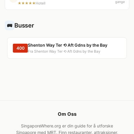
gange
★★★★★
Hotell
Busser
🚌
Shenton Way Ter ⟲ Aft Gdns by the Bay
400
Fra Shenton Way Ter ⟲ Aft Gdns by the Bay
Om Oss
SingaporeWhere.org er din guide for å utforske
Singapore med MRT. Finn restauranter, attraksjoner,