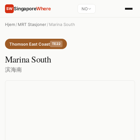
Singapore
Where
NO
SW
Hjem
/
MRT Stasjoner
/
Marina South
Thomson East Coast
TE22
Marina South
滨海南