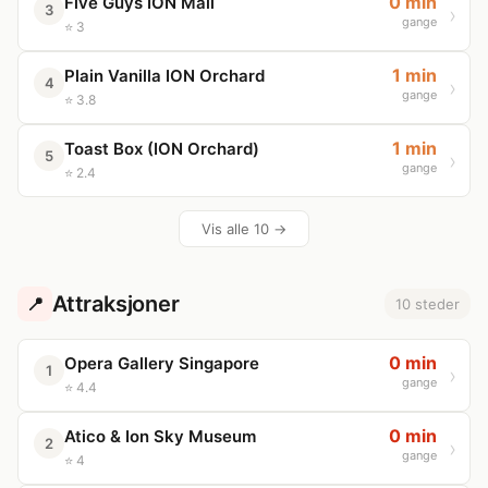
0 min
Five Guys ION Mall
3
gange
⭐ 3
1 min
Plain Vanilla ION Orchard
4
gange
⭐ 3.8
1 min
Toast Box (ION Orchard)
5
gange
⭐ 2.4
Vis alle 10 →
Attraksjoner
📍
10 steder
0 min
Opera Gallery Singapore
1
gange
⭐ 4.4
0 min
Atico & Ion Sky Museum
2
gange
⭐ 4