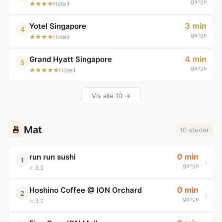
gange
★★★★
Hotell
3 min
Yotel Singapore
4
gange
★★★★
Hotell
4 min
Grand Hyatt Singapore
5
gange
★★★★★
Hotell
Vis alle 10 →
Mat
🍜
10 steder
0 min
run run sushi
1
gange
⭐ 3.2
0 min
Hoshino Coffee @ ION Orchard
2
gange
⭐ 3.2