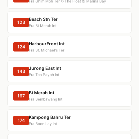
Fra Ghim Moh Ter ⟲ The Float @ Marina Bay
Beach Stn Ter
123
Fra Bt Merah Int
HarbourFront Int
124
Fra St. Michael's Ter
Jurong East Int
143
Fra Toa Payoh Int
Bt Merah Int
167
Fra Sembawang Int
Kampong Bahru Ter
174
Fra Boon Lay Int