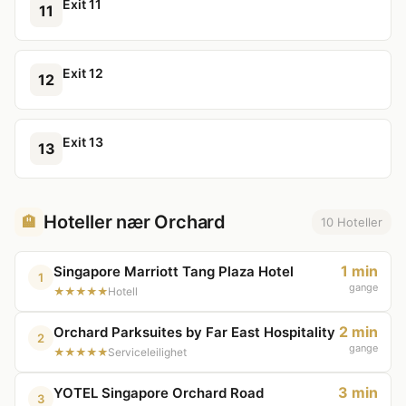
Exit 11
11
Exit 12
12
Exit 13
13
Hoteller nær Orchard
🏨
10 Hoteller
1 min
Singapore Marriott Tang Plaza Hotel
1
gange
★★★★★
Hotell
2 min
Orchard Parksuites by Far East Hospitality
2
gange
★★★★★
Serviceleilighet
3 min
YOTEL Singapore Orchard Road
3