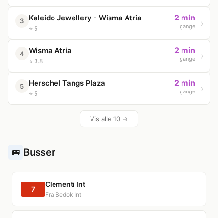
2 min
Kaleido Jewellery - Wisma Atria
3
gange
⭐ 5
2 min
Wisma Atria
4
gange
⭐ 3.8
2 min
Herschel Tangs Plaza
5
gange
⭐ 5
Vis alle 10 →
Busser
🚌
Clementi Int
7
Fra Bedok Int