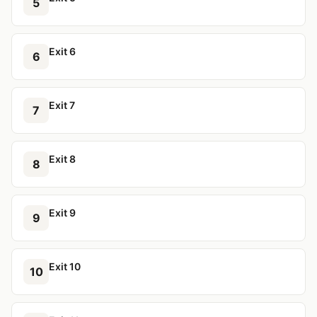
5
Exit 6
6
Exit 7
7
Exit 8
8
Exit 9
9
Exit 10
10