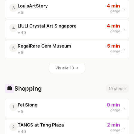
4 min
LouisArtStory
3
gange
⭐ 5
4 min
LIULI Crystal Art Singapore
4
gange
⭐ 4.8
5 min
RegalRare Gem Museum
5
gange
⭐ 5
Vis alle 10 →
Shopping
🛍️
10 steder
0 min
Fei Siong
1
gange
⭐ 5
2 min
TANGS at Tang Plaza
2
gange
⭐ 4.8