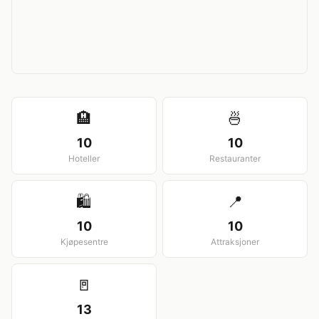
View larger map
🏨
🍜
10
10
Hoteller
Restauranter
🛍️
📍
10
10
Kjøpesentre
Attraksjoner
🚪
13