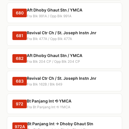
Aft Dhoby Ghaut Stn / YMCA
680
Fra Blk 991A / Opp Blk 991A
Revival Ctr Ch / St. Joseph Instn Jnr
681
Fra Blk 477A / Opp Blk 477A
Aft Dhoby Ghaut Stn / YMCA
682
Fra Blk 204 CP / Opp Blk 204 CP
Revival Ctr Ch / St. Joseph Instn Jnr
683
Fra Blk 162B / Blk 649
Bt Panjang Int ⟲ YMCA
972
Fra Bt Panjang Int ⟲ YMCA
Bt Panjang Int → Dhoby Ghaut Stn
972A