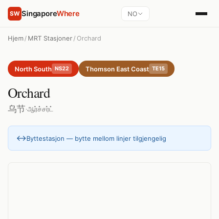
Singapore
Where
NO
SW
Hjem
/
MRT Stasjoner
/
Orchard
North South
Thomson East Coast
NS22
TE15
Orchard
乌节
·
ஆர்ச்சர்ட்
↔
Byttestasjon — bytte mellom linjer tilgjengelig