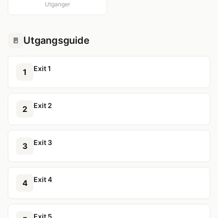
Utganger
Utgangsguide
🚪
Exit 1
1
Exit 2
2
Exit 3
3
Exit 4
4
Exit 5