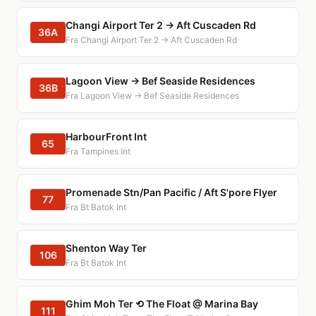
Changi Airport Ter 2 → Aft Cuscaden Rd
36A
Fra Changi Airport Ter 2 → Aft Cuscaden Rd
Lagoon View → Bef Seaside Residences
36B
Fra Lagoon View → Bef Seaside Residences
HarbourFront Int
65
Fra Tampines Int
Promenade Stn/Pan Pacific / Aft S'pore Flyer
77
Fra Bt Batok Int
Shenton Way Ter
106
Fra Bt Batok Int
Ghim Moh Ter ⟲ The Float @ Marina Bay
111