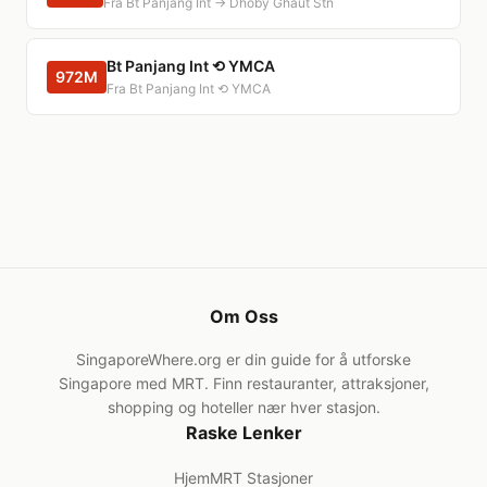
Fra Bt Panjang Int → Dhoby Ghaut Stn
Bt Panjang Int ⟲ YMCA
972M
Fra Bt Panjang Int ⟲ YMCA
Om Oss
SingaporeWhere.org er din guide for å utforske
Singapore med MRT. Finn restauranter, attraksjoner,
shopping og hoteller nær hver stasjon.
Raske Lenker
Hjem
MRT Stasjoner