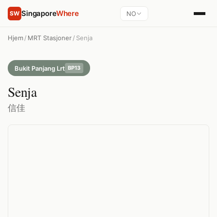
Singapore
Where
NO
SW
Hjem
/
MRT Stasjoner
/
Senja
Bukit Panjang Lrt
BP13
Senja
信佳