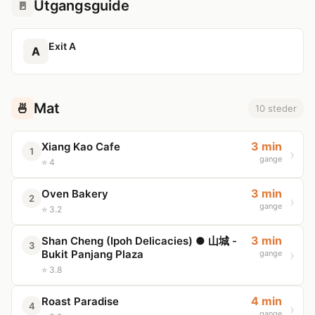
Utgangsguide
🚪
Exit A
A
Mat
🍜
10 steder
3 min
Xiang Kao Cafe
1
gange
⭐ 4
3 min
Oven Bakery
2
gange
⭐ 3.2
3 min
Shan Cheng (Ipoh Delicacies) ● 山城 -
3
Bukit Panjang Plaza
gange
⭐ 3.8
4 min
Roast Paradise
4
gange