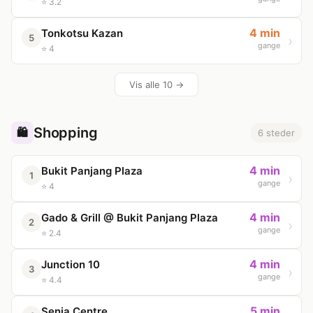
⭐ 3.2
4 min
Tonkotsu Kazan
5
gange
⭐ 4
Vis alle 10 →
Shopping
🛍️
6 steder
4 min
Bukit Panjang Plaza
1
gange
⭐ 4
4 min
Gado & Grill @ Bukit Panjang Plaza
2
gange
⭐ 2.4
4 min
Junction 10
3
gange
⭐ 4.4
5 min
Senja Centre