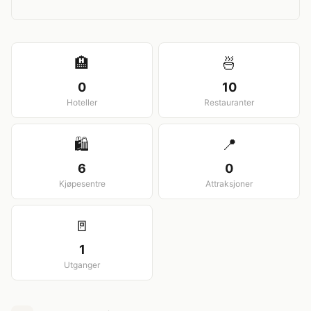
View larger map
🏨
🍜
0
10
Hoteller
Restauranter
🛍️
📍
6
0
Kjøpesentre
Attraksjoner
🚪
1
Utganger