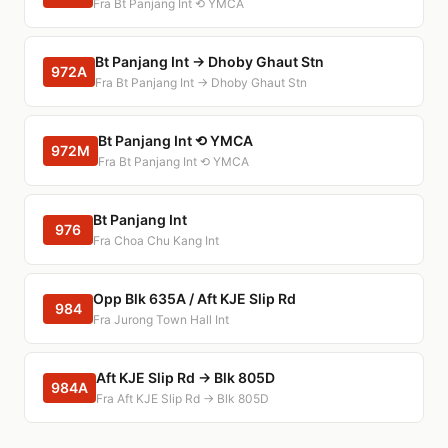
Fra Bt Panjang Int ⟲ YMCA
Bt Panjang Int → Dhoby Ghaut Stn
972A
Fra Bt Panjang Int → Dhoby Ghaut Stn
Bt Panjang Int ⟲ YMCA
972M
Fra Bt Panjang Int ⟲ YMCA
Bt Panjang Int
976
Fra Choa Chu Kang Int
Opp Blk 635A / Aft KJE Slip Rd
984
Fra Jurong Town Hall Int
Aft KJE Slip Rd → Blk 805D
984A
Fra Aft KJE Slip Rd → Blk 805D