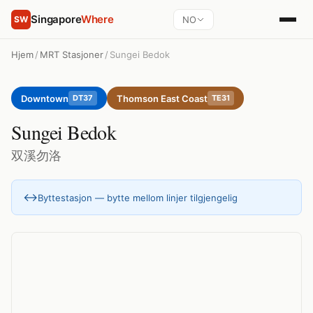
Singapore
Where
NO
SW
Hjem
/
MRT Stasjoner
/
Sungei Bedok
Downtown
Thomson East Coast
DT37
TE31
Sungei Bedok
双溪勿洛
↔
Byttestasjon — bytte mellom linjer tilgjengelig