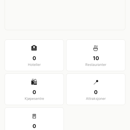
View larger map
🏨
🍜
0
10
Hoteller
Restauranter
🛍️
📍
0
0
Kjøpesentre
Attraksjoner
🚪
0