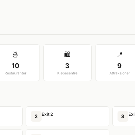
View larger map
🍜
🛍️
📍
10
3
9
Restauranter
Kjøpesentre
Attraksjoner
Exit 2
Exi
2
3