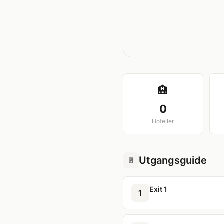
🏨
0
Hoteller
Utgangsguide
🚪
Exit 1
1