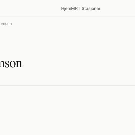
Hjem
MRT Stasjoner
homson
mson