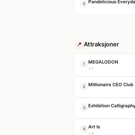
Pandelicious Everyd
5
Attraksjoner
📍
MEGALODON
1
⭐ 1
Millionaire CEO Club
2
Exhibition Calligraph
3
Art Is
4
⭐ 5