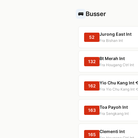
Busser
🚌
Jurong East Int
52
Fra Bishan Int
Bt Merah Int
132
Fra Hougang Ctrl Int
Yio Chu Kang Int 
162
Fra Yio Chu Kang Int 
Toa Payoh Int
163
Fra Sengkang Int
Clementi Int
165
Fra Hougang Ctrl Int