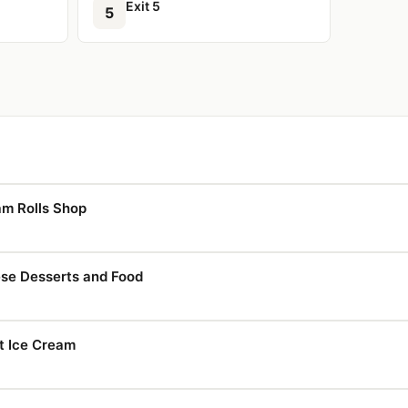
Exit 5
5
m Rolls Shop
e Desserts and Food
t Ice Cream