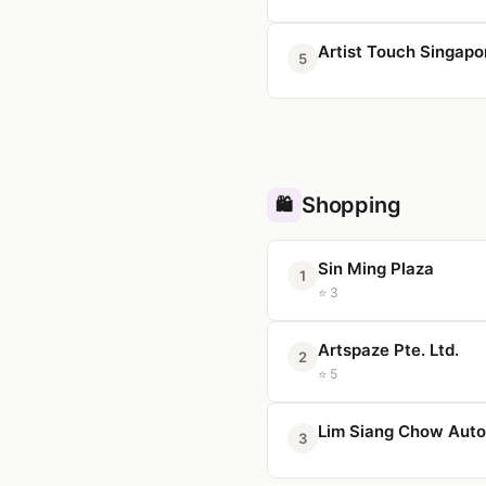
Artist Touch Singapo
5
Shopping
🛍️
Sin Ming Plaza
1
⭐ 3
Artspaze Pte. Ltd.
2
⭐ 5
Lim Siang Chow Auto
3