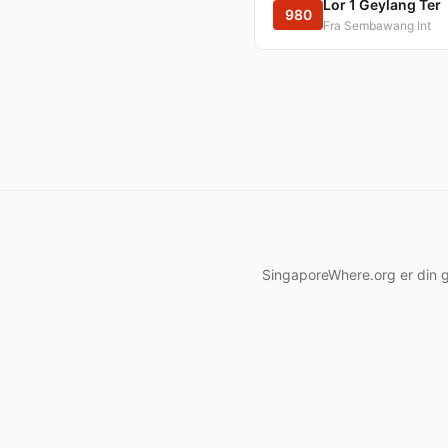
Lor 1 Geylang Ter
980
Fra Sembawang Int
SingaporeWhere.org er din g