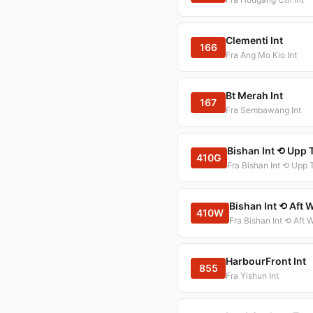
Clementi Int
166
Fra Ang Mo Kio Int
Bt Merah Int
167
Fra Sembawang Int
Bishan Int ⟲ Upp 
410G
Fra Bishan Int ⟲ Upp 
Bishan Int ⟲ Aft 
410W
Fra Bishan Int ⟲ Aft 
HarbourFront Int
855
Fra Yishun Int