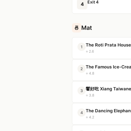
Exit 4
4
Mat
🍜
The Roti Prata House
1
⭐ 2.6
The Famous Ice-Crea
2
⭐ 4.8
饗好吃 Xiang Taiwanes
3
⭐ 3.8
The Dancing Elephan
4
⭐ 4.2