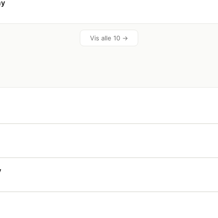
ay
Vis alle 10 →
y