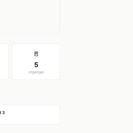
🚪
5
Utganger
t 3