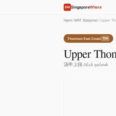
Singapore
Where
SW
Hjem
/
MRT Stasjoner
/
Upper T
Thomson East Coast
TE8
Upper Tho
汤申上段
·
அப்பர் தாம்சன்