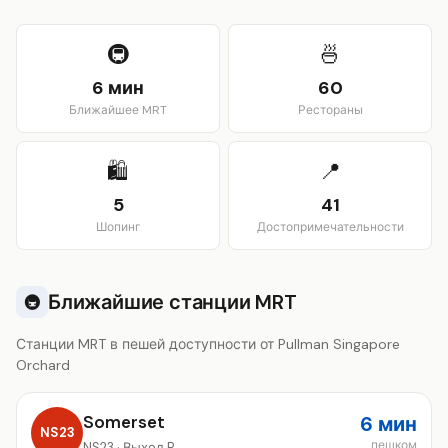
View larger map
🚇
🍜
6 мин
60
Ближайшее MRT
Рестораны
🛍️
📍
5
41
Шопинг
Достопримечательности
Ближайшие станции MRT
🚇
Станции MRT в пешей доступности от Pullman Singapore
Orchard
Somerset
6 мин
NS23
пешком
NS23 · Выход B