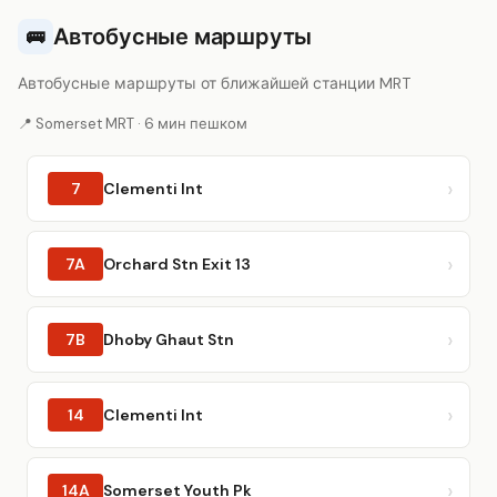
Автобусные маршруты
🚌
Автобусные маршруты от ближайшей станции MRT
📍 Somerset MRT · 6 мин пешком
7
Clementi Int
7A
Orchard Stn Exit 13
7B
Dhoby Ghaut Stn
14
Clementi Int
14A
Somerset Youth Pk