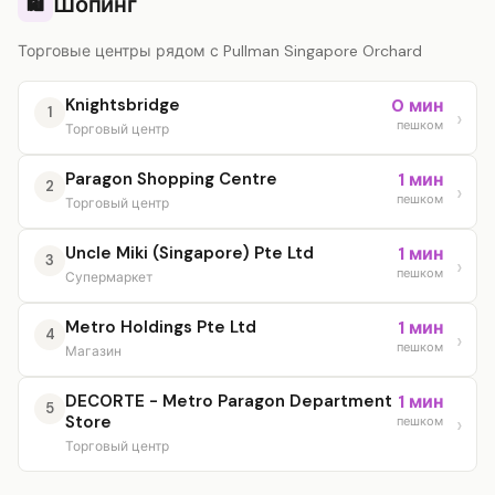
Шопинг
🛍️
Торговые центры рядом с Pullman Singapore Orchard
Knightsbridge
0 мин
1
пешком
Торговый центр
Paragon Shopping Centre
1 мин
2
пешком
Торговый центр
Uncle Miki (Singapore) Pte Ltd
1 мин
3
пешком
Супермаркет
Metro Holdings Pte Ltd
1 мин
4
пешком
Магазин
DECORTE - Metro Paragon Department
1 мин
5
Store
пешком
Торговый центр