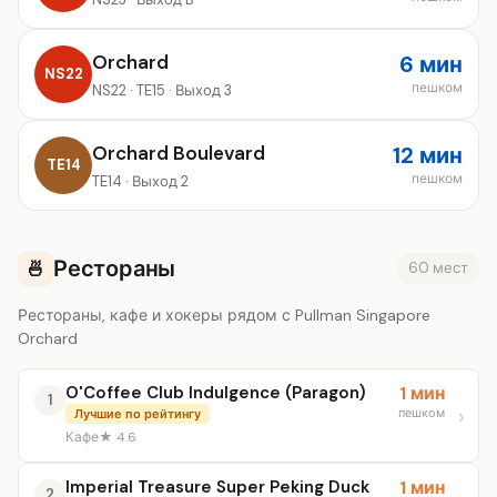
Orchard
6 мин
NS22
пешком
NS22 · TE15 · Выход 3
Orchard Boulevard
12 мин
TE14
пешком
TE14 · Выход 2
Рестораны
🍜
60 мест
Рестораны, кафе и хокеры рядом с Pullman Singapore
Orchard
O'Coffee Club Indulgence (Paragon)
1 мин
1
пешком
Лучшие по рейтингу
Кафе
★ 4.6
Imperial Treasure Super Peking Duck
1 мин
2