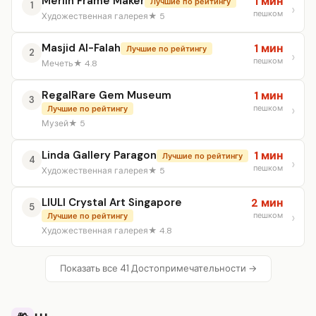
Merlin Frame Maker
1 мин
Лучшие по рейтингу
1
пешком
Художественная галерея
★ 5
Masjid Al-Falah
1 мин
Лучшие по рейтингу
2
пешком
Мечеть
★ 4.8
RegalRare Gem Museum
1 мин
3
пешком
Лучшие по рейтингу
Музей
★ 5
Linda Gallery Paragon
1 мин
Лучшие по рейтингу
4
пешком
Художественная галерея
★ 5
LIULI Crystal Art Singapore
2 мин
5
пешком
Лучшие по рейтингу
Художественная галерея
★ 4.8
Показать все 41 Достопримечательности →