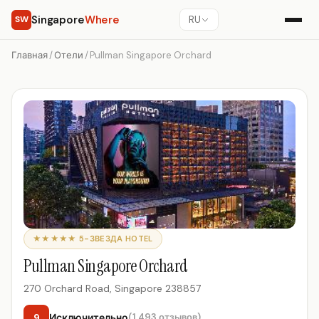
Singapore
Where
SW
RU
Главная
/
Отели
/
Pullman Singapore Orchard
★★★★★ 5-ЗВЕЗДА HOTEL
Pullman Singapore Orchard
270 Orchard Road, Singapore 238857
9
Исключительно
(1,493 отзывов)