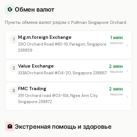
Обмен валют
💱
Пункты обмена валют рядом с Pullman Singapore Orchard
M.g.m.foreign Exchange
1 мин
1
пешком
290 Orchard Road #B1-19, Paragon, Singapore
238859
Value Exchange
2 мин
2
пешком
333AOrchard Road #04-20, Singapore 238867
FMC Trading
2 мин
3
пешком
391 Orchard road #03-15A, Ngee Ann City,
Singapore 238872
Экстренная помощь и здоровье
🏥