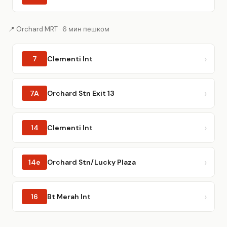
📍 Orchard MRT · 6 мин пешком
7
Clementi Int
7A
Orchard Stn Exit 13
14
Clementi Int
14e
Orchard Stn/Lucky Plaza
16
Bt Merah Int