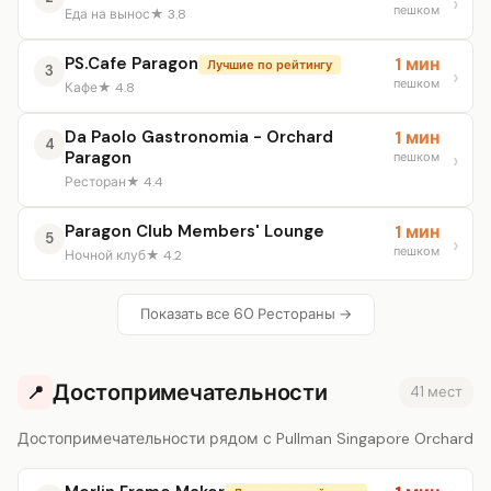
пешком
Еда на вынос
★ 3.8
PS.Cafe Paragon
1 мин
Лучшие по рейтингу
3
пешком
Кафе
★ 4.8
Da Paolo Gastronomia - Orchard
1 мин
4
Paragon
пешком
Ресторан
★ 4.4
Paragon Club Members' Lounge
1 мин
5
пешком
Ночной клуб
★ 4.2
Показать все 60 Рестораны →
Достопримечательности
📍
41 мест
Достопримечательности рядом с Pullman Singapore Orchard