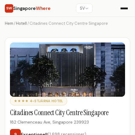
Singapore
Where
SW
SV
Hem
/
Hotell
/
Citadines Connect City Centre Singapore
★★★★ 4-STJÄRNA HOTEL
Citadines Connect City Centre Singapore
182 Clemenceau Ave, Singapore 239923
9
Exceptionell
(1,698 recensioner)