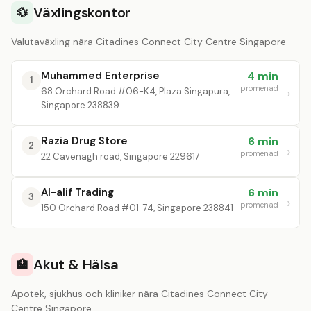
Växlingskontor
💱
Valutaväxling nära Citadines Connect City Centre Singapore
Muhammed Enterprise
4 min
1
promenad
68 Orchard Road #06-K4, Plaza Singapura,
Singapore 238839
Razia Drug Store
6 min
2
promenad
22 Cavenagh road, Singapore 229617
Al-alif Trading
6 min
3
promenad
150 Orchard Road #01-74, Singapore 238841
Akut & Hälsa
🏥
Apotek, sjukhus och kliniker nära Citadines Connect City
Centre Singapore