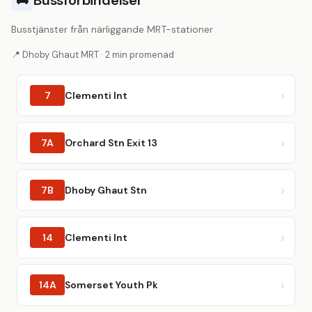
Bussförbindelser
🚌
Busstjänster från närliggande MRT-stationer
📍 Dhoby Ghaut MRT · 2 min promenad
7
Clementi Int
7A
Orchard Stn Exit 13
7B
Dhoby Ghaut Stn
14
Clementi Int
14A
Somerset Youth Pk