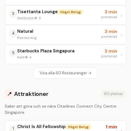
Tisettanta Lounge
3 min
Högst Betyg
3
promenad
Nattklubb
★ 5
Natural
3 min
4
promenad
Restaurang
Starbucks Plaza Singapura
3 min
5
promenad
Kafé
★ 4
Visa alla 60 Restauranger →
Attraktioner
📍
60 platser
Saker att göra och se nära Citadines Connect City Centre
Singapore
Christ Is All Fellowship
1 min
Högst Betyg
1