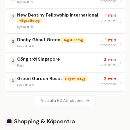
promenad
Kyrka
★ 5
New Destiny Fellowship International
1 min
2
promenad
Högst Betyg
Kyrka
★ 5
Dhoby Ghaut Green
1 min
Högst Betyg
3
promenad
Park
★ 4.6
Cổng trời Singapore
2 min
4
promenad
Park
Green Garden Roses
2 min
Högst Betyg
5
promenad
Park
★ 4.5
Visa alla 60 Attraktioner →
Shopping & Köpcentra
🛍️