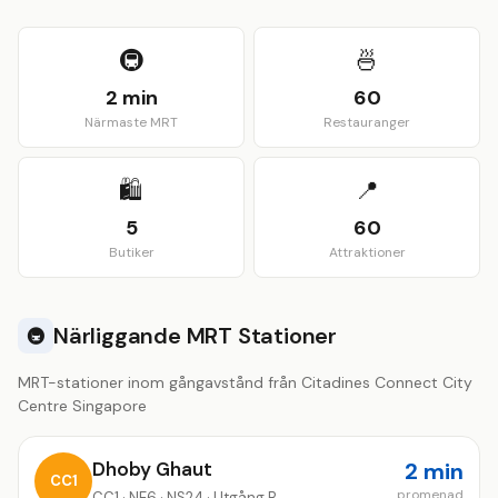
View larger map
🚇
🍜
2 min
60
Närmaste MRT
Restauranger
🛍️
📍
5
60
Butiker
Attraktioner
Närliggande MRT Stationer
🚇
MRT-stationer inom gångavstånd från Citadines Connect City
Centre Singapore
Dhoby Ghaut
2 min
CC1
promenad
CC1 · NE6 · NS24 · Utgång B