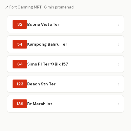
📍 Fort Canning MRT · 6 min promenad
32
Buona Vista Ter
54
Kampong Bahru Ter
64
Sims Pl Ter ⟲ Blk 157
123
Beach Stn Ter
139
Bt Merah Int