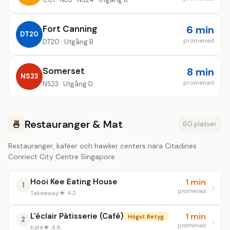
Fort Canning
6 min
DT20
promenad
DT20 · Utgång B
Somerset
8 min
NS23
promenad
NS23 · Utgång D
Restauranger & Mat
🍜
60 platser
Restauranger, kaféer och hawker centers nära Citadines
Connect City Centre Singapore
Hooi Kee Eating House
1 min
1
promenad
Takeaway
★ 4.2
L'éclair Pâtisserie (Café)
1 min
Högst Betyg
2
promenad
Kafé
★ 4.8