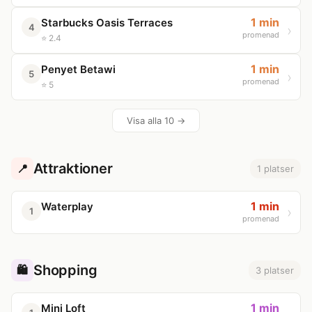
1 min
Starbucks Oasis Terraces
4
promenad
⭐ 2.4
1 min
Penyet Betawi
5
promenad
⭐ 5
Visa alla 10 →
Attraktioner
📍
1 platser
1 min
Waterplay
1
promenad
Shopping
🛍️
3 platser
1 min
Mini Loft