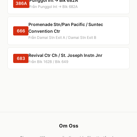
Punggol Int → Blk 682A
386A
Från Punggol Int → Blk 682A
Promenade Stn/Pan Pacific / Suntec
666
Convention Ctr
Från Damai Stn Exit A / Damai Stn Exit B
Revival Ctr Ch / St. Joseph Instn Jnr
683
Från Blk 162B / Blk 649
Om Oss