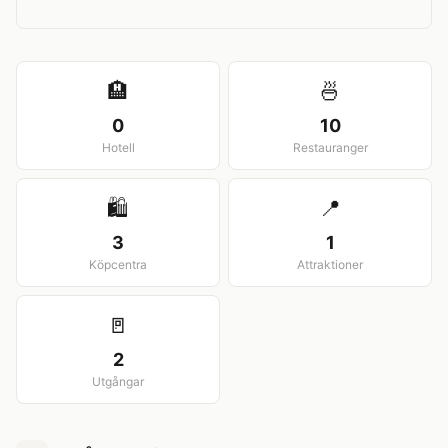
View larger map
🏨
🍜
0
10
Hotell
Restauranger
🛍️
📍
3
1
Köpcentra
Attraktioner
🚪
2
Utgångar