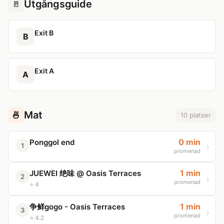
Utgångsguide
🚪
Exit B
B
Exit A
A
Mat
🍜
10 platser
0 min
Ponggol end
1
promenad
1 min
JUEWEI 绝味 @ Oasis Terraces
2
promenad
⭐ 4
1 min
争鲜gogo - Oasis Terraces
3
promenad
⭐ 4.2