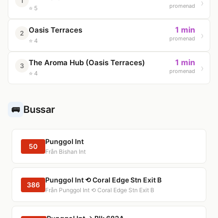
1
promenad
⭐ 5
1 min
Oasis Terraces
2
promenad
⭐ 4
1 min
The Aroma Hub (Oasis Terraces)
3
promenad
⭐ 4
Bussar
🚌
Punggol Int
50
Från Bishan Int
Punggol Int ⟲ Coral Edge Stn Exit B
386
Från Punggol Int ⟲ Coral Edge Stn Exit B