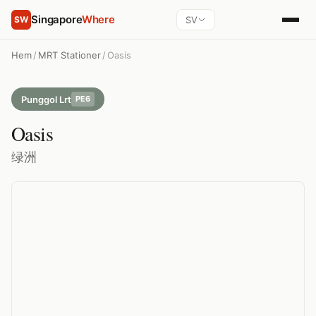
Singapore
Where
SV
SW
Hem
/
MRT Stationer
/
Oasis
Punggol Lrt
PE6
Oasis
绿洲