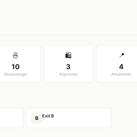
View larger map
🍜
🛍️
📍
10
3
4
Restauranger
Köpcentra
Attraktioner
Exit B
B