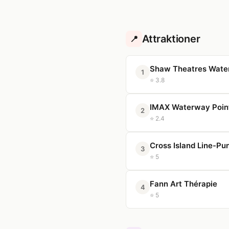
Attraktioner
📍
Shaw Theatres Wate
1
⭐ 3.8
IMAX Waterway Poin
2
⭐ 2.4
Cross Island Line-Pu
3
⭐ 5
Fann Art Thérapie
4
⭐ 5