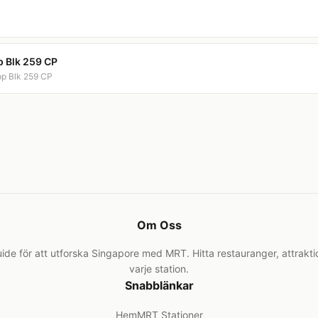
p Blk 259 CP
pp Blk 259 CP
Om Oss
de för att utforska Singapore med MRT. Hitta restauranger, attrakti
varje station.
Snabblänkar
Hem
MRT Stationer