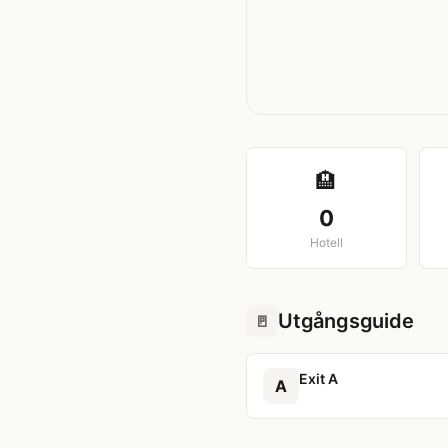
🏨
0
Hotell
Utgångsguide
🚪
Exit A
A