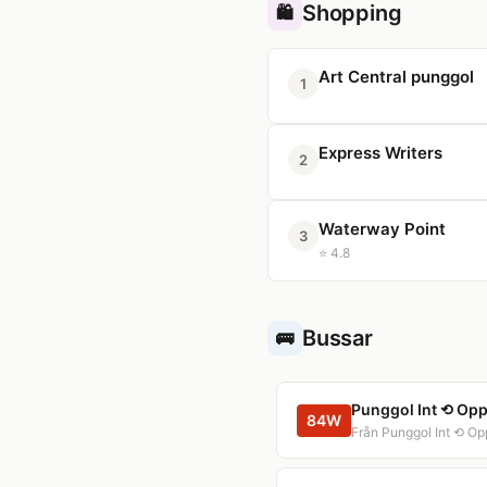
Shopping
🛍️
Art Central punggol
1
Express Writers
2
Waterway Point
3
⭐ 4.8
Bussar
🚌
Punggol Int ⟲ Opp
84W
Från Punggol Int ⟲ O