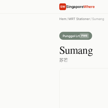
Singapore
Where
SW
Hem
/
MRT Stationer
/
Sumang
Punggol Lrt
PW6
Sumang
苏芒