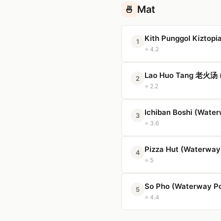
Mat
🍜
Kith Punggol Kiztopi
1
⭐ 4.2
Lao Huo Tang 老火汤 (
2
⭐ 2.2
Ichiban Boshi (Water
3
⭐ 3.6
Pizza Hut (Waterway
4
⭐ 5
So Pho (Waterway Po
5
⭐ 4.4