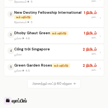
நடை
தேவாலயம்
★ 5
New Destiny Fellowship International
1 நிமிடம்
2
நடை
உயர் மதிப்பீடு
தேவாலயம்
★ 5
Dhoby Ghaut Green
1 நிமிடம்
உயர் மதிப்பீடு
3
நடை
பூங்கா
★ 4.6
Cổng trời Singapore
2 நிமிடம்
4
நடை
பூங்கா
Green Garden Roses
2 நிமிடம்
உயர் மதிப்பீடு
5
நடை
பூங்கா
★ 4.5
அனைத்தும் காட்டு 60 சுற்றுலா →
ஷாப்பிங்
🛍️