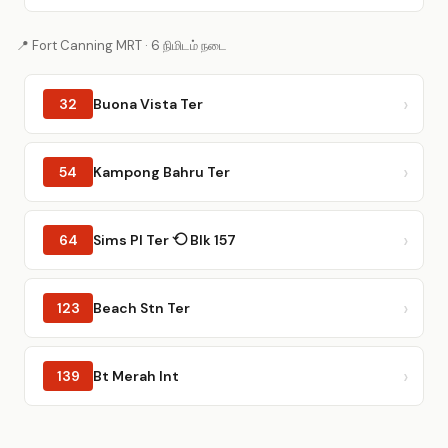
📍 Fort Canning MRT · 6 நிமிடம் நடை
32
Buona Vista Ter
54
Kampong Bahru Ter
64
Sims Pl Ter ⟲ Blk 157
123
Beach Stn Ter
139
Bt Merah Int