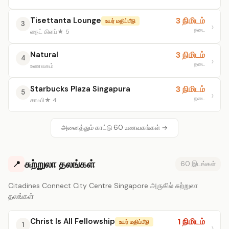
Tisettanta Lounge
3 நிமிடம்
உயர் மதிப்பீடு
3
நடை
நைட் கிளப்
★ 5
Natural
3 நிமிடம்
4
நடை
உணவகம்
Starbucks Plaza Singapura
3 நிமிடம்
5
நடை
காஃபி
★ 4
அனைத்தும் காட்டு 60 உணவகங்கள் →
சுற்றுலா தலங்கள்
📍
60 இடங்கள்
Citadines Connect City Centre Singapore அருகில் சுற்றுலா
தலங்கள்
Christ Is All Fellowship
1 நிமிடம்
உயர் மதிப்பீடு
1