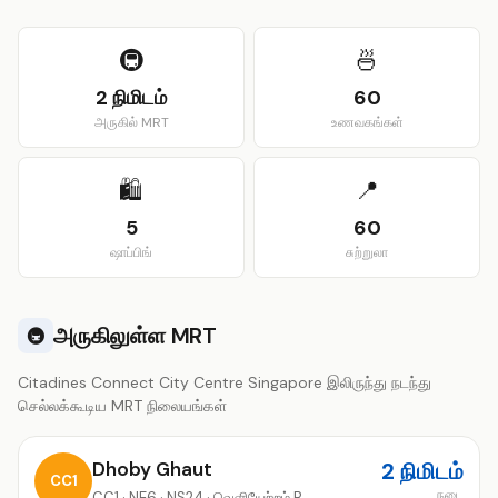
View larger map
🚇
🍜
2 நிமிடம்
60
அருகில் MRT
உணவகங்கள்
🛍️
📍
5
60
ஷாப்பிங்
சுற்றுலா
அருகிலுள்ள MRT
🚇
Citadines Connect City Centre Singapore இலிருந்து நடந்து
செல்லக்கூடிய MRT நிலையங்கள்
Dhoby Ghaut
2 நிமிடம்
CC1
நடை
CC1 · NE6 · NS24 · வெளியேற்றம் B