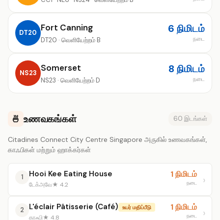
Fort Canning
6 நிமிடம்
DT20
நடை
DT20 · வெளியேற்றம் B
Somerset
8 நிமிடம்
NS23
நடை
NS23 · வெளியேற்றம் D
உணவகங்கள்
🍜
60 இடங்கள்
Citadines Connect City Centre Singapore அருகில் உணவகங்கள்,
காஃபிகள் மற்றும் ஹாக்கர்கள்
Hooi Kee Eating House
1 நிமிடம்
1
நடை
டேக்அவே
★ 4.2
L'éclair Pâtisserie (Café)
1 நிமிடம்
உயர் மதிப்பீடு
2
நடை
காஃபி
★ 4.8