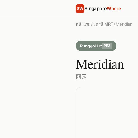
Singapore
Where
SW
หน้าแรก
/
สถานี MRT
/
Meridian
Punggol Lrt
PE2
Meridian
丽园