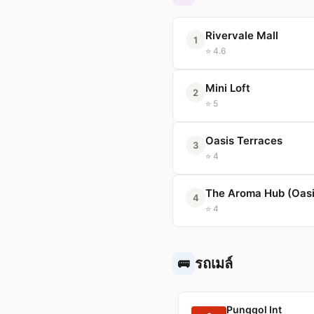
Rivervale Mall
1
⭐ 4.6
Mini Loft
2
⭐ 5
Oasis Terraces
3
⭐ 4
The Aroma Hub (Oasi
4
⭐ 4
รถเมล์
🚌
Punggol Int