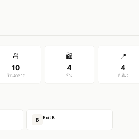
View larger map
🍜
🛍️
📍
10
4
4
ร้านอาหาร
ห้าง
ที่เที่ยว
Exit B
B