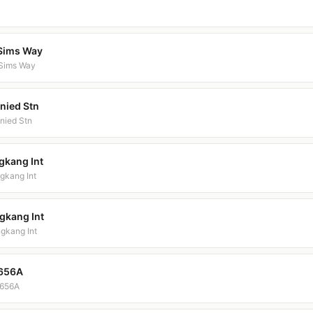
 Sims Way
 Sims Way
unied Stn
unied Stn
gkang Int
gkang Int
gkang Int
gkang Int
 656A
 656A