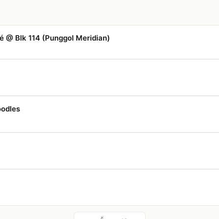
é @ Blk 114 (Punggol Meridian)
oodles