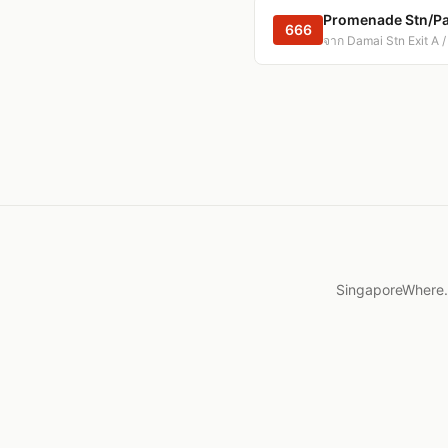
Promenade Stn/Pan
666
จาก Damai Stn Exit A /
SingaporeWhere.or