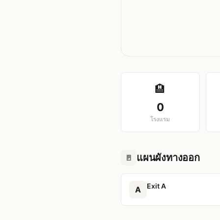
🏨
0
โรงแรม
แผนผังทางออก
🚪
Exit A
A