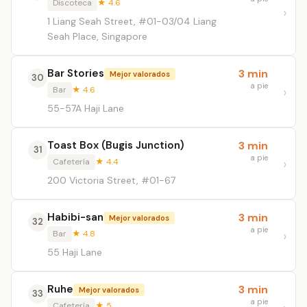
Discoteca
★ 4.6
1 Liang Seah Street, #01-03/04 Liang
Seah Place, Singapore
Bar Stories
3 min
Mejor valorados
30
a pie
Bar
★ 4.6
55-57A Haji Lane
Toast Box (Bugis Junction)
3 min
31
a pie
Cafetería
★ 4.4
200 Victoria Street, #01-67
Habibi-san
3 min
Mejor valorados
32
a pie
Bar
★ 4.8
55 Haji Lane
Ruhe
3 min
Mejor valorados
33
a pie
Cafetería
★ 5