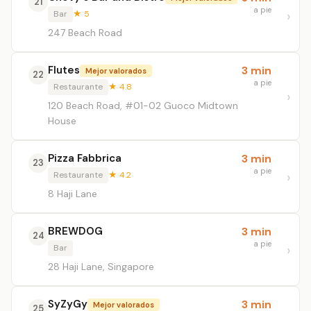
21
a pie
Bar
★ 5
247 Beach Road
Flutes
3 min
Mejor valorados
22
a pie
Restaurante
★ 4.8
120 Beach Road, #01-02 Guoco Midtown
House
Pizza Fabbrica
3 min
23
a pie
Restaurante
★ 4.2
8 Haji Lane
BREWDOG
3 min
24
a pie
Bar
28 Haji Lane, Singapore
SyZyGy
3 min
Mejor valorados
25