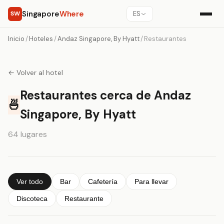
Singapore
Where
SW
ES
Inicio
/
Hoteles
/
Andaz Singapore, By Hyatt
/
Restaurantes
← Volver al hotel
Restaurantes cerca de Andaz
🍜
Singapore, By Hyatt
64 lugares
Ver todo
Bar
Cafetería
Para llevar
Discoteca
Restaurante