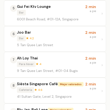
Gui Fei Ktv Lounge
2 min
5
a pie
Bar
6001 Beach Road, #01-12A, Singapore
Joo Bar
2 min
6
a pie
Bar
★ 4.2
5 Tan Quee Lan Street
Ah Loy Thai
2 min
7
a pie
Para llevar
★ 4
9 Tan Quee Lan Street, #01-04 Bugis
Siësta Singapore Café
2 min
Mejor valorados
8
a pie
Cafetería
★ 4.6
41 Sultan Gate, Level 2, Singapore
Blu Jaz, Bali Lane
2 min
Mejor valorados