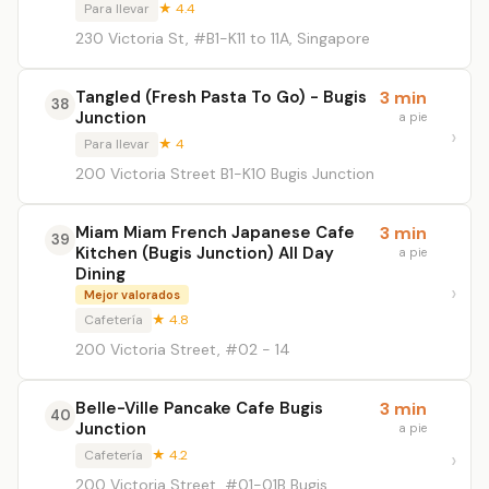
Para llevar
★ 4.4
230 Victoria St, #B1-K11 to 11A, Singapore
Tangled (Fresh Pasta To Go) - Bugis
3 min
38
Junction
a pie
Para llevar
★ 4
200 Victoria Street B1-K10 Bugis Junction
Miam Miam French Japanese Cafe
3 min
39
Kitchen (Bugis Junction) All Day
a pie
Dining
Mejor valorados
Cafetería
★ 4.8
200 Victoria Street, #02 - 14
Belle-Ville Pancake Cafe Bugis
3 min
40
Junction
a pie
Cafetería
★ 4.2
200 Victoria Street, #01-01B Bugis