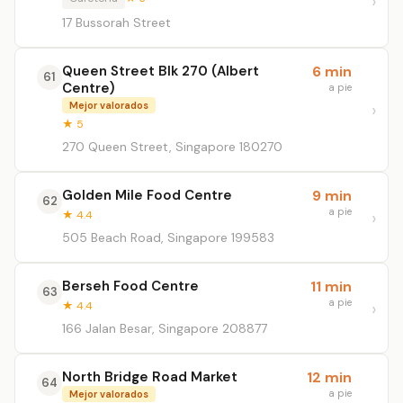
17 Bussorah Street
Queen Street Blk 270 (Albert
6 min
61
Centre)
a pie
Mejor valorados
★ 5
270 Queen Street, Singapore 180270
Golden Mile Food Centre
9 min
62
a pie
★ 4.4
505 Beach Road, Singapore 199583
Berseh Food Centre
11 min
63
a pie
★ 4.4
166 Jalan Besar, Singapore 208877
North Bridge Road Market
12 min
64
a pie
Mejor valorados