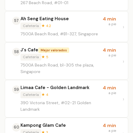
267 Beach Road, #01-01
Ah Seng Eating House
4 min
57
a pie
Cafetería
★ 4.2
7500A Beach Road, #B1-327, Singapore
J's Cafe
4 min
Mejor valorados
58
a pie
Cafetería
★ 5
7500A Beach Road, b1-305 the plaza,
Singapore
Limaa Cafe - Golden Landmark
4 min
59
a pie
Cafetería
★ 4
390 Victoria Street, #02-21 Golden
Landmark
Kampong Glam Cafe
4 min
60
a pie
Cafetería
★ 3