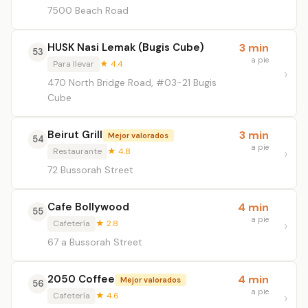
7500 Beach Road
HUSK Nasi Lemak (Bugis Cube)
3 min
53
a pie
Para llevar
★ 4.4
470 North Bridge Road, #03-21 Bugis
Cube
Beirut Grill
3 min
Mejor valorados
54
a pie
Restaurante
★ 4.8
72 Bussorah Street
Cafe Bollywood
4 min
55
a pie
Cafetería
★ 2.8
67 a Bussorah Street
2050 Coffee
4 min
Mejor valorados
56
a pie
Cafetería
★ 4.6