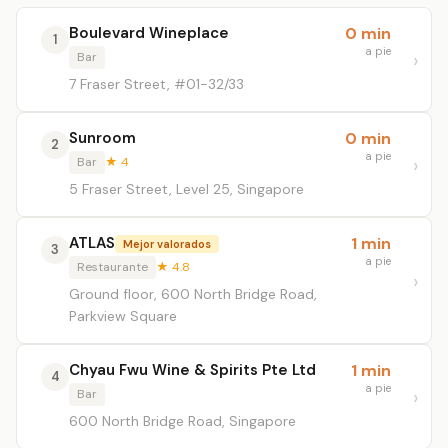
Boulevard Wineplace
0 min
1
a pie
Bar
7 Fraser Street, #01-32/33
Sunroom
0 min
2
a pie
Bar
★ 4
5 Fraser Street, Level 25, Singapore
ATLAS
1 min
Mejor valorados
3
a pie
Restaurante
★ 4.8
Ground floor, 600 North Bridge Road,
Parkview Square
Chyau Fwu Wine & Spirits Pte Ltd
1 min
4
a pie
Bar
600 North Bridge Road, Singapore