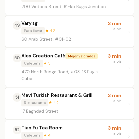
200 Victoria Street, B1-k5 Bugis Junction
Vary.sg
3 min
49
a pie
Para llevar
★ 4.2
60 Arab Street, #01-02
Alex Creation Café
3 min
Mejor valorados
50
a pie
Cafetería
★ 5
470 North Bridge Road, #03-13 Bugis
Cube
Mavi Turkish Restaurant & Grill
3 min
51
a pie
Restaurante
★ 4.2
17 Baghdad Street
Tian Fu Tea Room
3 min
52
a pie
Cafetería
★ 4