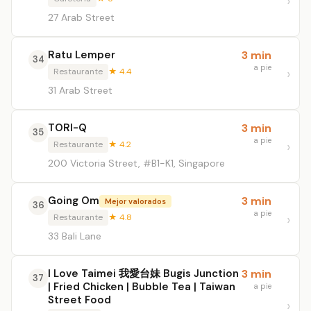
27 Arab Street
Ratu Lemper
3 min
34
a pie
Restaurante
★ 4.4
31 Arab Street
TORI-Q
3 min
35
a pie
Restaurante
★ 4.2
200 Victoria Street, #B1-K1, Singapore
Going Om
3 min
Mejor valorados
36
a pie
Restaurante
★ 4.8
33 Bali Lane
I Love Taimei 我愛台妹 Bugis Junction
3 min
37
| Fried Chicken | Bubble Tea | Taiwan
a pie
Street Food