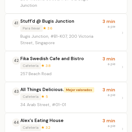
Junction
Stuff'd @ Bugis Junction
3 min
41
a pie
Para llevar
★ 3.6
Bugis Junction, #B1-K07, 200 Victoria
Street, Singapore
Fika Swedish Cafe and Bistro
3 min
42
a pie
Cafetería
★ 3.8
257 Beach Road
All Things Delicious.
3 min
Mejor valorados
43
a pie
Cafetería
★ 5
34 Arab Street, #01-01
Alex's Eating House
3 min
44
a pie
Cafetería
★ 3.2