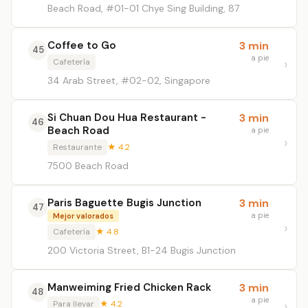
Beach Road, #01-01 Chye Sing Building, 87
Coffee to Go
3 min
45
a pie
Cafetería
34 Arab Street, #02-02, Singapore
Si Chuan Dou Hua Restaurant -
3 min
46
Beach Road
a pie
Restaurante
★ 4.2
7500 Beach Road
Paris Baguette Bugis Junction
3 min
47
a pie
Mejor valorados
Cafetería
★ 4.8
200 Victoria Street, B1-24 Bugis Junction
Manweiming Fried Chicken Rack
3 min
48
a pie
Para llevar
★ 4.2