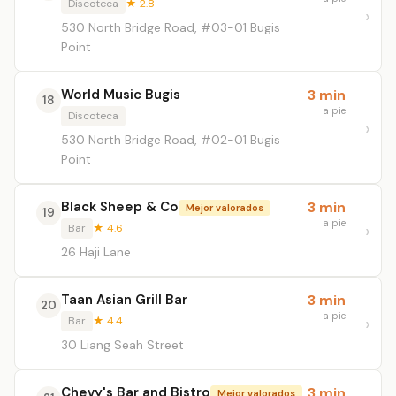
Discoteca
★ 2.8
530 North Bridge Road, #03-01 Bugis
Point
World Music Bugis
3 min
18
a pie
Discoteca
530 North Bridge Road, #02-01 Bugis
Point
Black Sheep & Co
3 min
Mejor valorados
19
a pie
Bar
★ 4.6
26 Haji Lane
Taan Asian Grill Bar
3 min
20
a pie
Bar
★ 4.4
30 Liang Seah Street
Chevy's Bar and Bistro
3 min
Mejor valorados