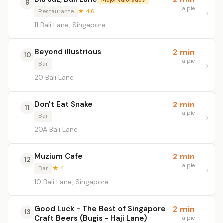
9
a pie
Restaurante
★ 4.6
11 Bali Lane, Singapore
Beyond illustrious
2 min
10
a pie
Bar
20 Bali Lane
Don't Eat Snake
2 min
11
a pie
Bar
20A Bali Lane
Muzium Cafe
2 min
12
a pie
Bar
★ 4
10 Bali Lane, Singapore
Good Luck - The Best of Singapore
2 min
13
Craft Beers (Bugis - Haji Lane)
a pie