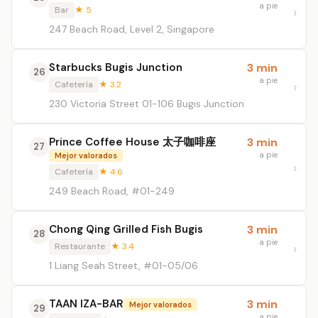
a pie
Bar
★ 5
247 Beach Road, Level 2, Singapore
Starbucks Bugis Junction
3 min
26
a pie
Cafetería
★ 3.2
230 Victoria Street 01-106 Bugis Junction
Prince Coffee House 太子咖啡座
3 min
27
a pie
Mejor valorados
Cafetería
★ 4.6
249 Beach Road, #01-249
Chong Qing Grilled Fish Bugis
3 min
28
a pie
Restaurante
★ 3.4
1 Liang Seah Street, #01-05/06
TAAN IZA-BAR
3 min
Mejor valorados
29
a pie