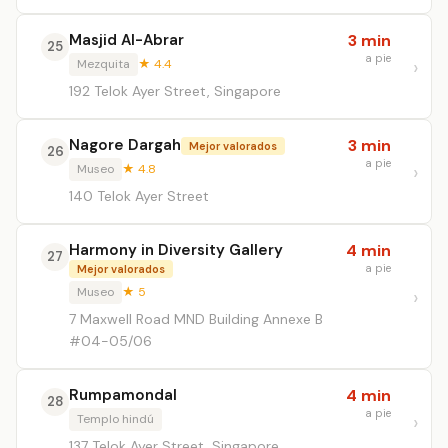
Masjid Al-Abrar
3 min
25
a pie
Mezquita
★ 4.4
192 Telok Ayer Street, Singapore
Nagore Dargah
3 min
Mejor valorados
26
a pie
Museo
★ 4.8
140 Telok Ayer Street
Harmony in Diversity Gallery
4 min
27
a pie
Mejor valorados
Museo
★ 5
7 Maxwell Road MND Building Annexe B
#04-05/06
Rumpamondal
4 min
28
a pie
Templo hindú
137 Telok Ayer Street, Singapore