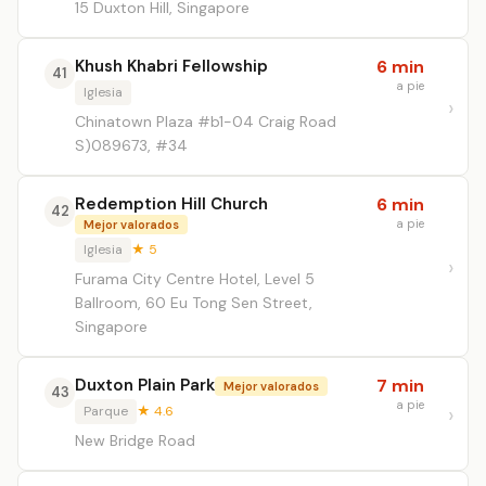
15 Duxton Hill, Singapore
Khush Khabri Fellowship
6 min
41
a pie
Iglesia
Chinatown Plaza #b1-04 Craig Road
S)089673, #34
Redemption Hill Church
6 min
42
a pie
Mejor valorados
Iglesia
★ 5
Furama City Centre Hotel, Level 5
Ballroom, 60 Eu Tong Sen Street,
Singapore
Duxton Plain Park
7 min
Mejor valorados
43
a pie
Parque
★ 4.6
New Bridge Road