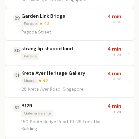
Garden Link Bridge
4 min
29
a pie
Parque
★ 4.2
Pagoda Street
strang lip shaped land
4 min
30
a pie
Parque
Kreta Ayer Heritage Gallery
4 min
31
a pie
Museo
★ 4.2
28 Kreta Ayer Road, Singapore
B129
4 min
32
a pie
Galería de arte
150 South Bridge Road, B1-29 Fook Hai
Building