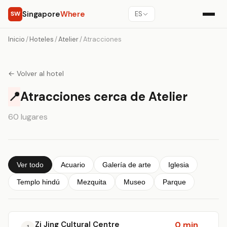
Singapore
Where
SW
ES
Inicio
/
Hoteles
/
Atelier
/
Atracciones
← Volver al hotel
📍
Atracciones cerca de Atelier
60 lugares
Ver todo
Acuario
Galería de arte
Iglesia
Templo hindú
Mezquita
Museo
Parque
Zi Jing Cultural Centre
0 min