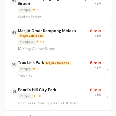
48
Green
a pie
Parque
★ 4
Wallich Street
Masjid Omar Kampong Melaka
8 min
49
a pie
Mejor valorados
Mezquita
★ 4.8
10 Keng Cheow Street
Tras Link Park
8 min
Mejor valorados
50
a pie
Parque
★ 4.8
Tras Link
Pearl's Hill City Park
8 min
51
a pie
Parque
★ 3.6
Chin Swee Road &, Pearl's Hill Road