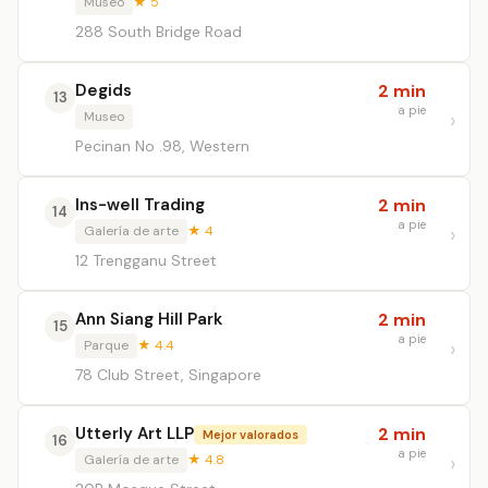
Museo
★ 5
288 South Bridge Road
Degids
2 min
13
a pie
Museo
Pecinan No .98, Western
Ins-well Trading
2 min
14
a pie
Galería de arte
★ 4
12 Trengganu Street
Ann Siang Hill Park
2 min
15
a pie
Parque
★ 4.4
78 Club Street, Singapore
Utterly Art LLP
2 min
Mejor valorados
16
a pie
Galería de arte
★ 4.8