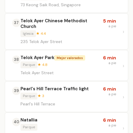
73 Keong Saik Road, Singapore
Telok Ayer Chinese Methodist
5 min
37
Church
a pie
Iglesia
★ 4.4
235 Telok Ayer Street
Telok Ayer Park
6 min
Mejor valorados
38
a pie
Parque
★ 4.8
Telok Ayer Street
Pearl's Hill Terrace Traffic light
6 min
39
a pie
Parque
★ 3
Pearl's Hill Terrace
Natallia
6 min
40
a pie
Parque