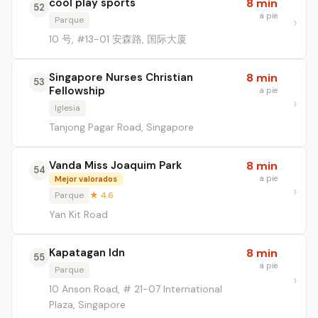
cool play sports
8 min
52
a pie
Parque
10 号, #13-01 安森路, 国际大厦
Singapore Nurses Christian
8 min
53
Fellowship
a pie
Iglesia
Tanjong Pagar Road, Singapore
Vanda Miss Joaquim Park
8 min
54
a pie
Mejor valorados
Parque
★ 4.6
Yan Kit Road
Kapatagan ldn
8 min
55
a pie
Parque
10 Anson Road, # 21-07 International
Plaza, Singapore