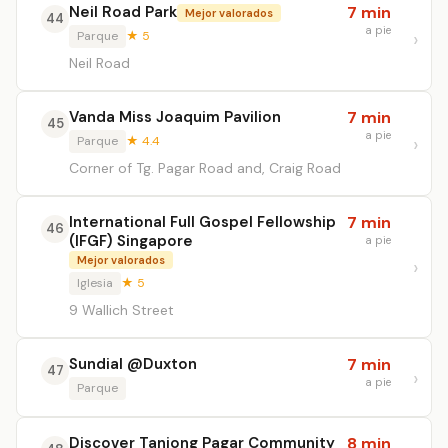
Neil Road Park
7 min
Mejor valorados
44
a pie
Parque
★ 5
Neil Road
Vanda Miss Joaquim Pavilion
7 min
45
a pie
Parque
★ 4.4
Corner of Tg. Pagar Road and, Craig Road
International Full Gospel Fellowship
7 min
46
(IFGF) Singapore
a pie
Mejor valorados
Iglesia
★ 5
9 Wallich Street
Sundial @Duxton
7 min
47
a pie
Parque
Discover Tanjong Pagar Community
8 min