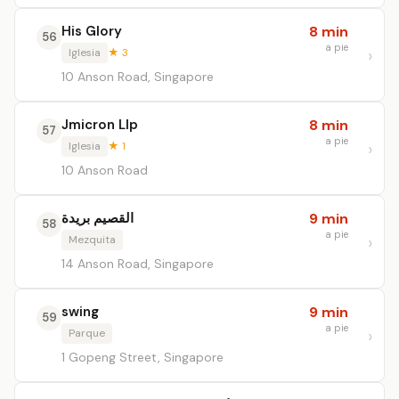
His Glory
8 min
56
a pie
Iglesia
★ 3
10 Anson Road, Singapore
Jmicron Llp
8 min
57
a pie
Iglesia
★ 1
10 Anson Road
القصيم بريدة
9 min
58
a pie
Mezquita
14 Anson Road, Singapore
swing
9 min
59
a pie
Parque
1 Gopeng Street, Singapore