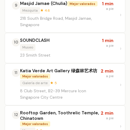
Masjid Jamae (Chulia)
1 min
Mejor valorados
9
a pie
Mezquita
★ 4.6
218 South Bridge Road, Masjid Jamae,
Singapore
SOUNDCLASH
1 min
10
a pie
Museo
23 Smith Street
Katia Verde Art Gallery 绿森林艺术坊
2 min
11
a pie
Mejor valorados
Galería de arte
★ 5
8 Club Street, B2-39 Mercure Icon
Singapore City Centre
Rooftop Garden, Toothrelic Temple,
2 min
12
Chinatown
a pie
Mejor valorados