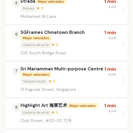
Strada
1 min
Mejor valorados
5
a pie
Museo
★ 5
Mohamed Ali Lane
SGFrames Chinatown Branch
1 min
6
a pie
Mejor valorados
Galería de arte
★ 5
228 South Bridge Road
Sri Mariamman Multi-purpose Centre
1 min
7
a pie
Mejor valorados
Templo hindú
★ 5
31 Pagoda Street, Singapore
Highlight Art 海莱艺术
1 min
Mejor valorados
8
a pie
Galería de arte
★ 5
Club Street, #02-02 72号