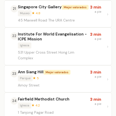
Singapore City Gallery
3 min
Mejor valorados
21
a pie
Museo
★ 4.8
45 Maxwell Road The URA Centre
Institute For World Evangelisation -
3 min
22
ICPE Mission
a pie
Iglesia
531 Upper Cross Street Hong Lim
Complex
Ann Siang Hill
3 min
Mejor valorados
23
a pie
Parque
★ 5
Amoy Street
Fairfield Methodist Church
3 min
24
a pie
Iglesia
★ 4.2
1 Tanjong Pagar Road