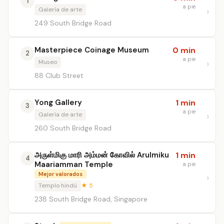
1
a pie
Galería de arte
249 South Bridge Road
Masterpiece Coinage Museum
0 min
2
a pie
Museo
88 Club Street
Yong Gallery
1 min
3
a pie
Galería de arte
260 South Bridge Road
அருள்மிகு மாரி அம்மன் கோவில் Arulmiku
1 min
4
Maariamman Temple
a pie
Mejor valorados
Templo hindú
★ 5
238 South Bridge Road, Singapore