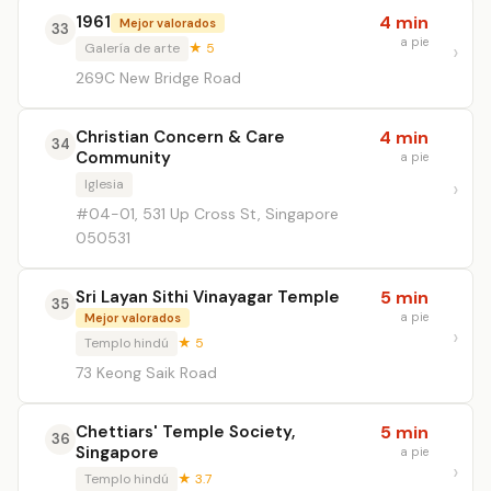
1961
4 min
Mejor valorados
33
a pie
Galería de arte
★ 5
269C New Bridge Road
Christian Concern & Care
4 min
34
Community
a pie
Iglesia
#04-01, 531 Up Cross St, Singapore
050531
Sri Layan Sithi Vinayagar Temple
5 min
35
a pie
Mejor valorados
Templo hindú
★ 5
73 Keong Saik Road
Chettiars' Temple Society,
5 min
36
Singapore
a pie
Templo hindú
★ 3.7