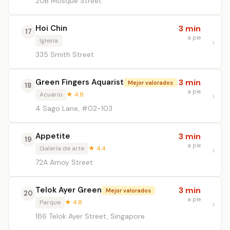
20B Mosque Street
Hoi Chin
3 min
17
a pie
Iglesia
335 Smith Street
Green Fingers Aquarist
3 min
Mejor valorados
18
a pie
Acuario
★ 4.8
4 Sago Lane, #02-103
Appetite
3 min
19
a pie
Galería de arte
★ 4.4
72A Amoy Street
Telok Ayer Green
3 min
Mejor valorados
20
a pie
Parque
★ 4.8
186 Telok Ayer Street, Singapore