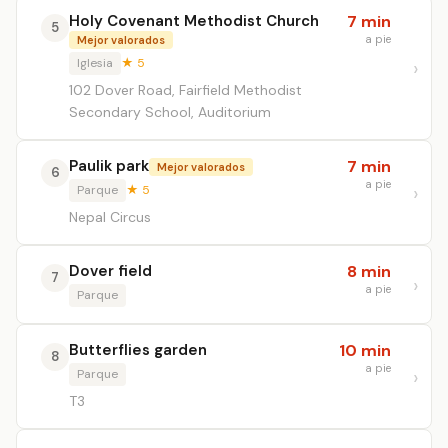
Holy Covenant Methodist Church
7 min
5
a pie
Mejor valorados
Iglesia
★ 5
102 Dover Road, Fairfield Methodist
Secondary School, Auditorium
Paulik park
7 min
Mejor valorados
6
a pie
Parque
★ 5
Nepal Circus
Dover field
8 min
7
a pie
Parque
Butterflies garden
10 min
8
a pie
Parque
T3