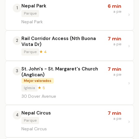
Nepal Park
6 min
1
a pie
Parque
Nepal Park
Rail Corridor Access (Nth Buona
7 min
2
Vista Dr)
a pie
Parque
★ 4
St. John's - St. Margaret's Church
7 min
3
(Anglican)
a pie
Mejor valorados
Iglesia
★ 5
30 Dover Avenue
Nepal Circus
7 min
4
a pie
Parque
Nepal Circus