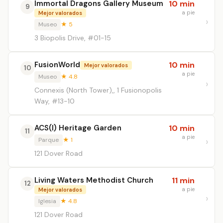
Immortal Dragons Gallery Museum
10 min
9
a pie
Mejor valorados
Museo
★ 5
3 Biopolis Drive, #01-15
FusionWorld
10 min
Mejor valorados
10
a pie
Museo
★ 4.8
Connexis (North Tower),, 1 Fusionopolis
Way, #13-10
ACS(I) Heritage Garden
10 min
11
a pie
Parque
★ 1
121 Dover Road
Living Waters Methodist Church
11 min
12
a pie
Mejor valorados
Iglesia
★ 4.8
121 Dover Road