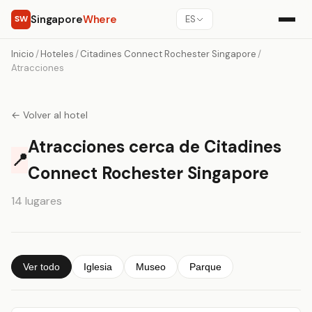
Singapore
Where
SW
ES
Inicio
/
Hoteles
/
Citadines Connect Rochester Singapore
/
Atracciones
← Volver al hotel
Atracciones cerca de Citadines
📍
Connect Rochester Singapore
14 lugares
Ver todo
Iglesia
Museo
Parque