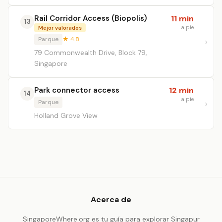
Rail Corridor Access (Biopolis)
11 min
13
a pie
Mejor valorados
Parque
★ 4.8
79 Commonwealth Drive, Block 79,
Singapore
Park connector access
12 min
14
a pie
Parque
Holland Grove View
Acerca de
SingaporeWhere.org es tu guía para explorar Singapur