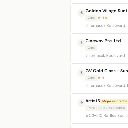
Golden Village Sun
6
Cine
★ 4.8
3 Temasek Boulevard,
Cinewav Pte. Ltd.
7
Cine
7 Temasek Boulevard
GV Gold Class - Sun
8
Cine
★ 4
3 Temasek Boulevard, 
Artist3
Mejor valorados
9
Parque de atracciones
#03-310 Raffles Boule