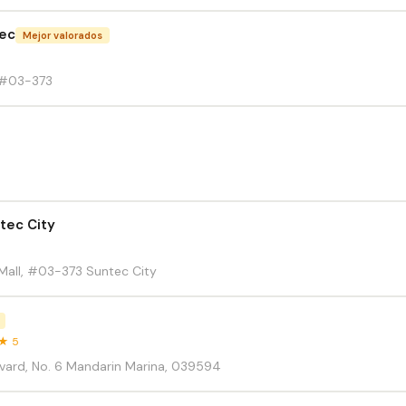
tec
Mejor valorados
 #03-373
tec City
Mall, #03-373 Suntec City
★ 5
vard, No. 6 Mandarin Marina, 039594