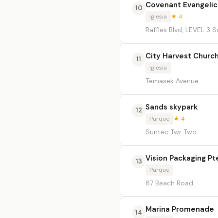
Covenant Evangeli
10
Iglesia
★ 4
Raffles Blvd, LEVEL 3
City Harvest Churc
11
Iglesia
Temasek Avenue
Sands skypark
12
Parque
★ 4
Suntec Twr Two
Vision Packaging Pt
13
Parque
87 Beach Road
Marina Promenade
14