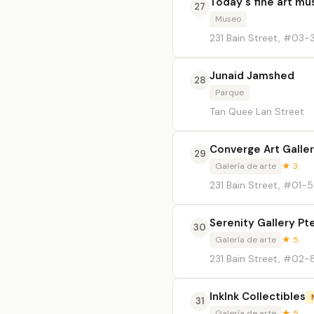
Today's fine art m
27
Museo
231 Bain Street, #03-
Junaid Jamshed
28
Parque
Tan Quee Lan Street
Converge Art Galler
29
Galería de arte
★ 3
231 Bain Street, #01-
Serenity Gallery Pt
30
Galería de arte
★ 5
231 Bain Street, #02-
InkInk Collectibles
31
Galería de arte
★ 5