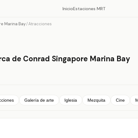
Inicio
Estaciones MRT
re Marina Bay
/
Atracciones
rca de Conrad Singapore Marina Bay
cciones
Galería de arte
Iglesia
Mezquita
Cine
M