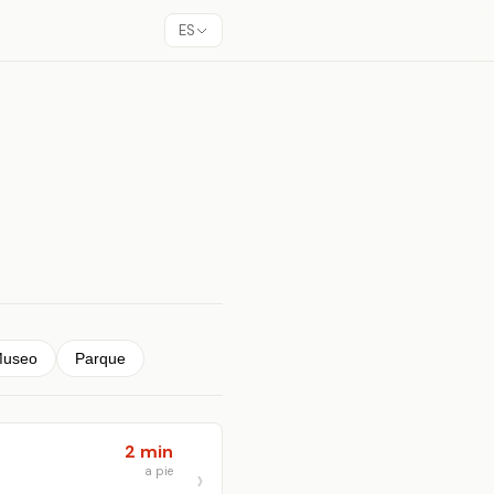
ES
useo
Parque
2 min
a pie