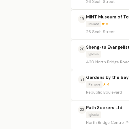
26 Seah Street
MINT Museum of To
19
Museo
★ 5
26 Seah Street
Sheng-tu Evangelist
20
Iglesia
420 North Bridge Road
Gardens by the Bay
21
Parque
★ 4
Republic Boulevard
Path Seekers Ltd
22
Iglesia
North Bridge Centre 