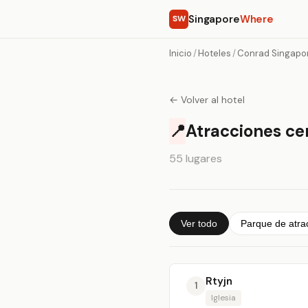
Singapore
Where
SW
Inicio
/
Hoteles
/
Conrad Singapo
← Volver al hotel
📍
Atracciones ce
55 lugares
Ver todo
Parque de atra
Rtyjn
1
Iglesia