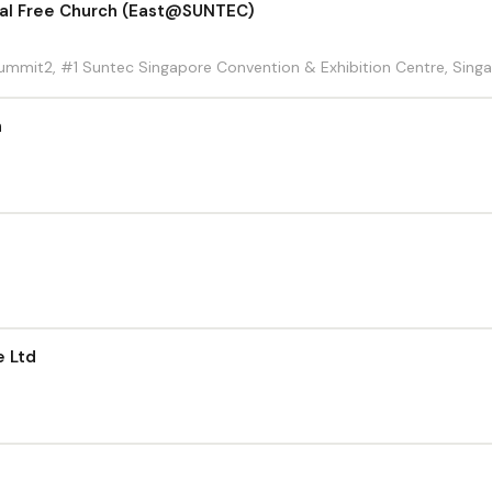
cal Free Church (East@SUNTEC)
 Summit2, #1 Suntec Singapore Convention & Exhibition Centre, Sing
h
e Ltd