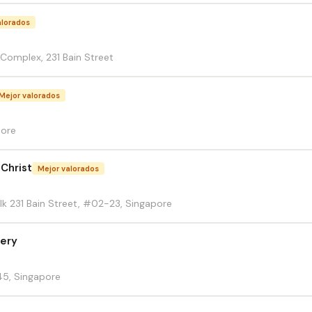
alorados
 Complex, 231 Bain Street
Mejor valorados
pore
 Christ
Mejor valorados
lk 231 Bain Street, #02-23, Singapore
lery
45, Singapore