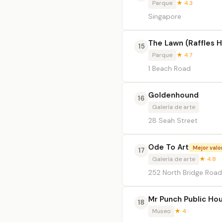
Parque
★ 4.3
Singapore
The Lawn (Raffles H
15
Parque
★ 4.7
1 Beach Road
Goldenhound
16
Galería de arte
28 Seah Street
Ode To Art
Mejor valo
17
Galería de arte
★ 4.8
252 North Bridge Road
Mr Punch Public Ho
18
Museo
★ 4