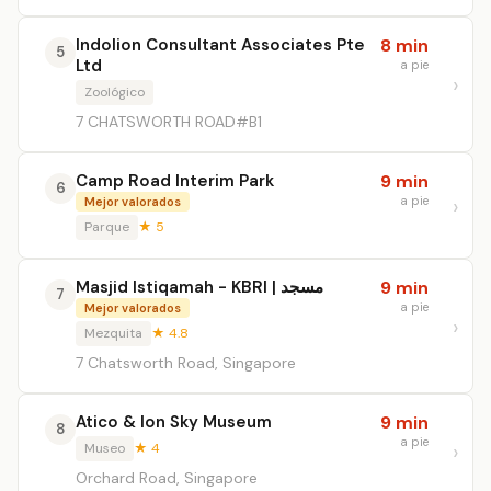
Indolion Consultant Associates Pte
8 min
5
Ltd
a pie
Zoológico
7 CHATSWORTH ROAD#B1
Camp Road Interim Park
9 min
6
a pie
Mejor valorados
Parque
★ 5
Masjid Istiqamah - KBRI | مسجد
9 min
7
a pie
Mejor valorados
Mezquita
★ 4.8
7 Chatsworth Road, Singapore
Atico & Ion Sky Museum
9 min
8
a pie
Museo
★ 4
Orchard Road, Singapore