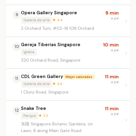
Opera Gallery Singapore
9 min
9
a pie
Galería de arte
★ 4.4
2 Orchard Turn, #02-16 ION Orchard
Gereja Tiberias Singapore
10 min
10
a pie
Iglesia
320 Orchard Road, Singapore
CDL Green Gallery
11 min
Mejor valorados
11
a pie
Galería de arte
★ 4.6
1 Cluny Road, Singapore
Snake Tree
11 min
12
a pie
Parque
★ 3.3
东陵 Singapore Botanic Gardens, on
Lawn, B along Main Gate Road