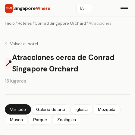
Singapore
Where
SW
ES
Inicio
/
Hoteles
/
Conrad Singapore Orchard
/
Atracciones
← Volver al hotel
Atracciones cerca de Conrad
📍
Singapore Orchard
13 lugares
Ver todo
Galería de arte
Iglesia
Mezquita
Museo
Parque
Zoológico