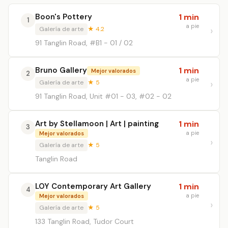
Boon's Pottery
1 min
1
a pie
Galería de arte
★ 4.2
91 Tanglin Road, #B1 - 01 / 02
Bruno Gallery
1 min
Mejor valorados
2
a pie
Galería de arte
★ 5
91 Tanglin Road, Unit #01 - 03, #02 - 02
Art by Stellamoon | Art | painting
1 min
3
a pie
Mejor valorados
Galería de arte
★ 5
Tanglin Road
LOY Contemporary Art Gallery
1 min
4
a pie
Mejor valorados
Galería de arte
★ 5
133 Tanglin Road, Tudor Court