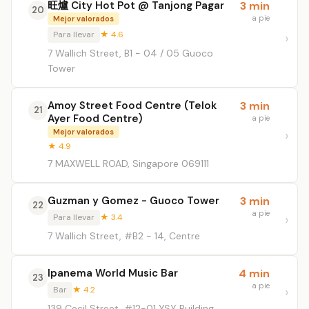
旺爐 City Hot Pot @ Tanjong Pagar
3 min
20
a pie
Mejor valorados
Para llevar
★ 4.6
7 Wallich Street, B1 - 04 / 05 Guoco
Tower
Amoy Street Food Centre (Telok
3 min
21
Ayer Food Centre)
a pie
Mejor valorados
★ 4.9
7 MAXWELL ROAD, Singapore 069111
Guzman y Gomez - Guoco Tower
3 min
22
a pie
Para llevar
★ 3.4
7 Wallich Street, #B2 - 14, Centre
Ipanema World Music Bar
4 min
23
a pie
Bar
★ 4.2
139 Cecil Street, #12-01 YSY Building