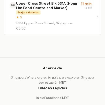
Upper Cross Street Blk 531A (Hong
11 min
65
Lim Food Centre and Market)
a pie
Mejor valorados
★ 5
531A Upper Cross Street, Singapore
051531
Acerca de
SingaporeWhere.org es tu guía para explorar Singapur
por estación MRT.
Enlaces rápidos
Inicio
Estaciones MRT