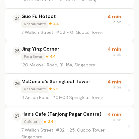
Guo Fu Hotpot
4 min
24
a pie
Restaurante
★ 4.4
7 Wallich Street, #02 - 01 Guoco Tower
Jing Ying Corner
4 min
25
a pie
Para llevar
★ 4.4
120 Maxwell Road, B1-15A, Singapore
McDonald's SpringLeaf Tower
4 min
26
a pie
Restaurante
★ 2.2
3 Anson Road, #01-03 Springleaf Tower
Han’s Cafe (Tanjong Pagar Centre)
4 min
27
a pie
Cafetería
★ 3.4
7 Wallich Street, #B2 - 25, Guoco Tower,
Singapore