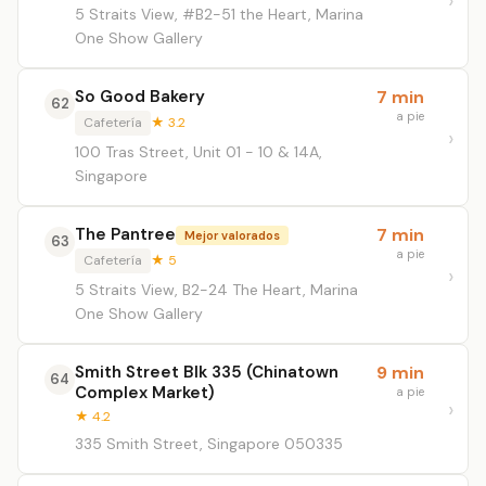
5 Straits View, #B2-51 the Heart, Marina
One Show Gallery
So Good Bakery
7 min
62
a pie
Cafetería
★ 3.2
100 Tras Street, Unit 01 - 10 & 14A,
Singapore
The Pantree
7 min
Mejor valorados
63
a pie
Cafetería
★ 5
5 Straits View, B2-24 The Heart, Marina
One Show Gallery
Smith Street Blk 335 (Chinatown
9 min
64
Complex Market)
a pie
★ 4.2
335 Smith Street, Singapore 050335