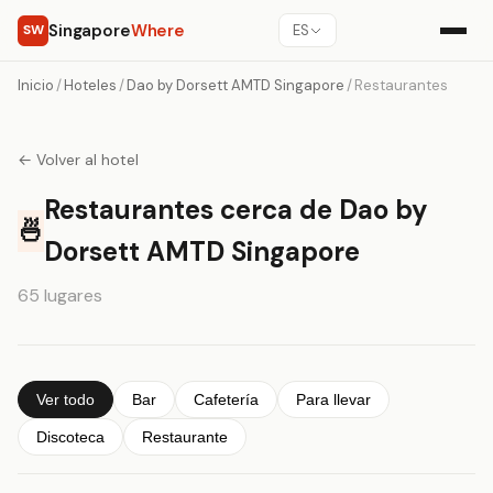
Singapore
Where
SW
ES
Inicio
/
Hoteles
/
Dao by Dorsett AMTD Singapore
/
Restaurantes
← Volver al hotel
Restaurantes cerca de Dao by
🍜
Dorsett AMTD Singapore
65 lugares
Ver todo
Bar
Cafetería
Para llevar
Discoteca
Restaurante