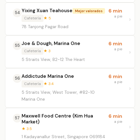
Yixing Xuan Teahouse
6 min
Mejor valorados
54
a pie
Cafetería
★ 5
78 Tanjong Pagar Road
Joe & Dough, Marina One
6 min
55
a pie
Cafetería
★ 3
5 Straits View, B2-12 The Heart
Addictude Marina One
6 min
56
a pie
Cafetería
★ 3.4
5 Straits View, West Tower, #B2-10
Marina One
Maxwell Food Centre (Kim Hua
6 min
57
Market)
a pie
★ 3.5
1 Kadayanallur Street, Singapore 069184