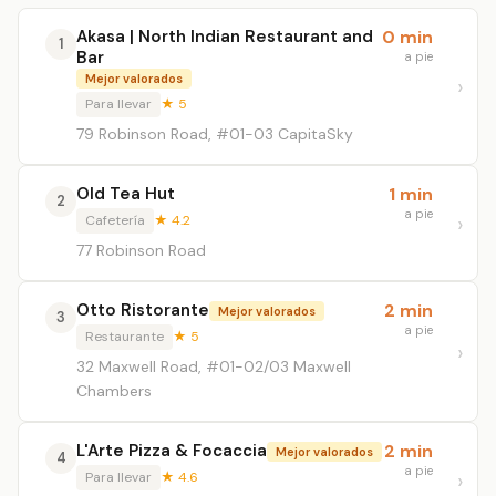
Akasa | North Indian Restaurant and
0 min
1
Bar
a pie
Mejor valorados
Para llevar
★ 5
79 Robinson Road, #01-03 CapitaSky
Old Tea Hut
1 min
2
a pie
Cafetería
★ 4.2
77 Robinson Road
Otto Ristorante
2 min
Mejor valorados
3
a pie
Restaurante
★ 5
32 Maxwell Road, #01-02/03 Maxwell
Chambers
L'Arte Pizza & Focaccia
2 min
Mejor valorados
4
a pie
Para llevar
★ 4.6