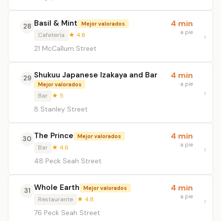
Basil & Mint
4 min
Mejor valorados
28
a pie
Cafetería
★ 4.8
21 McCallum Street
Shukuu Japanese Izakaya and Bar
4 min
29
a pie
Mejor valorados
Bar
★ 5
8 Stanley Street
The Prince
4 min
Mejor valorados
30
a pie
Bar
★ 4.6
48 Peck Seah Street
Whole Earth
4 min
Mejor valorados
31
a pie
Restaurante
★ 4.8
76 Peck Seah Street