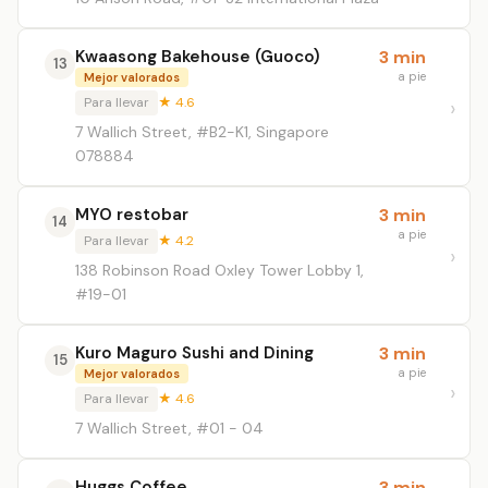
Kwaasong Bakehouse (Guoco)
3 min
13
a pie
Mejor valorados
Para llevar
★ 4.6
7 Wallich Street, #B2-K1, Singapore
078884
MYO restobar
3 min
14
a pie
Para llevar
★ 4.2
138 Robinson Road Oxley Tower Lobby 1,
#19-01
Kuro Maguro Sushi and Dining
3 min
15
a pie
Mejor valorados
Para llevar
★ 4.6
7 Wallich Street, #01 - 04
Huggs Coffee
3 min