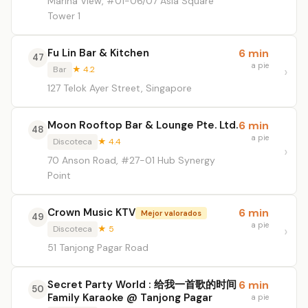
Marina View, #01-06/07 Asia Square
Tower 1
Fu Lin Bar & Kitchen
6 min
47
a pie
Bar
★ 4.2
127 Telok Ayer Street, Singapore
Moon Rooftop Bar & Lounge Pte. Ltd.
6 min
48
a pie
Discoteca
★ 4.4
70 Anson Road, #27-01 Hub Synergy
Point
Crown Music KTV
6 min
Mejor valorados
49
a pie
Discoteca
★ 5
51 Tanjong Pagar Road
Secret Party World : 给我一首歌的时间
6 min
50
Family Karaoke @ Tanjong Pagar
a pie