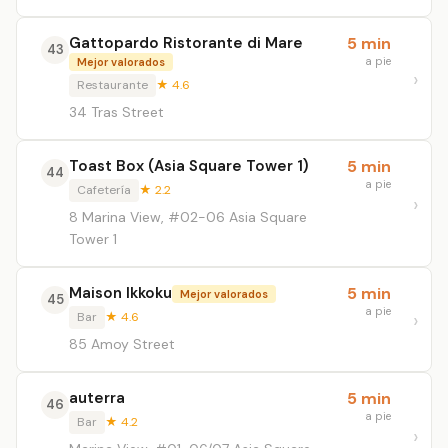
Gattopardo Ristorante di Mare
5 min
43
a pie
Mejor valorados
Restaurante
★ 4.6
34 Tras Street
Toast Box (Asia Square Tower 1)
5 min
44
a pie
Cafetería
★ 2.2
8 Marina View, #02-06 Asia Square
Tower 1
Maison Ikkoku
5 min
Mejor valorados
45
a pie
Bar
★ 4.6
85 Amoy Street
auterra
5 min
46
a pie
Bar
★ 4.2