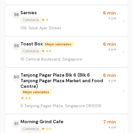
Sarnies
6 min
58
a pie
Cafetería
★ 4
136 Telok Ayer Street
Toast Box
6 min
Mejor valorados
59
a pie
Cafetería
★ 4.8
15 Central Boulevard, Singapore
Tanjong Pagar Plaza Blk 6 (Blk 6
6 min
60
Tanjong Pagar Plaza Market and Food
a pie
Centre)
Mejor valorados
★ 4.8
6 Tanjong Pagar Plaza, Singapore 081006
Morning Grind Cafe
7 min
61
a pie
Cafetería
★ 3.4