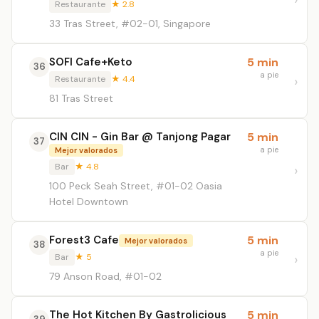
Restaurante
★ 2.8
33 Tras Street, #02-01, Singapore
SOFI Cafe+Keto
5 min
36
a pie
Restaurante
★ 4.4
81 Tras Street
CIN CIN - Gin Bar @ Tanjong Pagar
5 min
37
a pie
Mejor valorados
Bar
★ 4.8
100 Peck Seah Street, #01-02 Oasia
Hotel Downtown
Forest3 Cafe
5 min
Mejor valorados
38
a pie
Bar
★ 5
79 Anson Road, #01-02
The Hot Kitchen By Gastrolicious
5 min