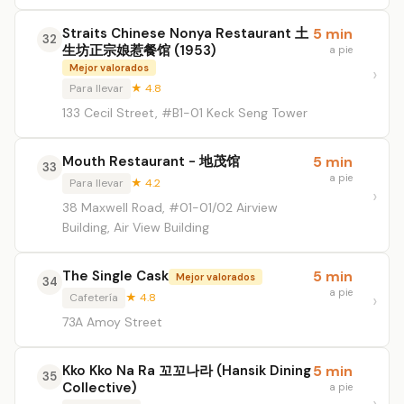
Straits Chinese Nonya Restaurant 土
5 min
32
生坊正宗娘惹餐馆 (1953)
a pie
Mejor valorados
Para llevar
★ 4.8
133 Cecil Street, #B1-01 Keck Seng Tower
Mouth Restaurant - 地茂馆
5 min
33
a pie
Para llevar
★ 4.2
38 Maxwell Road, #01-01/02 Airview
Building, Air View Building
The Single Cask
5 min
Mejor valorados
34
a pie
Cafetería
★ 4.8
73A Amoy Street
Kko Kko Na Ra 꼬꼬나라 (Hansik Dining
5 min
35
Collective)
a pie