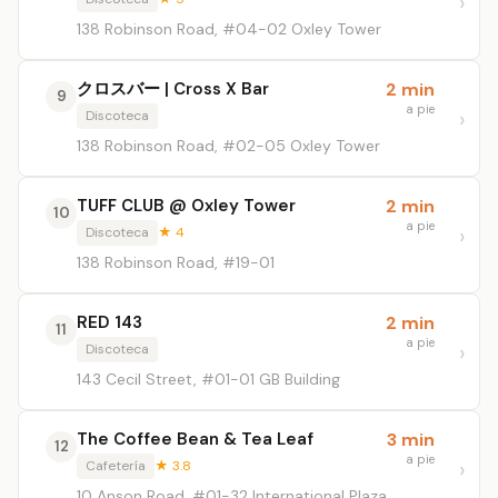
138 Robinson Road, #04-02 Oxley Tower
クロスバー | Cross X Bar
2 min
9
a pie
Discoteca
138 Robinson Road, #02-05 Oxley Tower
TUFF CLUB @ Oxley Tower
2 min
10
a pie
Discoteca
★ 4
138 Robinson Road, #19-01
RED 143
2 min
11
a pie
Discoteca
143 Cecil Street, #01-01 GB Building
The Coffee Bean & Tea Leaf
3 min
12
a pie
Cafetería
★ 3.8
10 Anson Road, #01-32 International Plaza