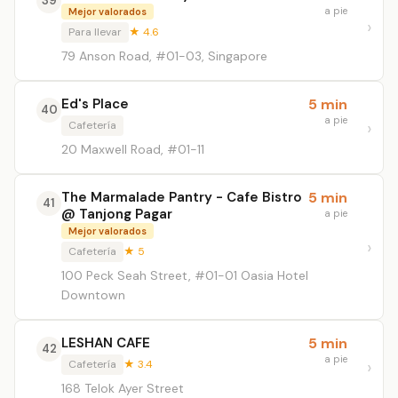
39
a pie
Mejor valorados
Para llevar
★ 4.6
79 Anson Road, #01-03, Singapore
Ed's Place
5 min
40
a pie
Cafetería
20 Maxwell Road, #01-11
The Marmalade Pantry - Cafe Bistro
5 min
41
@ Tanjong Pagar
a pie
Mejor valorados
Cafetería
★ 5
100 Peck Seah Street, #01-01 Oasia Hotel
Downtown
LESHAN CAFE
5 min
42
a pie
Cafetería
★ 3.4
168 Telok Ayer Street