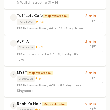
5 Wallich Street, #01 - 14
Toff Loft Cafe
2 min
Mejor valorados
5
a pie
Para llevar
★ 4.6
138 Robinson Road, #02-40 Oxley Tower
ALPHA
2 min
6
a pie
Discoteca
★ 4.2
138 robinson road #04-01, Lobby, #2
Take
MYST
2 min
Mejor valorados
7
a pie
Discoteca
★ 5
138 Robinson Road, #20-01 Oxley Tower,
Singapore
Rabbit's Hole
2 min
Mejor valorados
8
a pie
Discoteca
★ 5