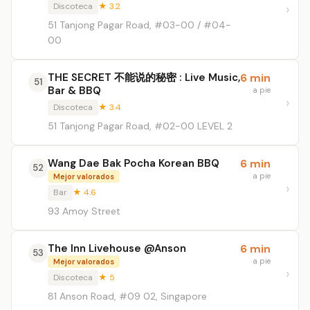
Discoteca
★ 3.2
51 Tanjong Pagar Road, #03-00 / #04-
00
THE SECRET 不能说的秘密 : Live Music,
6 min
51
Bar & BBQ
a pie
Discoteca
★ 3.4
51 Tanjong Pagar Road, #02-00 LEVEL 2
Wang Dae Bak Pocha Korean BBQ
6 min
52
a pie
Mejor valorados
Bar
★ 4.6
93 Amoy Street
The Inn Livehouse @Anson
6 min
53
a pie
Mejor valorados
Discoteca
★ 5
81 Anson Road, #09 02, Singapore