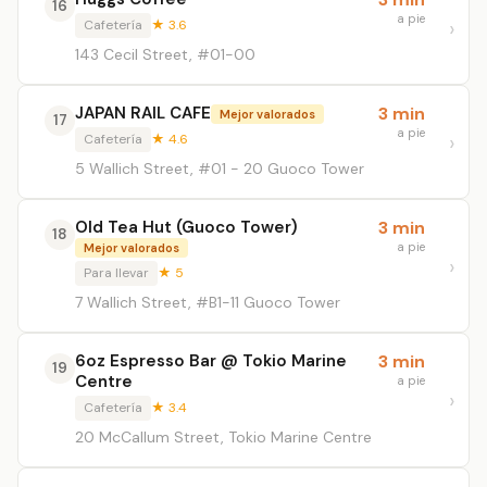
16
a pie
Cafetería
★ 3.6
143 Cecil Street, #01-00
JAPAN RAIL CAFE
3 min
Mejor valorados
17
a pie
Cafetería
★ 4.6
5 Wallich Street, #01 - 20 Guoco Tower
Old Tea Hut (Guoco Tower)
3 min
18
a pie
Mejor valorados
Para llevar
★ 5
7 Wallich Street, #B1-11 Guoco Tower
6oz Espresso Bar @ Tokio Marine
3 min
19
Centre
a pie
Cafetería
★ 3.4
20 McCallum Street, Tokio Marine Centre