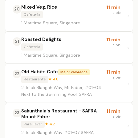
Mixed Veg. Rice
11 min
20
a pie
Cafetería
1 Maritime Square, Singapore
Roasted Delights
11 min
21
a pie
Cafetería
1 Maritime Square, Singapore
Old Habits Cafe
11 min
Mejor valorados
22
a pie
Restaurante
★ 4.8
2 Telok Blangah Way, Mt Faber, #01-04
Next to the Swimming Pool, SAFRA
Sakunthala's Restaurant - SAFRA
11 min
23
Mount Faber
a pie
Para llevar
★ 4.2
2 Telok Blangah Way #01-07 SAFRA,