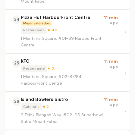
Mount Faber
Pizza Hut HarbourFront Centre
11 min
24
a pie
Mejor valorados
Restaurante
★ 4.8
1 Maritime Square, #01-69 HarbourFront
Centre
KFC
11 min
25
a pie
Restaurante
★ 3.4
1 Maritime Square, #02-83/84
HarbourFront Centre
Island Bowlers Bistro
11 min
26
a pie
Cafetería
★ 2
2 Telok Blangah Way, #02-06 Superbowl
Safra Mount Faber