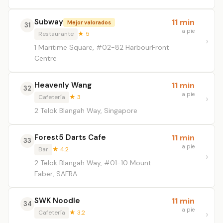
Subway
11 min
Mejor valorados
31
a pie
Restaurante
★ 5
1 Maritime Square, #02-82 HarbourFront
Centre
Heavenly Wang
11 min
32
a pie
Cafetería
★ 3
2 Telok Blangah Way, Singapore
Forest5 Darts Cafe
11 min
33
a pie
Bar
★ 4.2
2 Telok Blangah Way, #01-10 Mount
Faber, SAFRA
SWK Noodle
11 min
34
a pie
Cafetería
★ 3.2