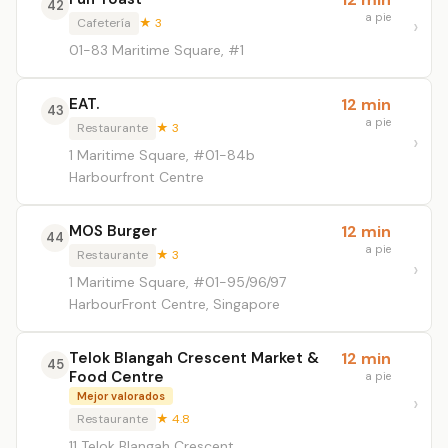
42
a pie
Cafetería
★ 3
01-83 Maritime Square, #1
EAT.
12 min
43
a pie
Restaurante
★ 3
1 Maritime Square, #01-84b
Harbourfront Centre
MOS Burger
12 min
44
a pie
Restaurante
★ 3
1 Maritime Square, #01-95/96/97
HarbourFront Centre, Singapore
Telok Blangah Crescent Market &
12 min
45
Food Centre
a pie
Mejor valorados
Restaurante
★ 4.8
11 Telok Blangah Crescent