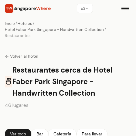
Singapore
Where
SW
ES
Inicio
/
Hoteles
/
Hotel Faber Park Singapore - Handwritten Collection
/
Restaurantes
← Volver al hotel
Restaurantes cerca de Hotel
🍜
Faber Park Singapore -
Handwritten Collection
46 lugares
Ver todo
Bar
Cafetería
Para llevar