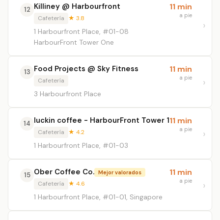
Killiney @ Harbourfront
11 min
12
a pie
Cafetería
★ 3.8
1 Harbourfront Place, #01-08
HarbourFront Tower One
Food Projects @ Sky Fitness
11 min
13
a pie
Cafetería
3 Harbourfront Place
luckin coffee - HarbourFront Tower 1
11 min
14
a pie
Cafetería
★ 4.2
1 Harbourfront Place, #01-03
Ober Coffee Co.
11 min
Mejor valorados
15
a pie
Cafetería
★ 4.6
1 Harbourfront Place, #01-01, Singapore