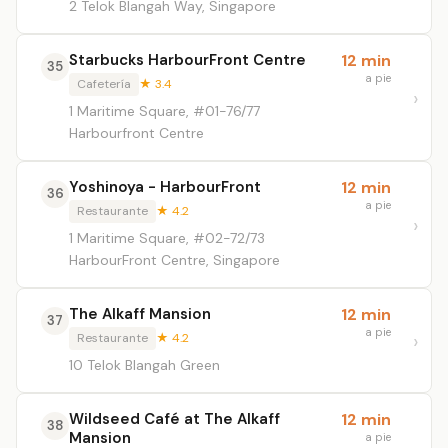
2 Telok Blangah Way, Singapore
Starbucks HarbourFront Centre
12 min
35
a pie
Cafetería
★ 3.4
1 Maritime Square, #01-76/77
Harbourfront Centre
Yoshinoya - HarbourFront
12 min
36
a pie
Restaurante
★ 4.2
1 Maritime Square, #02-72/73
HarbourFront Centre, Singapore
The Alkaff Mansion
12 min
37
a pie
Restaurante
★ 4.2
10 Telok Blangah Green
Wildseed Café at The Alkaff
12 min
38
Mansion
a pie