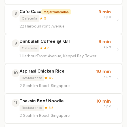
Cafe Casa
9 min
Mejor valorados
8
a pie
Cafetería
★ 5
22 HarbourFront Avenue
Dimbulah Coffee @ KBT
9 min
9
a pie
Cafetería
★ 4.2
1 HarbourFront Avenue, Keppel Bay Tower
Aspirasi Chicken Rice
10 min
10
a pie
Restaurante
★ 4.2
2 Seah Im Road, Singapore
Thaksin Beef Noodle
10 min
11
a pie
Restaurante
★ 3.8
2 Seah Im Road, Singapore