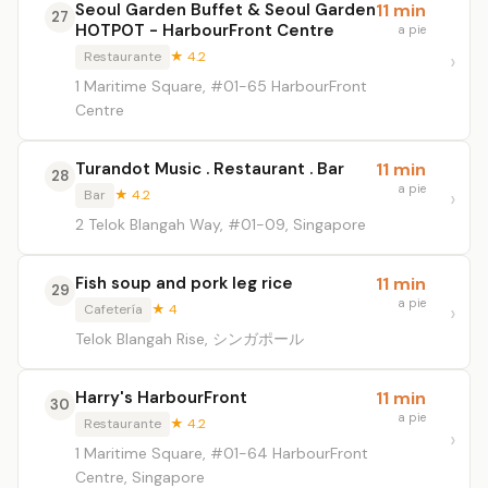
Seoul Garden Buffet & Seoul Garden
11 min
27
HOTPOT - HarbourFront Centre
a pie
Restaurante
★ 4.2
1 Maritime Square, #01-65 HarbourFront
Centre
Turandot Music . Restaurant . Bar
11 min
28
a pie
Bar
★ 4.2
2 Telok Blangah Way, #01-09, Singapore
Fish soup and pork leg rice
11 min
29
a pie
Cafetería
★ 4
Telok Blangah Rise, シンガポール
Harry's HarbourFront
11 min
30
a pie
Restaurante
★ 4.2
1 Maritime Square, #01-64 HarbourFront
Centre, Singapore