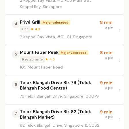
2 Keppel Bay Vista, #01-03 Marina at
Keppel Bay, Singapore
Privé Grill
8 min
Mejor valorados
4
a pie
Bar
★ 4.8
2 Keppel Bay Vista, #01-01, Singapore
Mount Faber Peak
8 min
Mejor valorados
5
a pie
Restaurante
★ 4.6
109 Mount Faber Road
Telok Blangah Drive Blk 79 (Telok
9 min
6
Blangah Food Centre)
a pie
79 Telok Blangah Drive, Singapore 100079
Telok Blangah Drive Blk 82 (Telok
9 min
7
Blangah Market)
a pie
82 Telok Blangah Drive, Singapore 100082