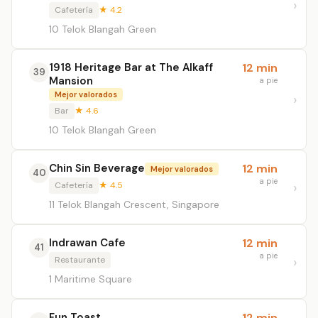
Cafetería
★ 4.2
10 Telok Blangah Green
1918 Heritage Bar at The Alkaff
12 min
39
Mansion
a pie
Mejor valorados
Bar
★ 4.6
10 Telok Blangah Green
Chin Sin Beverage
12 min
Mejor valorados
40
a pie
Cafetería
★ 4.5
11 Telok Blangah Crescent, Singapore
Indrawan Cafe
12 min
41
a pie
Restaurante
1 Maritime Square
Fun Toast
12 min