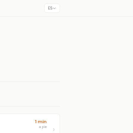
ES
1 min
a pie