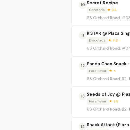
Secret Recipe
10
Cafetería
★ 3.4
68 Orchard Road, #03
K.STAR @ Plaza Sin
11
Discoteca
★ 4.8
68 Orchard Road, #0
Panda Chan Snack -
12
Para llevar
★ 5
68 Orchard Road, B2-1
Seeds of Joy @ Pla
13
Para llevar
★ 3.5
68 Orchard Road, B2-1
Snack Attack (Plaza
14