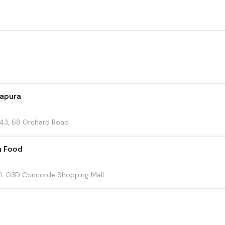
gapura
-43, 68 Orchard Road
n Food
1-03D Concorde Shopping Mall