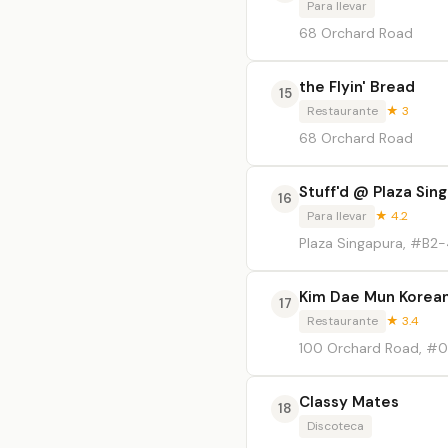
Para llevar
68 Orchard Road
the Flyin' Bread
15
Restaurante
★ 3
68 Orchard Road
Stuff'd @ Plaza Sin
16
Para llevar
★ 4.2
Plaza Singapura, #B2
Kim Dae Mun Korea
17
Restaurante
★ 3.4
100 Orchard Road, #0
Classy Mates
18
Discoteca