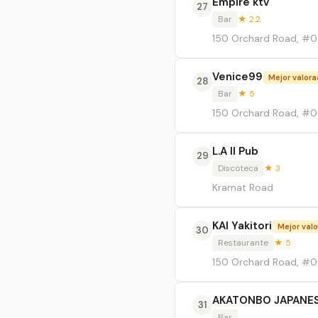
Empire ktv
27
Bar
★ 2.2
150 Orchard Road, #0
Venice99
Mejor valor
28
Bar
★ 5
150 Orchard Road, #0
L.A II Pub
29
Discoteca
★ 3
Kramat Road
KAI Yakitori
Mejor val
30
Restaurante
★ 5
150 Orchard Road, #0
AKATONBO JAPANES
31
Bar