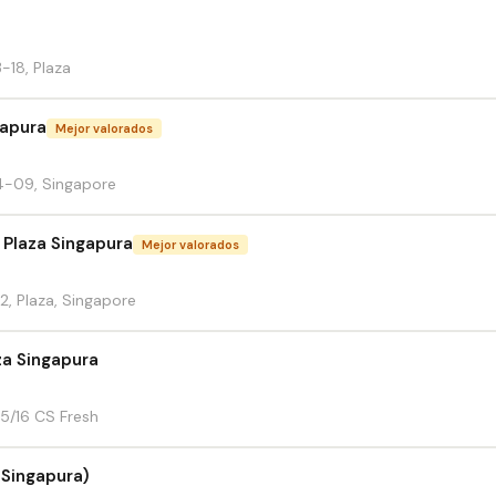
-18, Plaza
gapura
Mejor valorados
4-09, Singapore
 Plaza Singapura
Mejor valorados
2, Plaza, Singapore
za Singapura
5/16 CS Fresh
 Singapura)