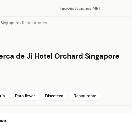
Inicio
Estaciones MRT
d Singapore
/
Restaurantes
erca de Ji Hotel Orchard Singapore
ría
Para llevar
Discoteca
Restaurante
use