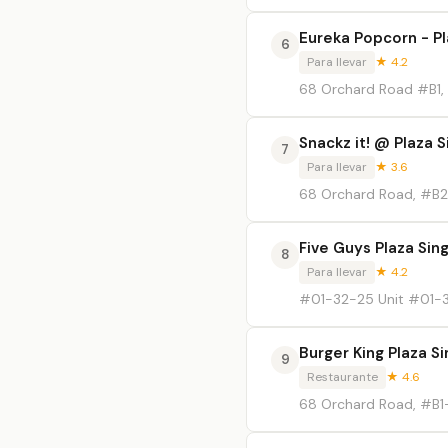
Eureka Popcorn - P
6
Para llevar
★ 4.2
68 Orchard Road #B1,
Snackz it! @ Plaza 
7
Para llevar
★ 3.6
68 Orchard Road, #B2
Five Guys Plaza Sin
8
Para llevar
★ 4.2
#01-32-25 Unit #01-3
Burger King Plaza S
9
Restaurante
★ 4.6
68 Orchard Road, #B1-