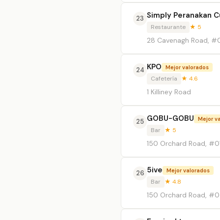
Simply Peranakan C
23
Restaurante
★ 5
28 Cavenagh Road, #0
KPO
Mejor valorados
24
Cafetería
★ 4.6
1 Killiney Road
GOBU-GOBU
Mejor v
25
Bar
★ 5
150 Orchard Road, #0
5ive
Mejor valorados
26
Bar
★ 4.8
150 Orchard Road, #0