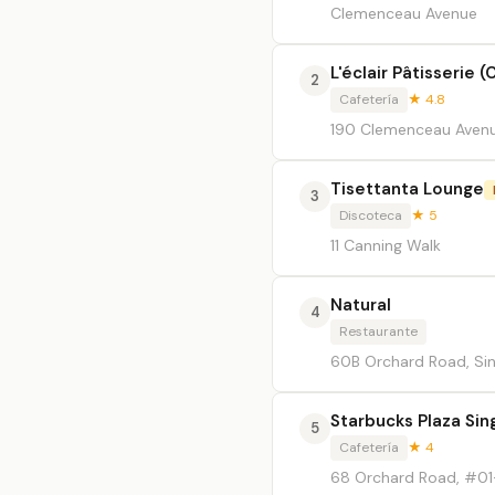
Clemenceau Avenue
L'éclair Pâtisserie (
2
Cafetería
★ 4.8
190 Clemenceau Avenu
Tisettanta Lounge
3
Discoteca
★ 5
11 Canning Walk
Natural
4
Restaurante
60B Orchard Road, Si
Starbucks Plaza Sin
5
Cafetería
★ 4
68 Orchard Road, #01