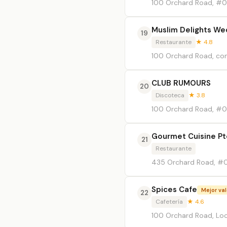
100 Orchard Road, #0
Muslim Delights We
19
Restaurante
★ 4.8
100 Orchard Road, co
CLUB RUMOURS
20
Discoteca
★ 3.8
100 Orchard Road, #0
Gourmet Cuisine Pt
21
Restaurante
435 Orchard Road, #04
Spices Cafe
Mejor va
22
Cafetería
★ 4.6
100 Orchard Road, Loc