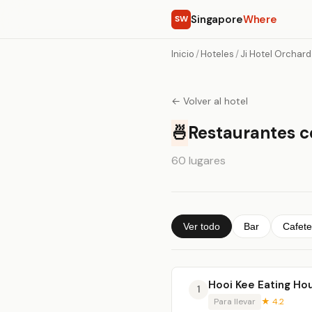
Singapore
Where
SW
Inicio
/
Hoteles
/
Ji Hotel Orchar
← Volver al hotel
🍜
Restaurantes c
60 lugares
Ver todo
Bar
Cafete
Hooi Kee Eating Ho
1
Para llevar
★ 4.2