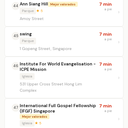
Ann Siang Hill
7 min
Mejor valorados
44
a pie
Parque
★ 5
Amoy Street
swing
7 min
45
a pie
Parque
1 Gopeng Street, Singapore
Institute For World Evangelisation -
7 min
46
ICPE Mission
a pie
Iglesia
531 Upper Cross Street Hong Lim
Complex
International Full Gospel Fellowship
7 min
47
(IFGF) Singapore
a pie
Mejor valorados
Iglesia
★ 5