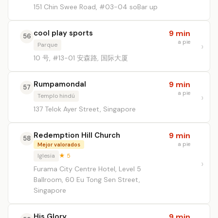
151 Chin Swee Road, #03-04 soBar up
cool play sports
9 min
56
a pie
Parque
10 号, #13-01 安森路, 国际大厦
Rumpamondal
9 min
57
a pie
Templo hindú
137 Telok Ayer Street, Singapore
Redemption Hill Church
9 min
58
a pie
Mejor valorados
Iglesia
★ 5
Furama City Centre Hotel, Level 5
Ballroom, 60 Eu Tong Sen Street,
Singapore
His Glory
9 min