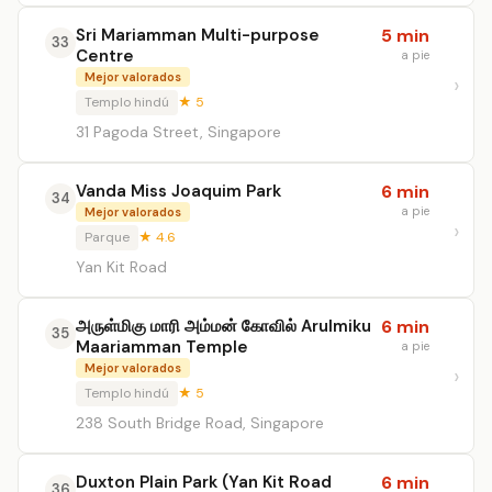
Sri Mariamman Multi-purpose
5 min
33
Centre
a pie
Mejor valorados
Templo hindú
★ 5
31 Pagoda Street, Singapore
Vanda Miss Joaquim Park
6 min
34
a pie
Mejor valorados
Parque
★ 4.6
Yan Kit Road
அருள்மிகு மாரி அம்மன் கோவில் Arulmiku
6 min
35
Maariamman Temple
a pie
Mejor valorados
Templo hindú
★ 5
238 South Bridge Road, Singapore
Duxton Plain Park (Yan Kit Road
6 min
36