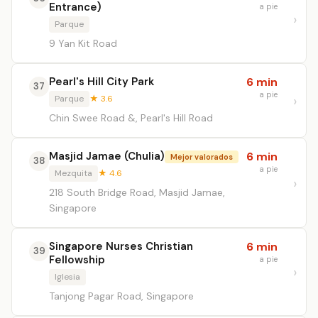
Entrance)
a pie
Parque
9 Yan Kit Road
Pearl's Hill City Park
6 min
37
a pie
Parque
★ 3.6
Chin Swee Road &, Pearl's Hill Road
Masjid Jamae (Chulia)
6 min
Mejor valorados
38
a pie
Mezquita
★ 4.6
218 South Bridge Road, Masjid Jamae,
Singapore
Singapore Nurses Christian
6 min
39
Fellowship
a pie
Iglesia
Tanjong Pagar Road, Singapore