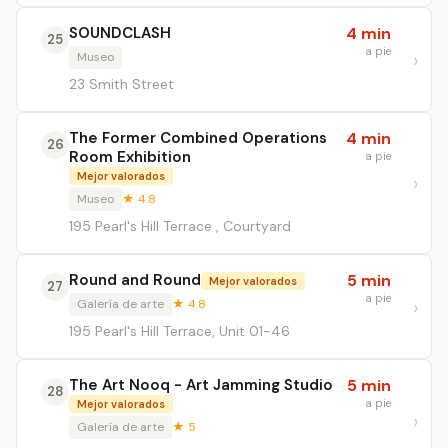
SOUNDCLASH
4 min
25
a pie
Museo
23 Smith Street
The Former Combined Operations
4 min
26
Room Exhibition
a pie
Mejor valorados
Museo
★ 4.8
195 Pearl's Hill Terrace , Courtyard
Round and Round
5 min
Mejor valorados
27
a pie
Galería de arte
★ 4.8
195 Pearl's Hill Terrace, Unit 01-46
The Art Nooq - Art Jamming Studio
5 min
28
a pie
Mejor valorados
Galería de arte
★ 5