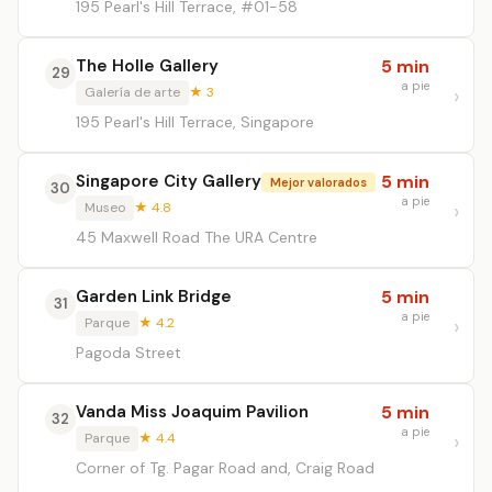
195 Pearl's Hill Terrace, #01-58
The Holle Gallery
5 min
29
a pie
Galería de arte
★ 3
195 Pearl's Hill Terrace, Singapore
Singapore City Gallery
5 min
Mejor valorados
30
a pie
Museo
★ 4.8
45 Maxwell Road The URA Centre
Garden Link Bridge
5 min
31
a pie
Parque
★ 4.2
Pagoda Street
Vanda Miss Joaquim Pavilion
5 min
32
a pie
Parque
★ 4.4
Corner of Tg. Pagar Road and, Craig Road