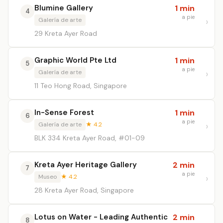
Blumine Gallery
1 min
4
a pie
Galería de arte
29 Kreta Ayer Road
Graphic World Pte Ltd
1 min
5
a pie
Galería de arte
11 Teo Hong Road, Singapore
In-Sense Forest
1 min
6
a pie
Galería de arte
★ 4.2
BLK 334 Kreta Ayer Road, #01-09
Kreta Ayer Heritage Gallery
2 min
7
a pie
Museo
★ 4.2
28 Kreta Ayer Road, Singapore
Lotus on Water - Leading Authentic
2 min
8