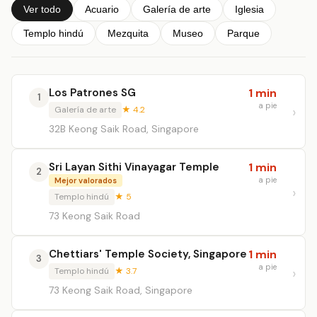
Ver todo
Acuario
Galería de arte
Iglesia
Templo hindú
Mezquita
Museo
Parque
Los Patrones SG
1 min
1
a pie
Galería de arte
★ 4.2
32B Keong Saik Road, Singapore
Sri Layan Sithi Vinayagar Temple
1 min
2
a pie
Mejor valorados
Templo hindú
★ 5
73 Keong Saik Road
Chettiars' Temple Society, Singapore
1 min
3
a pie
Templo hindú
★ 3.7
73 Keong Saik Road, Singapore