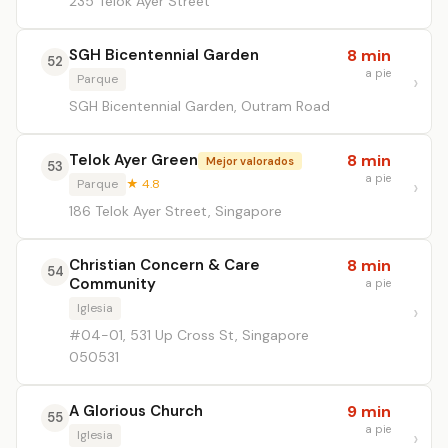
235 Telok Ayer Street
SGH Bicentennial Garden
8 min
52
a pie
Parque
SGH Bicentennial Garden, Outram Road
Telok Ayer Green
8 min
Mejor valorados
53
a pie
Parque
★ 4.8
186 Telok Ayer Street, Singapore
Christian Concern & Care
8 min
54
Community
a pie
Iglesia
#04-01, 531 Up Cross St, Singapore
050531
A Glorious Church
9 min
55
a pie
Iglesia