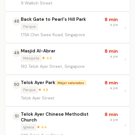
9 Wallich Street
Back Gate to Pearl's Hill Park
8 min
48
a pie
Parque
175A Chin Swee Road, Singapore
Masjid Al-Abrar
8 min
49
a pie
Mezquita
★ 4.4
192 Telok Ayer Street, Singapore
Telok Ayer Park
8 min
Mejor valorados
50
a pie
Parque
★ 4.8
Telok Ayer Street
Telok Ayer Chinese Methodist
8 min
51
Church
a pie
Iglesia
★ 4.4