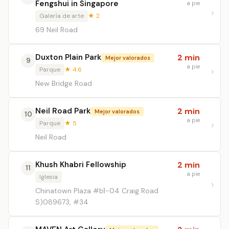
Fengshui in Singapore
a pie
Galería de arte
★ 2
69 Neil Road
Duxton Plain Park
2 min
Mejor valorados
9
a pie
Parque
★ 4.6
New Bridge Road
Neil Road Park
2 min
Mejor valorados
10
a pie
Parque
★ 5
Neil Road
Khush Khabri Fellowship
2 min
11
a pie
Iglesia
Chinatown Plaza #b1-04 Craig Road
S)089673, #34