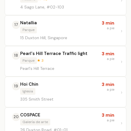
4 Sago Lane, #02-103
Natallia
3 min
17
a pie
Parque
15 Duxton Hill, Singapore
Pearl's Hill Terrace Traffic light
3 min
18
a pie
Parque
★ 3
Pearl's Hill Terrace
Hoi Chin
3 min
19
a pie
Iglesia
335 Smith Street
COSPACE
3 min
20
a pie
Galería de arte
26 Duxton Road, #01-01