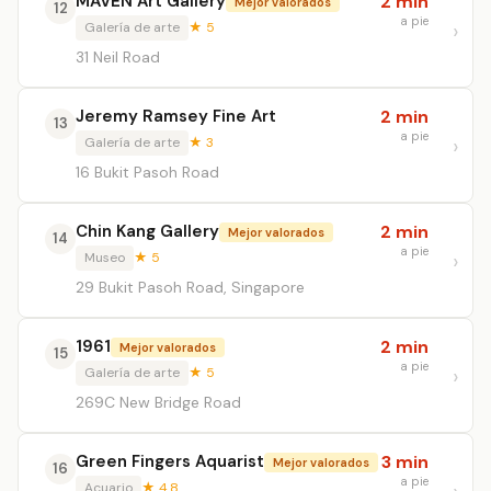
MAVEN Art Gallery
2 min
Mejor valorados
12
a pie
Galería de arte
★ 5
31 Neil Road
Jeremy Ramsey Fine Art
2 min
13
a pie
Galería de arte
★ 3
16 Bukit Pasoh Road
Chin Kang Gallery
2 min
Mejor valorados
14
a pie
Museo
★ 5
29 Bukit Pasoh Road, Singapore
1961
2 min
Mejor valorados
15
a pie
Galería de arte
★ 5
269C New Bridge Road
Green Fingers Aquarist
3 min
Mejor valorados
16
a pie
Acuario
★ 4.8