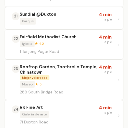
Sundial @Duxton
4 min
21
a pie
Parque
Fairfield Methodist Church
4 min
22
a pie
Iglesia
★ 4.2
1 Tanjong Pagar Road
Rooftop Garden, Toothrelic Temple,
4 min
23
Chinatown
a pie
Mejor valorados
Museo
★ 5
288 South Bridge Road
RK Fine Art
4 min
24
a pie
Galería de arte
71 Duxton Road