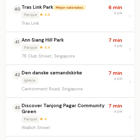
Tras Link Park
6 min
Mejor valorados
40
a pie
Parque
★ 4.8
Tras Link
Ann Siang Hill Park
7 min
41
a pie
Parque
★ 4.4
78 Club Street, Singapore
Den danske sømandskirke
7 min
42
a pie
Iglesia
Cantonment Road, Singapore
Discover Tanjong Pagar Community
7 min
43
Green
a pie
Parque
★ 4
Wallich Street