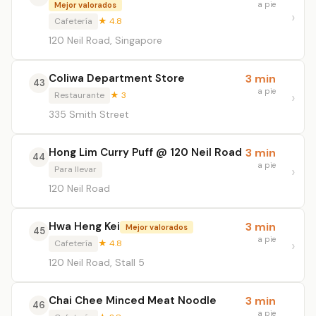
a pie
Mejor valorados
Cafetería
★ 4.8
120 Neil Road, Singapore
Coliwa Department Store
3 min
43
a pie
Restaurante
★ 3
335 Smith Street
Hong Lim Curry Puff @ 120 Neil Road
3 min
44
a pie
Para llevar
120 Neil Road
Hwa Heng Kei
3 min
Mejor valorados
45
a pie
Cafetería
★ 4.8
120 Neil Road, Stall 5
Chai Chee Minced Meat Noodle
3 min
46
a pie