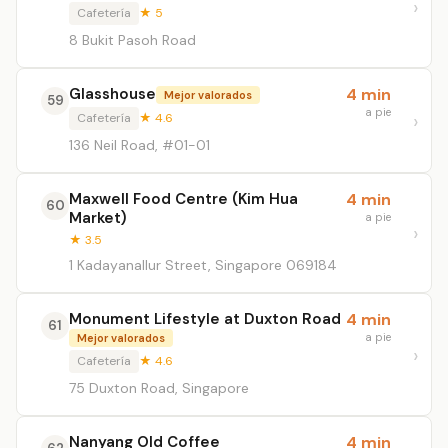
Cafetería
★ 5
8 Bukit Pasoh Road
Glasshouse
4 min
Mejor valorados
59
a pie
Cafetería
★ 4.6
136 Neil Road, #01-01
Maxwell Food Centre (Kim Hua
4 min
60
Market)
a pie
★ 3.5
1 Kadayanallur Street, Singapore 069184
Monument Lifestyle at Duxton Road
4 min
61
a pie
Mejor valorados
Cafetería
★ 4.6
75 Duxton Road, Singapore
Nanyang Old Coffee
4 min