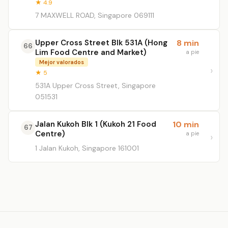
★ 4.9
7 MAXWELL ROAD, Singapore 069111
Upper Cross Street Blk 531A (Hong
8 min
66
Lim Food Centre and Market)
a pie
Mejor valorados
★ 5
531A Upper Cross Street, Singapore
051531
Jalan Kukoh Blk 1 (Kukoh 21 Food
10 min
67
Centre)
a pie
1 Jalan Kukoh, Singapore 161001