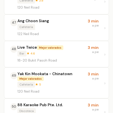
Cafetería
★ 3.8
120 Neil Road
Ang Choon Siang
3 min
47
a pie
Cafetería
122 Neil Road
Live Twice
3 min
Mejor valorados
48
a pie
Bar
★ 4.6
18-20 Bukit Pasoh Road
Yak Kin Mookata - Chinatown
3 min
49
a pie
Mejor valorados
Cafetería
★ 5
120 Neil Road
88 Karaoke Pub Pte. Ltd.
3 min
50
a pie
Discoteca