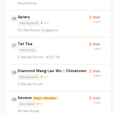
Residences
Apiary
2 min
26
a pie
Restaurante
★ 4.4
84 Neil Road, Singapore
Tat Tea
2 min
27
a pie
Para llevar
5 Banda Street, #03-56
Diamond Wang Lao Wu - Chinatown
2 min
28
a pie
Restaurante
★ 3.7
5 Banda Street
Sevenn
2 min
Mejor valorados
29
a pie
Discoteca
★ 5
88 Neil Road