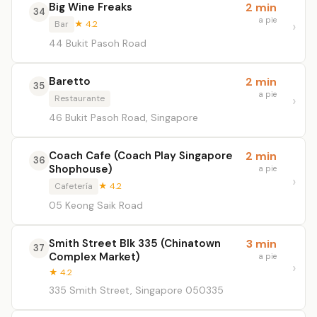
Big Wine Freaks
2 min
34
a pie
Bar
★ 4.2
44 Bukit Pasoh Road
Baretto
2 min
35
a pie
Restaurante
46 Bukit Pasoh Road, Singapore
Coach Cafe (Coach Play Singapore
2 min
36
Shophouse)
a pie
Cafetería
★ 4.2
05 Keong Saik Road
Smith Street Blk 335 (Chinatown
3 min
37
Complex Market)
a pie
★ 4.2
335 Smith Street, Singapore 050335