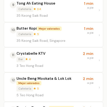
Tong Ah Eating House
1 min
9
a pie
Cafetería
★ 3.4
35 Keong Saik Road
Butter Kopi
1 min
Mejor valorados
10
a pie
Cafetería
★ 5
35 Keong Saik Road, Singapore
Crystabelle KTV
2 min
11
a pie
Bar
★ 4
3 Teo Hong Road
Uncle Beng Mookata & Lok Lok
2 min
12
a pie
Mejor valorados
Cafetería
★ 5
5 Teo Hong Road