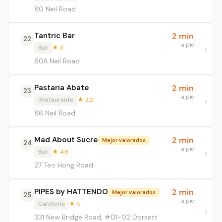
80 Neil Road
Tantric Bar
2 min
22
a pie
Bar
★ 3
80A Neil Road
Pastaria Abate
2 min
23
a pie
Restaurante
★ 3.2
86 Neil Road
Mad About Sucre
2 min
Mejor valorados
24
a pie
Bar
★ 4.6
27 Teo Hong Road
PIPES by HATTENDO
2 min
Mejor valorados
25
a pie
Cafetería
★ 5
331 New Bridge Road, #01-02 Dorsett