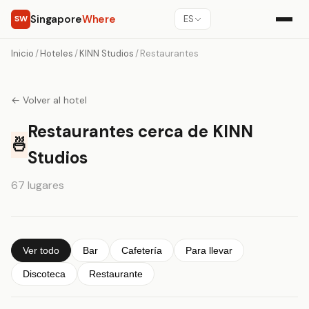
Singapore
Where
SW
ES
Inicio
/
Hoteles
/
KINN Studios
/
Restaurantes
← Volver al hotel
Restaurantes cerca de KINN
🍜
Studios
67 lugares
Ver todo
Bar
Cafetería
Para llevar
Discoteca
Restaurante