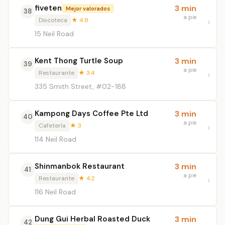
fiveten
3 min
Mejor valorados
38
a pie
Discoteca
★ 4.8
15 Neil Road
Kent Thong Turtle Soup
3 min
39
a pie
Restaurante
★ 3.4
335 Smith Street, #02-188
Kampong Days Coffee Pte Ltd
3 min
40
a pie
Cafetería
★ 3
114 Neil Road
Shinmanbok Restaurant
3 min
41
a pie
Restaurante
★ 4.2
116 Neil Road
Dung Gui Herbal Roasted Duck
3 min
42