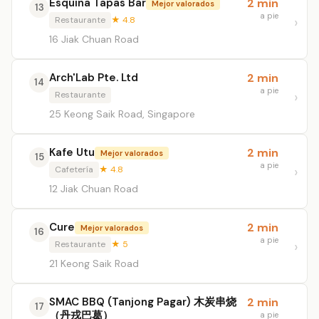
Esquina Tapas Bar
2 min
Mejor valorados
13
a pie
Restaurante
★ 4.8
16 Jiak Chuan Road
Arch'Lab Pte. Ltd
2 min
14
a pie
Restaurante
25 Keong Saik Road, Singapore
Kafe Utu
2 min
Mejor valorados
15
a pie
Cafetería
★ 4.8
12 Jiak Chuan Road
Cure
2 min
Mejor valorados
16
a pie
Restaurante
★ 5
21 Keong Saik Road
SMAC BBQ (Tanjong Pagar) 木炭串烧
2 min
17
（丹戎巴葛）
a pie