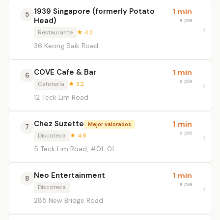
1939 Singapore (formerly Potato
1 min
5
Head)
a pie
Restaurante
★ 4.2
36 Keong Saik Road
COVE Cafe & Bar
1 min
6
a pie
Cafetería
★ 3.2
12 Teck Lim Road
Chez Suzette
1 min
Mejor valorados
7
a pie
Discoteca
★ 4.8
5 Teck Lim Road, #01-01
Neo Entertainment
1 min
8
a pie
Discoteca
285 New Bridge Road