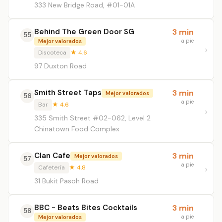
333 New Bridge Road, #01-01A
Behind The Green Door SG
3 min
55
a pie
Mejor valorados
Discoteca
★ 4.6
97 Duxton Road
Smith Street Taps
3 min
Mejor valorados
56
a pie
Bar
★ 4.6
335 Smith Street #02-062, Level 2
Chinatown Food Complex
Clan Cafe
3 min
Mejor valorados
57
a pie
Cafetería
★ 4.8
31 Bukit Pasoh Road
BBC - Beats Bites Cocktails
3 min
58
a pie
Mejor valorados