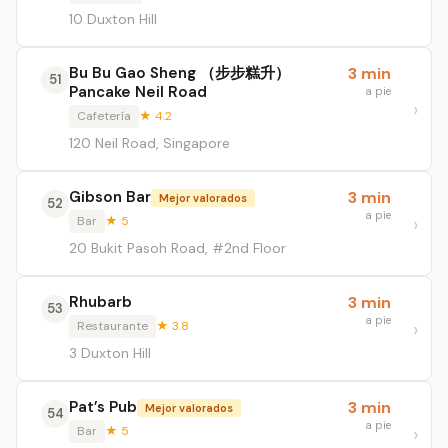
10 Duxton Hill
Bu Bu Gao Sheng （步步糕升）
3 min
51
Pancake Neil Road
a pie
Cafetería
★ 4.2
120 Neil Road, Singapore
Gibson Bar
3 min
Mejor valorados
52
a pie
Bar
★ 5
20 Bukit Pasoh Road, #2nd Floor
Rhubarb
3 min
53
a pie
Restaurante
★ 3.8
3 Duxton Hill
Pat’s Pub
3 min
Mejor valorados
54
a pie
Bar
★ 5