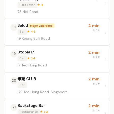
Para llevar
★ 4
78 Neil Road
Salud
2 min
Mejor valorados
18
a pie
Bar
★ 4.6
19 Keong Saik Road
Utopia17
2 min
19
a pie
Bar
★ 3.4
17 Teo Hong Road
米蘭 CLUB
2 min
20
a pie
Bar
17B Teo Hong Road, Singapore
Backstage Bar
2 min
21
a pie
Restaurante
★ 3.2