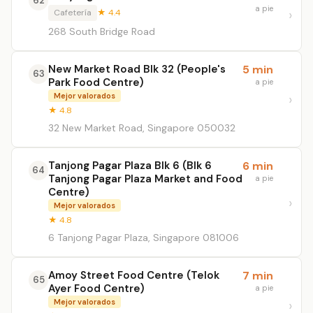
62
a pie
Cafetería
★ 4.4
268 South Bridge Road
New Market Road Blk 32 (People's
5 min
63
Park Food Centre)
a pie
Mejor valorados
★ 4.8
32 New Market Road, Singapore 050032
Tanjong Pagar Plaza Blk 6 (Blk 6
6 min
64
Tanjong Pagar Plaza Market and Food
a pie
Centre)
Mejor valorados
★ 4.8
6 Tanjong Pagar Plaza, Singapore 081006
Amoy Street Food Centre (Telok
7 min
65
Ayer Food Centre)
a pie
Mejor valorados