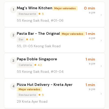
Mag's Wine Kitchen
0 min
Mejor valorados
1
a pie
Restaurante
★ 5
55 Keong Saik Road, #01-06
Pasta Bar - The Original
1 min
Mejor valorados
2
a pie
Bar
★ 4.8
55, 01-05 Keong Saik Road
Papa Doble Singapore
1 min
3
a pie
Cafetería
★ 4.2
55 Keong Saik Road, #01-04
Pizza Hut Delivery - Kreta Ayer
1 min
4
a pie
Mejor valorados
Restaurante
★ 5
29 Kreta Ayer Road