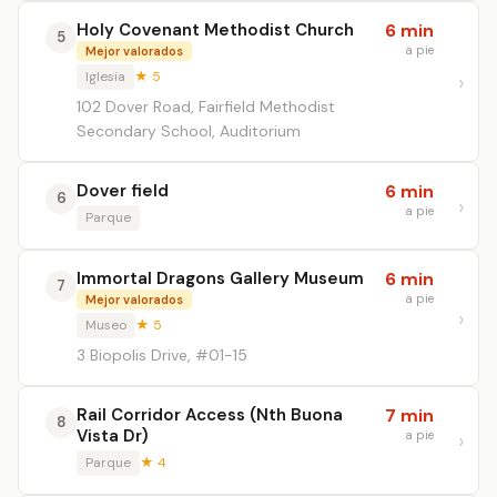
Holy Covenant Methodist Church
6 min
5
a pie
Mejor valorados
Iglesia
★ 5
102 Dover Road, Fairfield Methodist
Secondary School, Auditorium
Dover field
6 min
6
a pie
Parque
Immortal Dragons Gallery Museum
6 min
7
a pie
Mejor valorados
Museo
★ 5
3 Biopolis Drive, #01-15
Rail Corridor Access (Nth Buona
7 min
8
Vista Dr)
a pie
Parque
★ 4