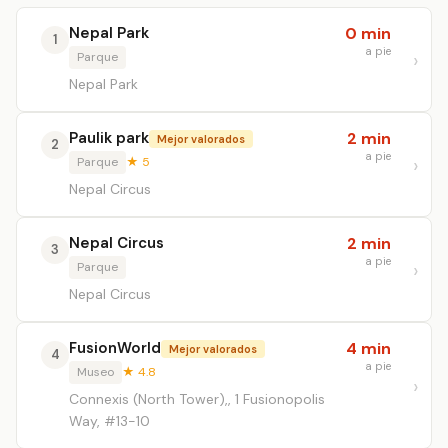
Nepal Park
0 min
1
a pie
Parque
Nepal Park
Paulik park
2 min
Mejor valorados
2
a pie
Parque
★ 5
Nepal Circus
Nepal Circus
2 min
3
a pie
Parque
Nepal Circus
FusionWorld
4 min
Mejor valorados
4
a pie
Museo
★ 4.8
Connexis (North Tower),, 1 Fusionopolis
Way, #13-10