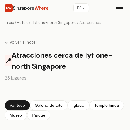
Singapore
Where
SW
ES
Inicio
/
Hoteles
/
lyf one-north Singapore
/
Atracciones
← Volver al hotel
Atracciones cerca de lyf one-
📍
north Singapore
23 lugares
Ver todo
Galería de arte
Iglesia
Templo hindú
Museo
Parque