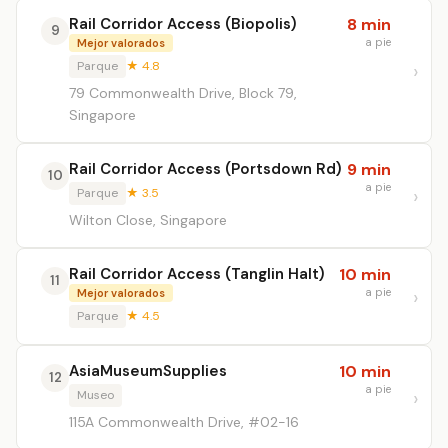
Rail Corridor Access (Biopolis)
8 min
9
a pie
Mejor valorados
Parque
★ 4.8
79 Commonwealth Drive, Block 79,
Singapore
Rail Corridor Access (Portsdown Rd)
9 min
10
a pie
Parque
★ 3.5
Wilton Close, Singapore
Rail Corridor Access (Tanglin Halt)
10 min
11
a pie
Mejor valorados
Parque
★ 4.5
AsiaMuseumSupplies
10 min
12
a pie
Museo
115A Commonwealth Drive, #02-16