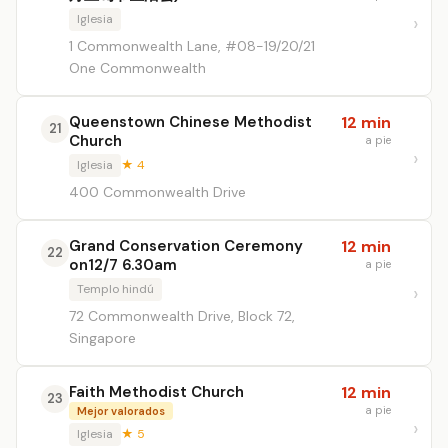
Iglesia
1 Commonwealth Lane, #08-19/20/21
One Commonwealth
Queenstown Chinese Methodist
12 min
21
Church
a pie
Iglesia
★ 4
400 Commonwealth Drive
Grand Conservation Ceremony
12 min
22
on12/7 6.30am
a pie
Templo hindú
72 Commonwealth Drive, Block 72,
Singapore
Faith Methodist Church
12 min
23
a pie
Mejor valorados
Iglesia
★ 5