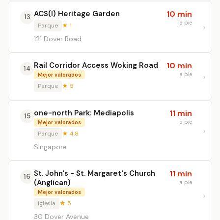
ACS(I) Heritage Garden
10 min
13
a pie
Parque
★ 1
121 Dover Road
Rail Corridor Access Woking Road
10 min
14
a pie
Mejor valorados
Parque
★ 5
one-north Park: Mediapolis
11 min
15
a pie
Mejor valorados
Parque
★ 4.8
Singapore
St. John's - St. Margaret's Church
11 min
16
(Anglican)
a pie
Mejor valorados
Iglesia
★ 5
30 Dover Avenue