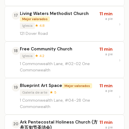
Living Waters Methodist Church
11 min
17
a pie
Mejor valorados
Iglesia
★ 4.8
121 Dover Road
Free Community Church
11 min
18
a pie
Iglesia
★ 4.2
1 Commonwealth Lane, #02-02 One
Commonwealth
Blueprint Art Space
11 min
Mejor valorados
19
a pie
Galería de arte
★ 5
1 Commonwealth Lane, #04-28 One
Commonwealth
Ark Pentecostal Holiness Church (方
11 min
20
舟五旬节圣洁会)
a pie