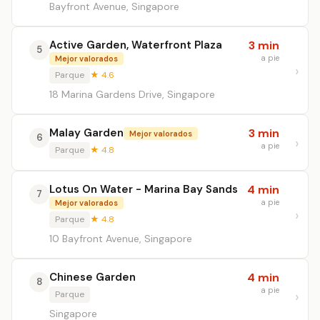
Bayfront Avenue, Singapore
Active Garden, Waterfront Plaza
3 min
5
a pie
Mejor valorados
Parque
★ 4.6
18 Marina Gardens Drive, Singapore
Malay Garden
3 min
Mejor valorados
6
a pie
Parque
★ 4.8
Lotus On Water - Marina Bay Sands
4 min
7
a pie
Mejor valorados
Parque
★ 4.8
10 Bayfront Avenue, Singapore
Chinese Garden
4 min
8
a pie
Parque
Singapore