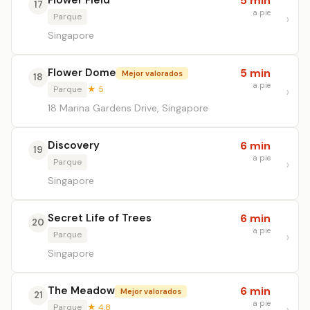
Flower Field
5 min
17
a pie
Parque
Singapore
Flower Dome
5 min
Mejor valorados
18
a pie
Parque
★ 5
18 Marina Gardens Drive, Singapore
Discovery
6 min
19
a pie
Parque
Singapore
Secret Life of Trees
6 min
20
a pie
Parque
Singapore
The Meadow
6 min
Mejor valorados
21
a pie
Parque
★ 4.8