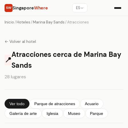
Singapore
Where
SW
ES
Inicio
/
Hoteles
/
Marina Bay Sands
/
Atracciones
← Volver al hotel
Atracciones cerca de Marina Bay
📍
Sands
28 lugares
Ver todo
Parque de atracciones
Acuario
Galería de arte
Iglesia
Museo
Parque