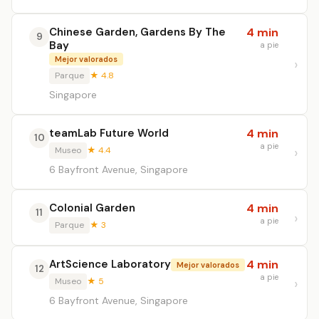
Chinese Garden, Gardens By The
4 min
9
Bay
a pie
Mejor valorados
Parque
★ 4.8
Singapore
teamLab Future World
4 min
10
a pie
Museo
★ 4.4
6 Bayfront Avenue, Singapore
Colonial Garden
4 min
11
a pie
Parque
★ 3
ArtScience Laboratory
4 min
Mejor valorados
12
a pie
Museo
★ 5
6 Bayfront Avenue, Singapore