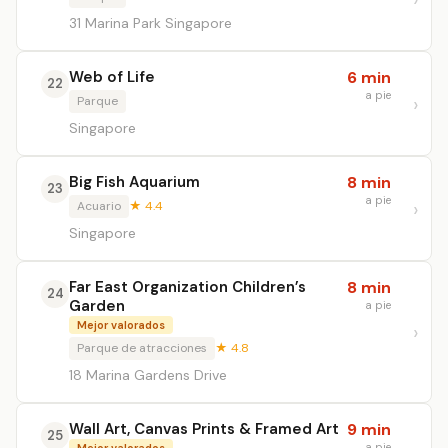
31 Marina Park Singapore
Web of Life
6 min
22
a pie
Parque
Singapore
Big Fish Aquarium
8 min
23
a pie
Acuario
★ 4.4
Singapore
Far East Organization Children’s
8 min
24
Garden
a pie
Mejor valorados
Parque de atracciones
★ 4.8
18 Marina Gardens Drive
Wall Art, Canvas Prints & Framed Art
9 min
25
a pie