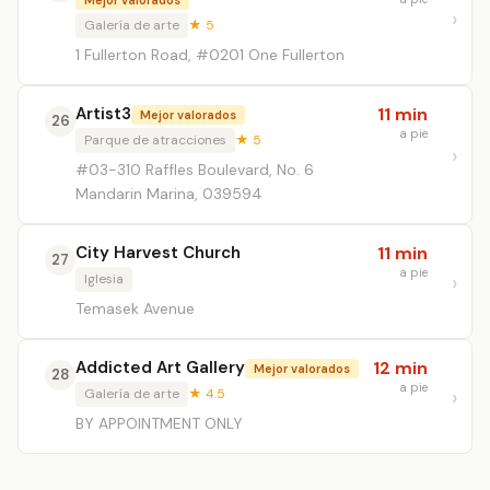
Mejor valorados
Galería de arte
★ 5
1 Fullerton Road, #0201 One Fullerton
Artist3
11 min
Mejor valorados
26
a pie
Parque de atracciones
★ 5
#03-310 Raffles Boulevard, No. 6
Mandarin Marina, 039594
City Harvest Church
11 min
27
a pie
Iglesia
Temasek Avenue
Addicted Art Gallery
12 min
Mejor valorados
28
a pie
Galería de arte
★ 4.5
BY APPOINTMENT ONLY